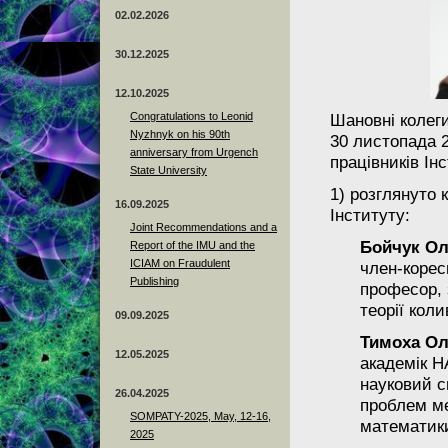
02.02.2026
30.12.2025
12.10.2025
Congratulations to Leonid
Шановні колеги
Nyzhnyk on his 90th
30 листопада 
anniversary from Urgench
працівників Ін
State University
1)
розглянуто 
16.09.2025
Інституту:
Joint Recommendations and a
Бойчук Ол
Report of the IMU and the
ICIAM on Fraudulent
член-корес
Publishing
професор, 
теорії кол
09.09.2025
Тимоха О
12.05.2025
академік Н
науковий с
26.04.2025
проблем ме
SOMPATY-2025, May, 12-16,
математик
2025