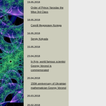
19.05.2018
Order of Prince Yaroslav the
Wise 3rd Class
18.05.2018
Сергій Федорович Коляда
16.05.2018
Sergiy Kolyada
15.05.2018
23.04.2018
In Kyiv, world famous scientist
Georgy Voronoï is
commemorated
20.04.2018
150th anniversary of Ukrainian
mathematician Georgy Voronoï
20.03.2018
20.02.2018