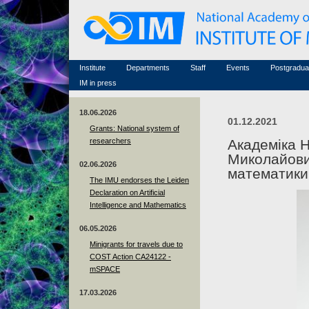
Honorary members
Conferences (archive)
Famous scientists
Associated researchers
Courses in mathematics
Memorial
Non-academic staff
Scientific workflow
Contacts
Institute
Departments
Staff
Events
Postgradua
IM in press
18.06.2026
01.12.2021
Grants: National system of
researchers
Академіка 
Миколайови
02.06.2026
математики
The IMU endorses the Leiden
Declaration on Artificial
Intelligence and Mathematics
06.05.2026
Minigrants for travels due to
COST Action CA24122 -
mSPACE
17.03.2026