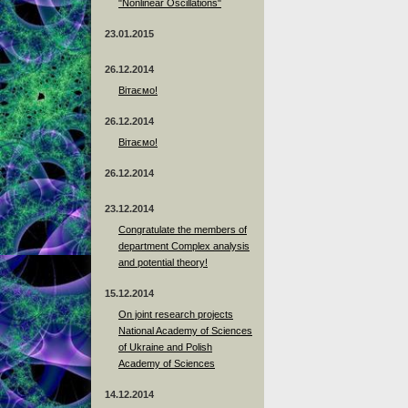
"Nonlinear Oscillations"
23.01.2015
26.12.2014
Вітаємо!
26.12.2014
Вітаємо!
26.12.2014
23.12.2014
Сongratulate the members of
department Complex analysis
and potential theory!
15.12.2014
On joint research projects
National Academy of Sciences
of Ukraine and Polish
Academy of Sciences
14.12.2014