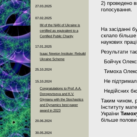
2) проведено 
27.03.2025
голосування.
07.02.2025
IM of the NAN of Ukraine is
На засіданні б
certified as equivalent to a
склало більше 
Certified Public Charity
наукових праці
17.01.2025
Результати та
Isaac Newton Institute: Rebuild
Ukraine Scheme
Бойчук Олекс
25.10.2024
Тимоха Олек
Не підтримал
15.10.2024
Congratulations to Prof. A.A.
Недійсних бю
Dorogovtseva and K.V.
Glynianu with the Stochastics
Таким чином, 
and Dynamics best paper
Інституту мат
award in 2023
України
Тимох
більше половин
20.06.2024
30.05.2024