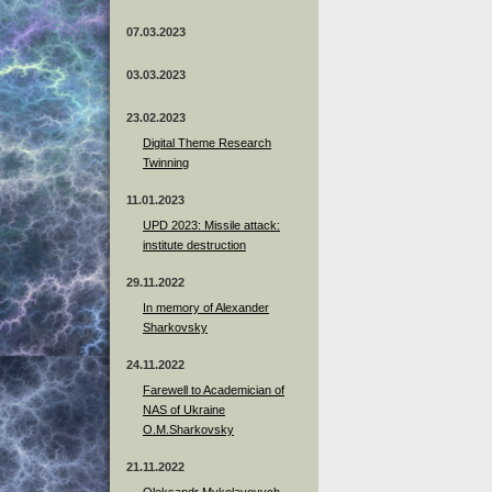
07.03.2023
03.03.2023
23.02.2023
Digital Theme Research
Twinning
11.01.2023
UPD 2023: Missile attack:
institute destruction
29.11.2022
In memory of Alexander
Sharkovsky
24.11.2022
Farewell to Academician of
NAS of Ukraine
O.M.Sharkovsky
21.11.2022
Oleksandr Mykolayovych