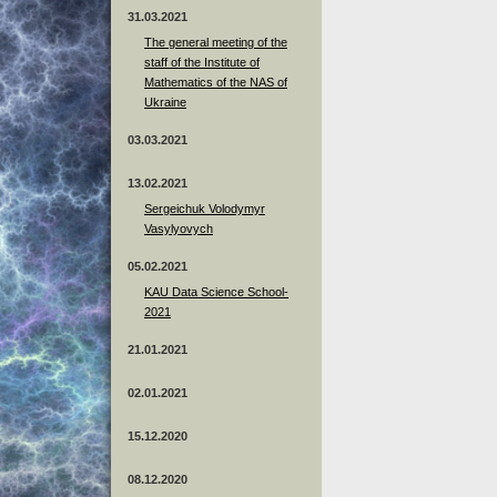
31.03.2021
The general meeting of the
staff of the Institute of
Mathematics of the NAS of
Ukraine
03.03.2021
13.02.2021
Sergeichuk Volodymyr
Vasylyovych
05.02.2021
KAU Data Science School-
2021
21.01.2021
02.01.2021
15.12.2020
08.12.2020