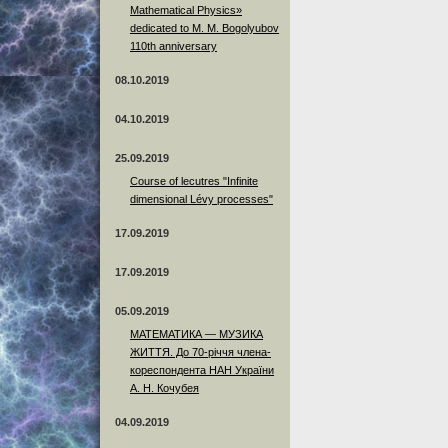
Mathematical Physics»
dedicated to M. M. Bogolyubov
110th anniversary
08.10.2019
04.10.2019
25.09.2019
Course of lecutres "Infinite
dimensional Lévy processes"
17.09.2019
17.09.2019
05.09.2019
МАТЕМАТИКА — МУЗИКА
ЖИТТЯ. До 70-річчя члена-
кореспондента НАН України
А. Н. Кочубея
04.09.2019