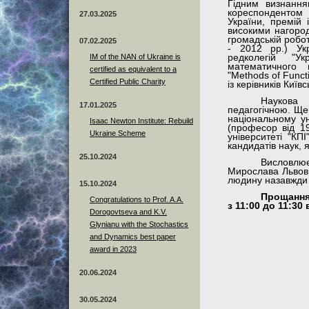
Гідним визнанн
кореспондентом
27.03.2025
України, премій 
високими нагород
громадській робот
07.02.2025
- 2012 рр.) Ук
IM of the NAN of Ukraine is
редколегій "Ук
математичного в
certified as equivalent to a
"Methods of Funct
Certified Public Charity
із керівників Київ
Наукова 
17.01.2025
педагогічною. Ще
національному ун
Isaac Newton Institute: Rebuild
(професор від 19
Ukraine Scheme
університеті "КП
кандидатів наук, я
25.10.2024
Висловлю
Мирослава Львов
людину назавжди з
15.10.2024
Прощання
Congratulations to Prof. A.A.
з 11:00 до 11:30
Dorogovtseva and K.V.
Glynianu with the Stochastics
and Dynamics best paper
award in 2023
20.06.2024
30.05.2024