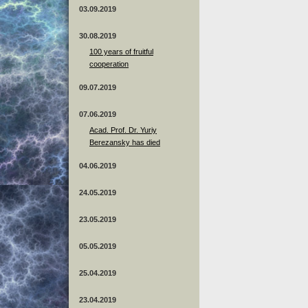
03.09.2019
30.08.2019
100 years of fruitful
cooperation
09.07.2019
07.06.2019
Acad. Prof. Dr. Yuriy
Berezansky has died
04.06.2019
24.05.2019
23.05.2019
05.05.2019
25.04.2019
23.04.2019