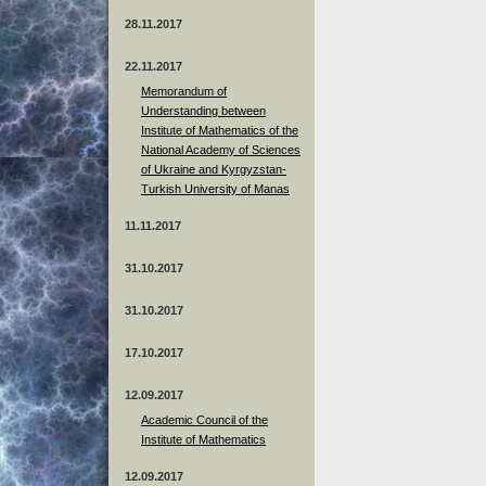
28.11.2017
22.11.2017
Memorandum of
Understanding between
Institute of Mathematics of the
National Academy of Sciences
of Ukraine and Kyrgyzstan-
Turkish University of Manas
11.11.2017
31.10.2017
31.10.2017
17.10.2017
12.09.2017
Academic Council of the
Institute of Mathematics
12.09.2017