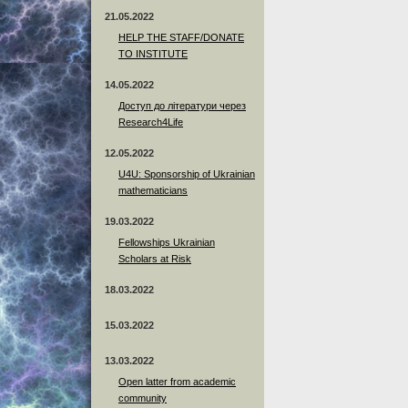
21.05.2022
HELP THE STAFF/DONATE
TO INSTITUTE
14.05.2022
Доступ до літератури через
Research4Life
12.05.2022
U4U: Sponsorship of Ukrainian
mathematicians
19.03.2022
Fellowships Ukrainian
Scholars at Risk
18.03.2022
15.03.2022
13.03.2022
Open latter from academic
community