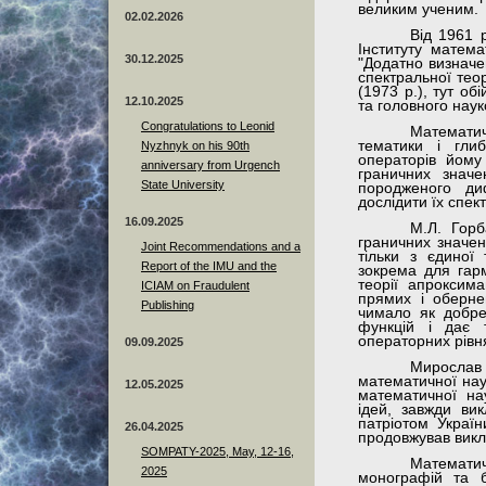
великим ученим.
02.02.2026
Від 1961 
Інституту матема
30.12.2025
"Додатно визначен
спектральної тео
(1973 р.), тут об
12.10.2025
та головного наук
Congratulations to Leonid
Математи
тематики і глиб
Nyzhnyk on his 90th
операторів йому
anniversary from Urgench
граничних значе
State University
породженого ди
дослідити їх спек
16.09.2025
М.Л. Горб
граничних значен
Joint Recommendations and a
тільки з єдиної 
Report of the IMU and the
зокрема для гарм
теорії апроксим
ICIAM on Fraudulent
прямих і оберне
Publishing
чимало як добре
функцій і дає т
операторних рівн
09.09.2025
Мирослав
математичної наук
12.05.2025
математичної на
ідей, завжди вик
патріотом Україн
26.04.2025
продовжував викл
SOMPATY-2025, May, 12-16,
Математи
2025
монографій та б