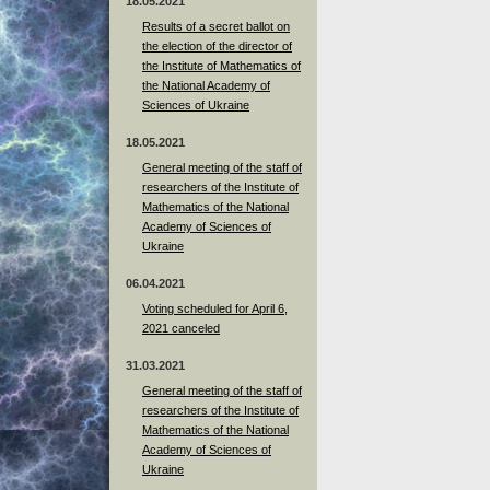
18.05.2021
Results of a secret ballot on
the election of the director of
the Institute of Mathematics of
the National Academy of
Sciences of Ukraine
18.05.2021
General meeting of the staff of
researchers of the Institute of
Mathematics of the National
Academy of Sciences of
Ukraine
06.04.2021
Voting scheduled for April 6,
2021 canceled
31.03.2021
General meeting of the staff of
researchers of the Institute of
Mathematics of the National
Academy of Sciences of
Ukraine