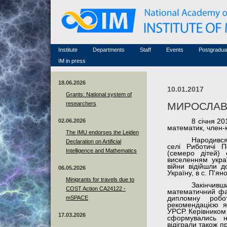
Honorary members
Conferences (archive)
Famous scientists
Associated researchers
Courses in mathematics
Memorial
Non-academic staff
Scientific workflow
Contacts
Institute
Departments
Staff
Events
Postgradua
IM in press
18.06.2026
10.01.2017
Grants: National system of
researchers
МИРОСЛАВ
02.06.2026
8 січня 20
математик, член
The IMU endorses the Leiden
Народився
Declaration on Artificial
селі Риботичі П
Intelligence and Mathematics
(семеро дітей) 
виселенням украї
війни відійшли 
06.05.2026
Україну, в с. П'ян
Minigrants for travels due to
Закінчивш
COST Action CA24122 -
математичний фак
mSPACE
дипломну робо
рекомендацією я
УРСР. Керівником
17.03.2026
сформувались н
відіграли також п