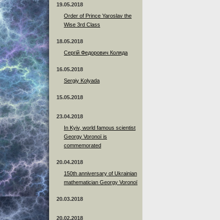
19.05.2018
Order of Prince Yaroslav the
Wise 3rd Class
18.05.2018
Сергій Федорович Коляда
16.05.2018
Sergiy Kolyada
15.05.2018
23.04.2018
In Kyiv, world famous scientist
Georgy Voronoï is
commemorated
20.04.2018
150th anniversary of Ukrainian
mathematician Georgy Voronoï
20.03.2018
20.02.2018