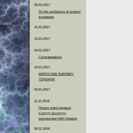
05.02.2017
On the usefulness of useless
knowledge
31.01.2017
31.01.2017
24.01.2017
Сongratulations!
10.01.2017
МИРОСЛАВ ЛЬВОВИЧ
ГОРБАЧУК
03.01.2017
11.11.2016
Проект нової редакції
Статуту Інституту
математики НАН України
09.11.2016