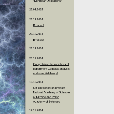
"Nonlinear Oscillations"
23.01.2015
26.12.2014
Вітаємо!
26.12.2014
Вітаємо!
26.12.2014
23.12.2014
Сongratulate the members of
department Complex analysis
and potential theory!
15.12.2014
On joint research projects
National Academy of Sciences
of Ukraine and Polish
Academy of Sciences
14.12.2014