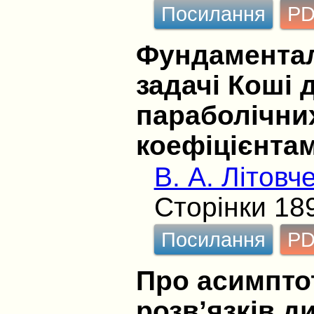
Посилання
P
Фундаментал
задачі Коші д
параболічних
коефіцієнта
В. А. Літовч
Сторінки 18
Посилання
P
Про асимпто
розв’язків 