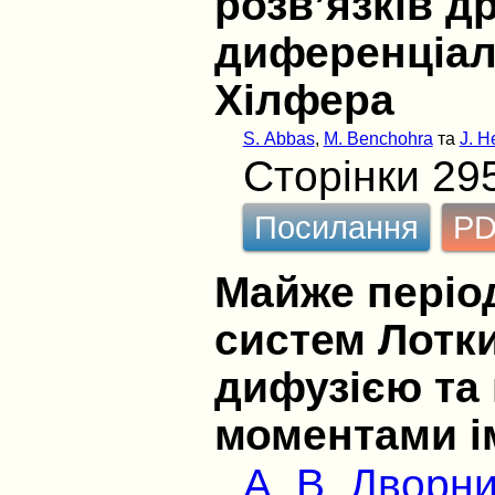
розв’язків д
диференціал
Хілфера
S. Abbas
,
M. Benchohra
та
J. H
Сторінки 29
Посилання
P
Майже період
систем Лотки
дифузією та
моментами ім
А. В. Дворн