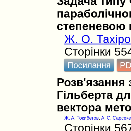
Задача типу
параболічног
степеневою 
Ж. О. Тахір
Сторінки 55
Посилання
P
Розв'язання 
Гільберта д
вектора мет
Ж. А. Токибетов
,
А. С. Сарсек
Сторінки 56