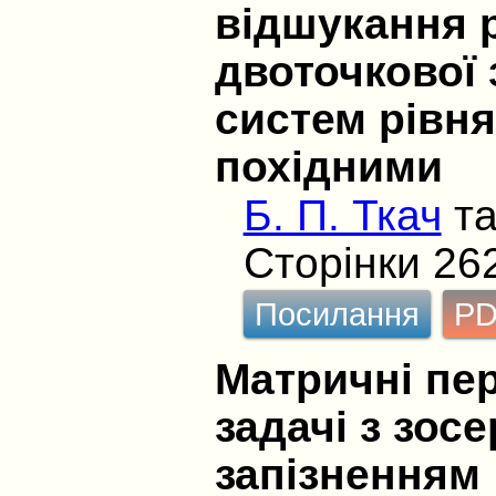
відшукання р
двоточкової 
систем рівн
похідними
Б. П. Ткач
т
Сторінки 26
Посилання
P
Матричні пер
задачі з зос
запізненням