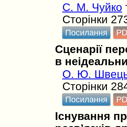
С. М. Чуйко
Сторінки 27
Посилання
P
Сценарії пер
в неідеальн
О. Ю. Швец
Сторінки 28
Посилання
P
Існування п