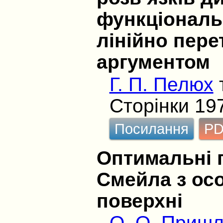
функціональ
лінійно пер
аргументом
Г. П. Пелюх
Сторінки 19
Посилання
P
Оптимальні 
Смейла з ос
поверхні
О. О. Пришл