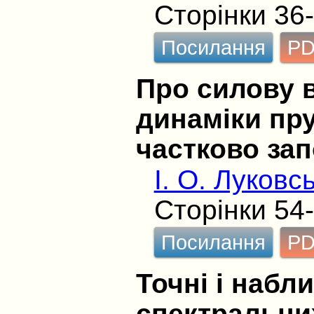
Сторінки 36
Посилання
P
Про силову 
динаміки пр
частково за
І. О. Луковс
Сторінки 54
Посилання
P
Точні і набл
спектральни