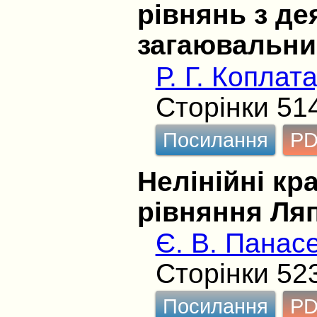
рівнянь з д
загаювальни
Р. Г. Коплат
Сторінки 51
Посилання
P
Нелінійні кр
рівняння Ляп
Є. В. Панас
Сторінки 52
Посилання
P