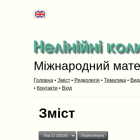
Міжнародний мат
Головна
•
Зміст
•
Редколегія
•
Тематика
•
Вид
•
Контакти
•
Вхід
Зміст