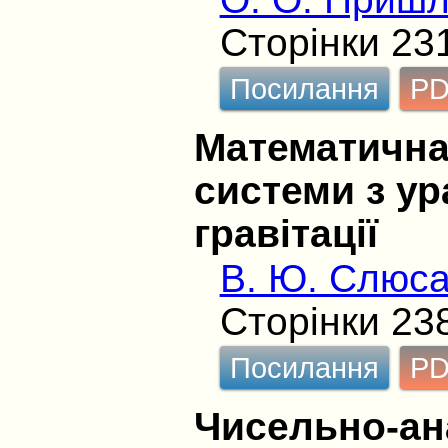
Сторінки 23
Посилання
P
Математична
системи з у
гравітації
В. Ю. Слюса
Сторінки 23
Посилання
P
Чисельно-ан