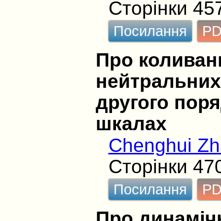
Сторінки 45
Посилання
P
Про коливанн
нейтральних
другого поря
шкалах
Chenghui Z
Сторінки 47
Посилання
P
Про динамічн