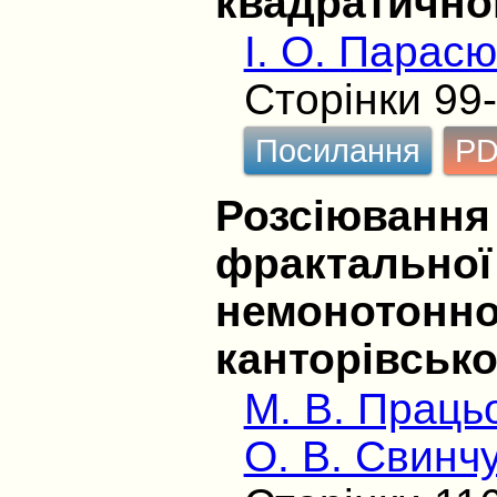
квадратично
І. О. Парасю
Сторінки 99
Посилання
P
Розсіювання 
фрактальної
немонотонно
канторівсько
М. В. Праць
О. В. Свинч