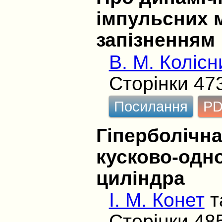
імпульсних м
запізненням
В. М. Коліс
Сторінки 47
Посилання
P
Гіперболічна
кусково-одн
циліндра
І. М. Конет
т
Сторінки 48