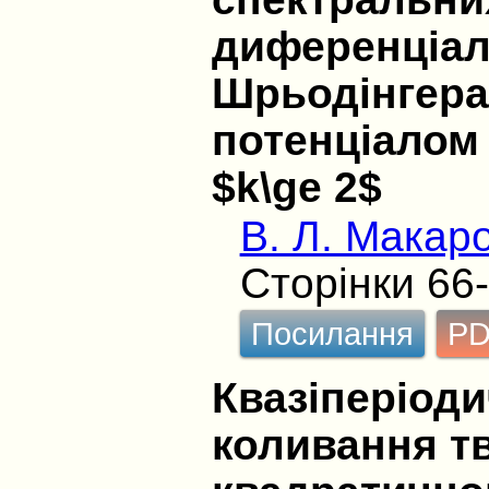
диференціал
Шрьодінгера
потенціалом 
$k\ge 2$
В. Л. Макар
Сторінки 66
Посилання
P
Квазіперіод
коливання тв