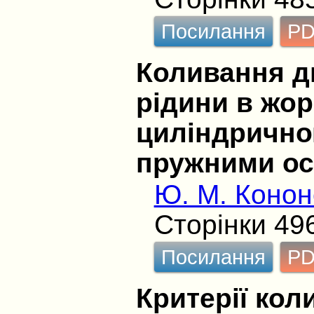
Посилання
P
Коливання д
рідини в жо
циліндрично
пружними о
Ю. М. Конон
Сторінки 49
Посилання
P
Критерії кол