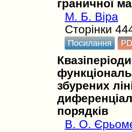
граничної ма
М. Б. Віра
Сторінки 44
Посилання
P
Квазіперіоди
функціональ
збурених лі
диференціал
порядків
В. О. Єрьом