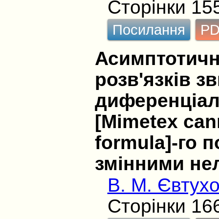
Сторінки 15
Посилання
P
Асимптотичн
розв'язків з
диференціал
[Mimetex cann
formula]-го 
змінними не
В. М. Євтух
Сторінки 16