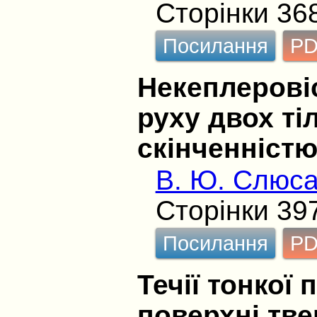
Сторінки 36
Посилання
P
Некеплеровіс
руху двох ті
скінченністю
В. Ю. Слюса
Сторінки 39
Посилання
P
Течії тонкої
поверхні тве