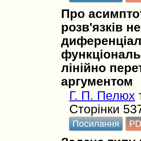
Про асимпто
розв'язків н
диференціал
функціональ
лінійно пер
аргументом
Г. П. Пелюх
Сторінки 53
Посилання
P