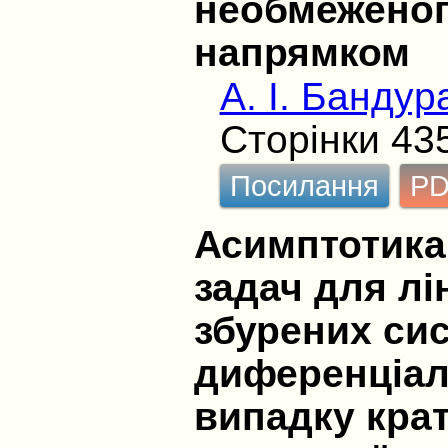
необмеженог
напрямком
А. І. Бандур
Сторінки 43
Посилання
P
Асимптотика 
задач для лі
збурених си
диференціал
випадку кра