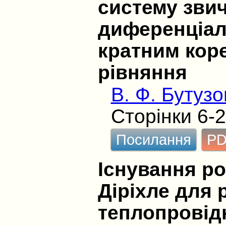
систему зви
диференціал
кратним кор
рівняння
В. Ф. Бутузо
Сторінки 6-
Посилання
P
Існування ро
Діріхле для 
теплопровідн