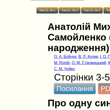
Том 21, № 1
Том 21, № 2
Том 21, № 3
То
Анатолій Ми
Самойленко (
народження)
О. А. Бойчук
,
В. Л. Кулик
,
І. О.
M. Rontó
,
О. М. Станжицький
,
Ю
С. М. Чуйко
Сторінки 3-5
Посилання
P
Про одну си