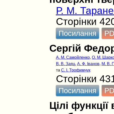
Р. М. Таран
Сторінки 42
Посилання
P
Сергій Федо
А. М. Самойленко
,
О. М. Шарк
В. В. Заяц
,
А. Ф. Іванов
,
М. В. 
та
С. І. Трофимчук
Сторінки 43
Посилання
P
Цілі функції