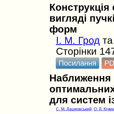
Конструкція
вигляді пучк
форм
І. М. Грод
т
Сторінки 14
Посилання
P
Наближення 
оптимальних
для систем 
С. М. Дашковський
,
О. Д. Кічм