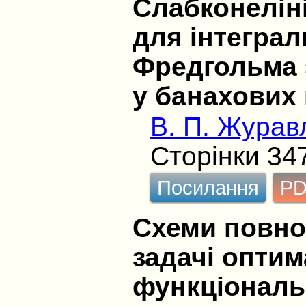
Слабконеліні
для інтеграл
Фредгольма 
у банахових
В. П. Журав
Сторінки 34
Посилання
P
Схеми повно
задачі опти
функціональ