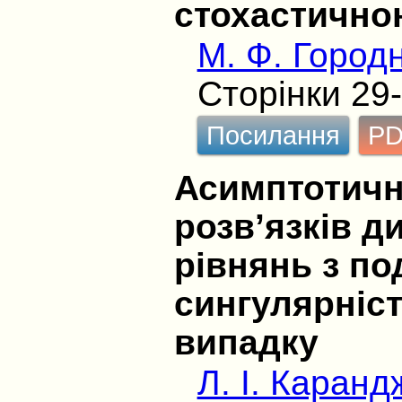
стохастично
М. Ф. Городн
Сторінки 29
Посилання
P
Асимптотичн
розв’язків 
рівнянь з п
сингулярніс
випадку
Л. І. Каран