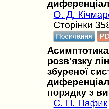
диференціа
О. Д. Кічма
Сторінки 35
Посилання
P
Асимптотика
розв’язку лі
збуреної си
диференціал
порядку з в
С. П. Пафик