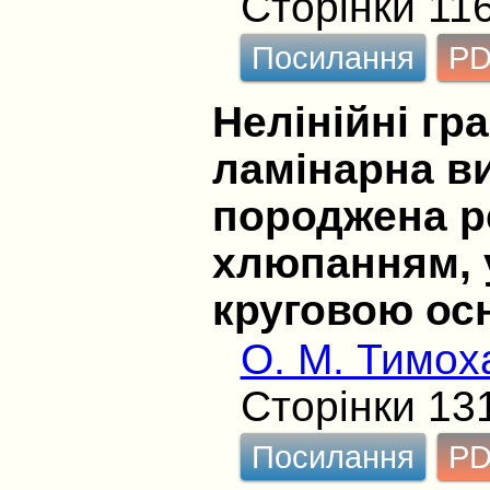
Сторінки 11
Посилання
P
Нелінійні гра
ламінарна ви
породжена р
хлюпанням, у
круговою ос
О. М. Тимох
Сторінки 13
Посилання
P