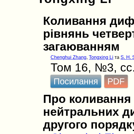
Коливання диф
рiвнянь четвер
загаюванням
Chenghui Zhang
,
Tongxing Li
та
S. H. 
Том 16, №3, сс
Посилання
PDF
Про коливання 
нейтральних д
другого порядк