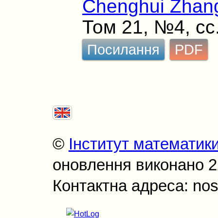
Chenghui Zhan
Том 21, №4, сс
Посилання
PDF
©
Інститут математик
оновлення виконано 22
Контактна адреса: nos