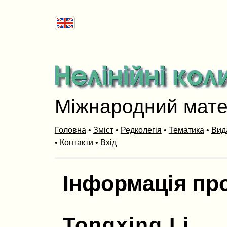
Міжнародний мат
Головна
•
Зміст
•
Редколегія
•
Тематика
•
Вид
•
Контакти
•
Вхід
Інформація пр
Tongxing Li