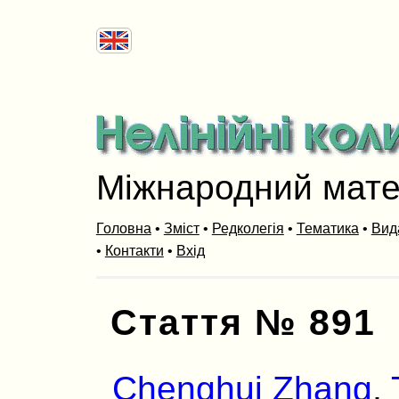
Міжнародний мат
Головна
•
Зміст
•
Редколегія
•
Тематика
•
Вид
•
Контакти
•
Вхід
Стаття № 891
Chenghui Zhang
,