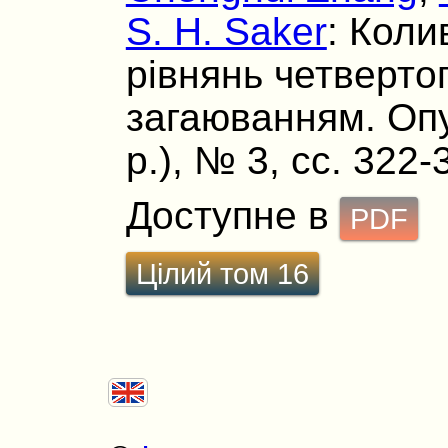
S. H. Saker
: Кол
рiвнянь четверто
загаюванням. Опу
р.), № 3, сс. 322-
Доступне в
PDF
Цілий том 16