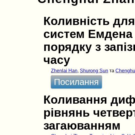
Коливність для
систем Емдена 
порядку з запі
часу
Zhenlai Han
,
Shurong Sun
та
Chenghu
Посилання
Коливання диф
рiвнянь четвер
загаюванням