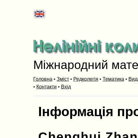
Міжнародний мат
Головна
•
Зміст
•
Редколегія
•
Тематика
•
Вид
•
Контакти
•
Вхід
Інформація пр
Chenghui Zha