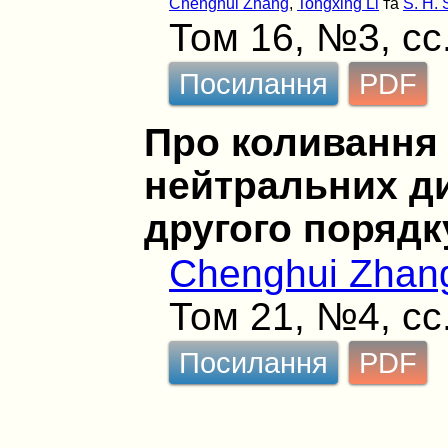
Chenghui Zhang
,
Tongxing Li
та
S. H. 
Том 16, №3, сс
Посилання
PDF
Про коливання 
нейтральних д
другого порядк
Chenghui Zhan
Том 21, №4, сс
Посилання
PDF