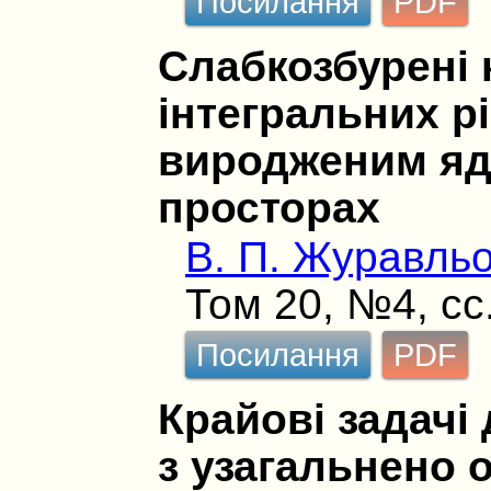
Посилання
PDF
Слабкозбурені 
інтегральних р
виродженим яд
просторах
В. П. Журавль
Том 20, №4, сс
Посилання
PDF
Крайові задачі 
з узагальнено 