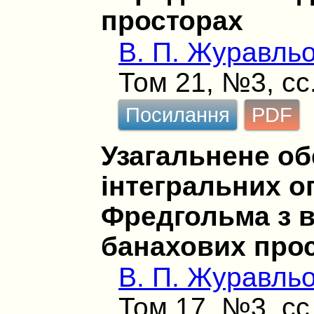
просторах
В. П. Журавль
Том 21, №3, сс
Посилання
PDF
Узагальнене о
інтегральних о
Фредгольма з 
банахових про
В. П. Журавль
Том 17, №3, сс