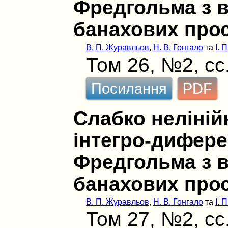
Фредгольма з 
банахових про
В. П. Журавльов
,
Н. В. Гонгало
та
І. 
Том 26, №2, сс
Посилання
PDF
Слабко нелінійн
інтегро-дифере
Фредгольма з 
банахових про
В. П. Журавльов
,
Н. В. Гонгало
та
І. 
Том 27, №2, сс