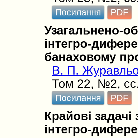
Посилання
PDF
Узагальнено-о
інтегро-дифере
банаховому пр
В. П. Журавль
Том 22, №2, сс
Посилання
PDF
Крайові задачі
інтегро-дифере