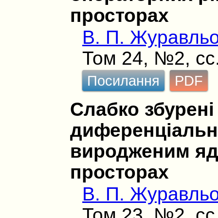
просторах
В. П. Журавль
Том 24, №2, сс
Посилання
PDF
Слабко збурені 
диференціальні
виродженим яд
просторах
В. П. Журавль
Том 23, №2, сс