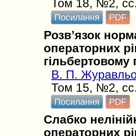
Том 18, №2, сс
Посилання
PDF
Розв’язок норм
операторних рі
гільбертовому 
В. П. Журавль
Том 15, №2, сс
Посилання
PDF
Слабко нелінійн
операторних рі