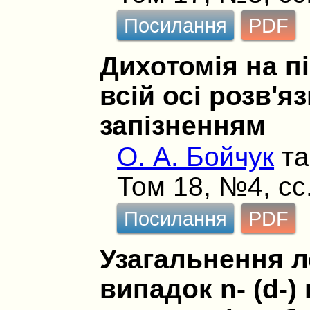
Посилання
PDF
Дихотомія на пі
всій осі розв'я
запізненням
О. А. Бойчук
т
Том 18, №4, сс
Посилання
PDF
Узагальнення 
випадок n- (d-