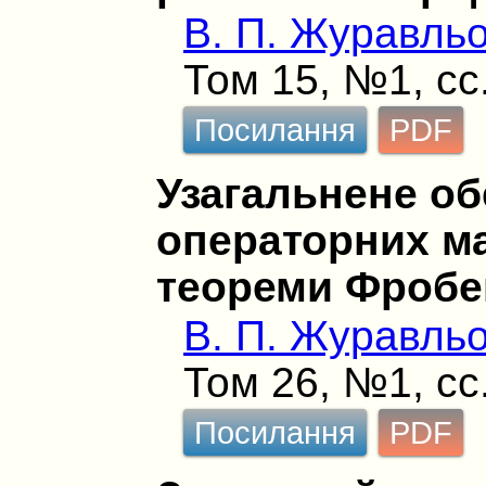
В. П. Журавль
Том 15, №1, сс
Посилання
PDF
Узагальнене о
операторних ма
теореми Фробе
В. П. Журавль
Том 26, №1, сс
Посилання
PDF