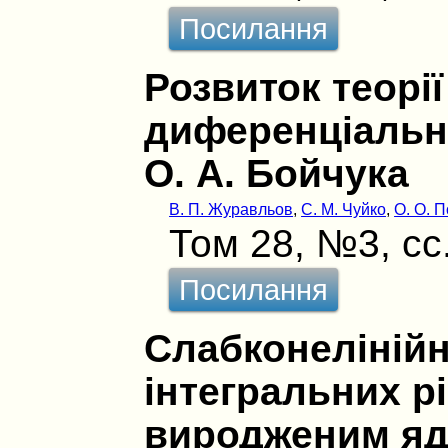
Посилання
Розвиток теорі
диференціальн
О. А. Бойчука
В. П. Журавльов
,
С. М. Чуйко
,
О. О. 
Том 28, №3, сс
Посилання
Слабконелінійн
інтегральних р
виродженим яд