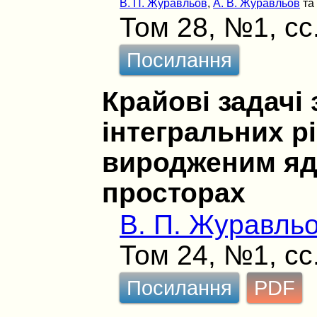
В. П. Журавльов
,
А. В. Журавльов
т
Том 28, №1, сс
Посилання
Крайові задачі
інтегральних р
виродженим яд
просторах
В. П. Журавль
Том 24, №1, сс
Посилання
PDF