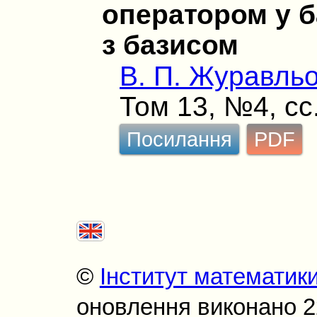
оператором у б
з базисом
В. П. Журавль
Том 13, №4, сс
Посилання
PDF
©
Інститут математик
оновлення виконано 22