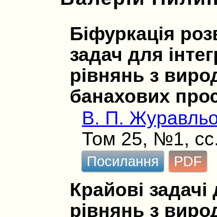
Біфуркація роз
задач для інте
рівнянь з вир
банахових про
В. П. Журавль
Том 25, №1, сс
Посилання
PDF
Крайові задачі
рівнянь з вир