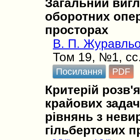
Загальний вигл
оборотних опер
просторах
В. П. Журавль
Том 19, №1, сс
Посилання
PDF
Критерій розв'я
крайових задач
рівнянь з нев
гільбертових п