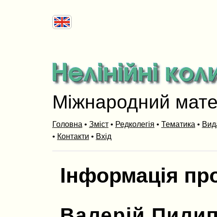
Міжнародний мат
Головна
•
Зміст
•
Редколегія
•
Тематика
•
Вид
•
Контакти
•
Вхід
Інформація пр
Валерій Пили