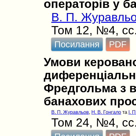
операторів у б
В. П. Журавль
Том 12, №4, сс
Посилання
PDF
Умови керовано
диференціальн
Фредгольма з 
банахових про
В. П. Журавльов
,
Н. В. Гонгало
та
І. 
Том 24, №4, сс