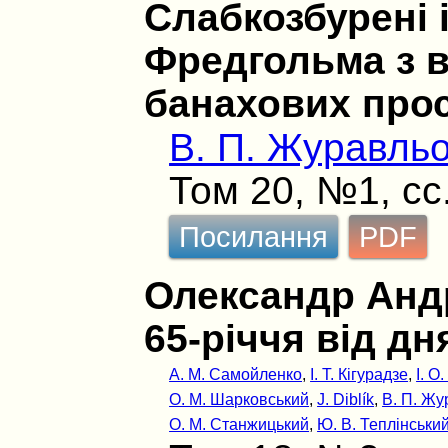
Слабкозбурені 
Фредгольма з 
банахових про
В. П. Журавль
Том 20, №1, сс
Посилання
PDF
Олександр Анд
65-рiччя вiд д
А. М. Самойленко
,
І. Т. Кігурадзе
,
І. О
О. М. Шарковський
,
J. Diblík
,
В. П. Ж
О. М. Станжицький
,
Ю. В. Теплінськи