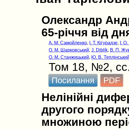
Олександр Анд
65-рiччя вiд д
А. М. Самойленко
,
І. Т. Кігурадзе
,
І. О
О. М. Шарковський
,
J. Diblík
,
В. П. Ж
О. М. Станжицький
,
Ю. В. Теплінськи
Том 18, №2, сс
Посилання
PDF
Нелінійні дифе
другого порядк
множиною пері