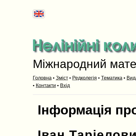
Міжнародний мат
Головна
•
Зміст
•
Редколегія
•
Тематика
•
Вид
•
Контакти
•
Вхід
Інформація пр
Іван Таріелови