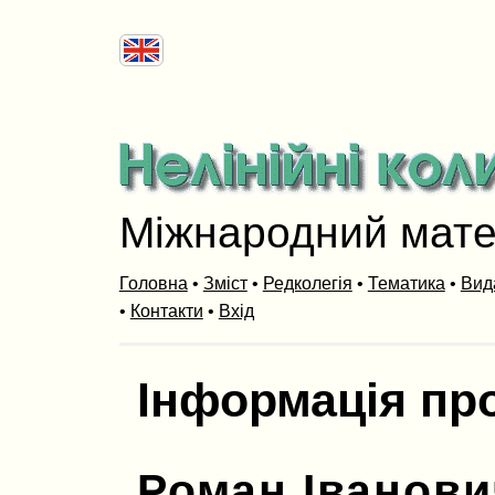
Міжнародний мат
Головна
•
Зміст
•
Редколегія
•
Тематика
•
Вид
•
Контакти
•
Вхід
Інформація пр
Роман Іванов