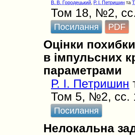
В. В. Городецький
,
Р. І. Петришин
та
Т
Том 18, №2, сс
Посилання
PDF
Оцінки похибк
в імпульсних к
параметрами
Р. І. Петришин
Том 5, №2, сс.
Посилання
Нелокальна за