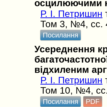
осцилюючими к
Р. І. Петришин
Том 3, №4, сс.
Посилання
Усереднення кр
багаточастотно
відхиленим ар
Р. І. Петришин
Том 10, №4, сс
Посилання
PDF