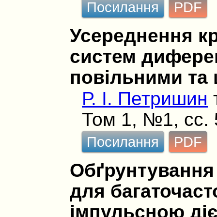
Посилання
PDF
Усереднення к
систем диферен
повільними та
Р. І. Петришин
Том 1, №1, сс.
Посилання
PDF
Обґрунтування
для багаточаст
імпульсною ді