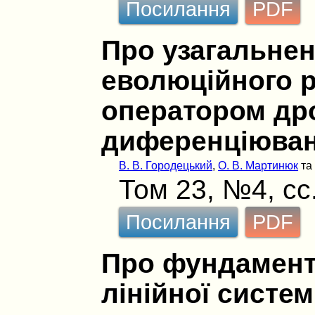
Посилання
PDF
Про узагальнен
еволюційного р
оператором др
диференціюва
В. В. Городецький
,
О. В. Мартинюк
т
Том 23, №4, сс
Посилання
PDF
Про фундамен
лінійної систем