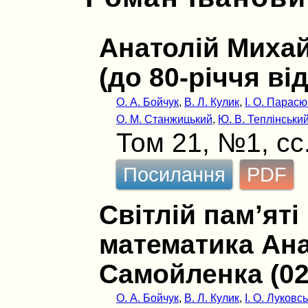
Анатолій Миха
(до 80-річчя в
О. А. Бойчук
,
В. Л. Кулик
,
І. О. Парасю
О. М. Станжицький
,
Ю. В. Теплінськи
Том 21, №1, сс.
Посилання
PDF
Світлій пам’яті
математика Ан
Самойленка (02.
О. А. Бойчук
,
В. Л. Кулик
,
І. О. Луковс