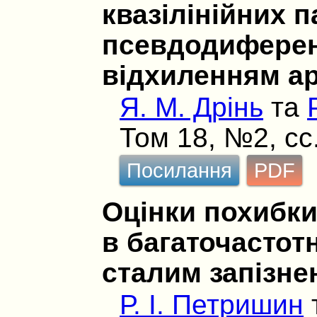
квазілінійних 
псевдодиферен
відхиленням а
Я. М. Дрінь
та
Том 18, №2, сс
Посилання
PDF
Оцінки похибк
в багаточастот
сталим запізн
Р. І. Петришин