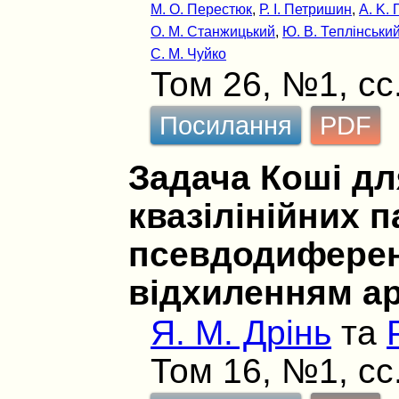
М. О. Перестюк
,
Р. І. Петришин
,
А. K.
О. М. Станжицький
,
Ю. В. Теплінськи
С. М. Чуйко
Том 26, №1, сс.
Посилання
PDF
Задача Коші д
квазілінійних 
псевдодиферен
відхиленням а
Я. М. Дрінь
та
Том 16, №1, сс