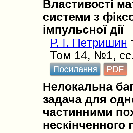
Властивості ма
системи з фік
імпульсної дії
Р. І. Петришин
Том 14, №1, сс
Посилання
PDF
Нелокальна баг
задача для одн
частинними по
нескiнченного 