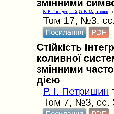
змінними симв
В. В. Городецький
,
О. В. Мартинюк
т
Том 17, №3, сс
Посилання
PDF
Стійкість інте
коливної систе
змінними част
дією
Р. І. Петришин
Том 7, №3, сс.
Посилання
PDF