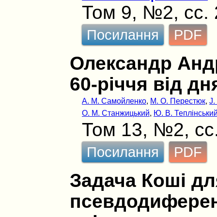
Том 9, №2, сс.
Посилання
PDF
Олександр Анд
60-річчя від д
А. М. Самойленко
,
М. О. Перестюк
,
J.
О. М. Станжицький
,
Ю. В. Теплінськи
Том 13, №2, сс
Посилання
PDF
Задача Коші д
псевдодиферен