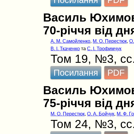
Василь Юхимов
70-річчя від д
А. М. Самойленко
,
М. О. Перестюк
,
О.
В. І. Ткаченко
та
С. І. Трофимчук
Том 19, №3, сс
Посилання
PDF
Василь Юхимов
75-річчя від д
М. О. Перестюк
,
О. А. Бойчук
,
М. Ф. Г
Том 24, №3, сс