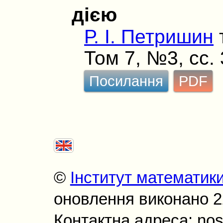
дією
Р. І. Петришин
Том 7, №3, сс.
Посилання
PDF
©
Інститут математик
оновлення виконано 22
Контактна адреса: nos