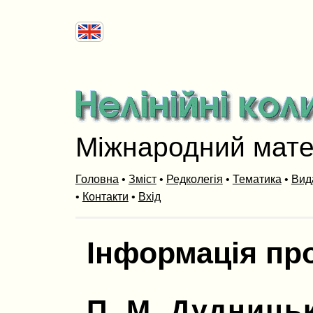
Міжнародний мат
Головна
•
Зміст
•
Редколегія
•
Тематика
•
Вид
•
Контакти
•
Вхід
Інформація пр
П. М. Дудниць