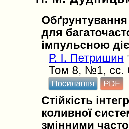
Обґрунтування
для багаточаст
імпульсною ді
Р. І. Петришин
Том 8, №1, сс.
Посилання
PDF
Стійкість інте
коливної систе
змінними част