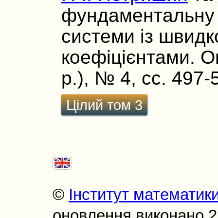
фундаментальну 
системи із швид
коефіцієнтами. Оп
р.), № 4, сс. 497-
Цілий том 3
©
Інститут математик
оновлення виконано 22