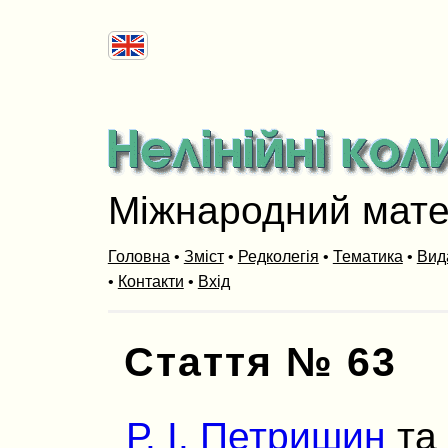
Міжнародний мат
Головна
•
Зміст
•
Редколегія
•
Тематика
•
Вид
•
Контакти
•
Вхід
Стаття № 63
Р. І. Петришин
та