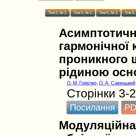
Том 5, № 1
Том 5, № 2
Том 5, № 3
Том 5,
Асимптотичн
гармонічної 
проникного 
рідиною осн
О. М. Гомілко
,
О. А. Савицький
Сторінки 3-
Посилання
P
Модуляційна