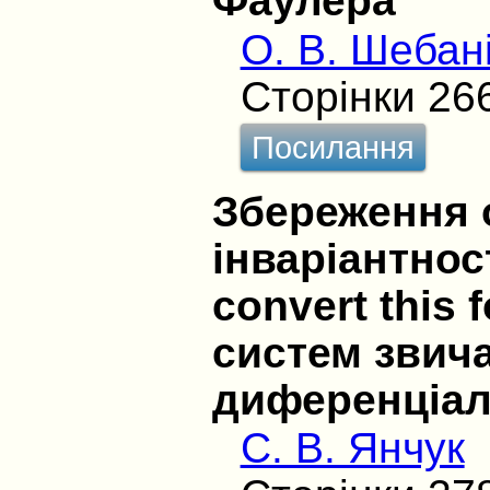
Фаулера
О. В. Шебан
Сторінки 26
Посилання
Збереження 
інваріантнос
convert this 
систем звич
диференціал
С. В. Янчук