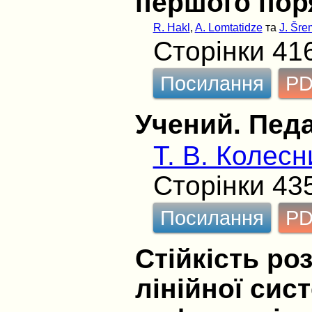
першого пор
R. Hakl
,
A. Lomtatidze
та
J. Šre
Сторінки 41
Посилання
P
Учений. Педа
Т. В. Колесн
Сторінки 43
Посилання
P
Стійкість ро
лінійної сис