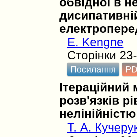
обвідної в н
дисипативній
електропере
E. Kengne
Сторінки 23
Посилання
P
Ітераційний
розв'язків р
нелінійніст
Т. А. Кучеру