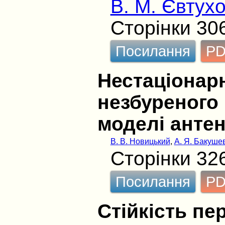
В. М. Євтух
Сторінки 30
Посилання
P
Нестаціонарн
незбуреного 
моделі анте
В. В. Новицький
,
А. Я. Бакуше
Сторінки 32
Посилання
P
Стійкість пе