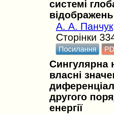
системі глоб
відображень
А. А. Панчук
Сторінки 33
Посилання
P
Сингулярна н
власні знач
диференціал
другого пор
енергії