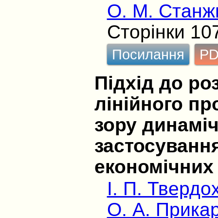
О. М. Станж
Сторінки 10
Посилання
P
Підхід до ро
лінійного пр
зору динаміч
застосуванн
економічних
І. П. Твердо
О. А. Прика