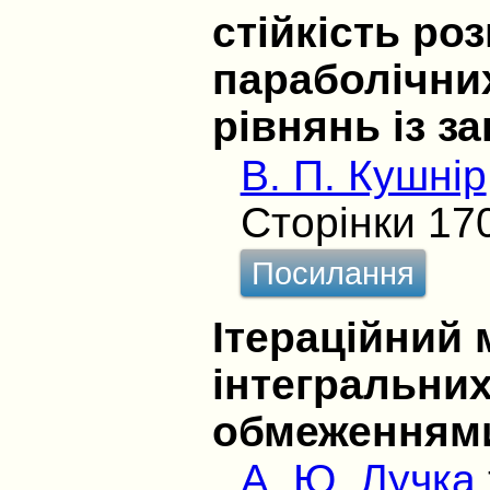
стійкість роз
параболічни
рівнянь із з
В. П. Кушнір
Сторінки 17
Посилання
Ітераційний 
інтегральних
обмеженням
А. Ю. Лучка