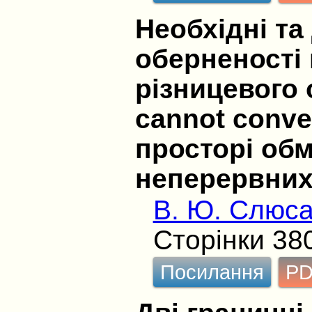
Необхідні та
оберненості 
різницевого 
cannot conver
просторі обм
неперервних 
В. Ю. Слюса
Сторінки 38
Посилання
P