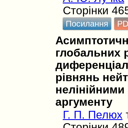
Сторінки 46
Посилання
P
Асимптотичн
глобальних р
диференціал
рівнянь нейт
нелінійними
аргументу
Г. П. Пелюх
Сторінки 48