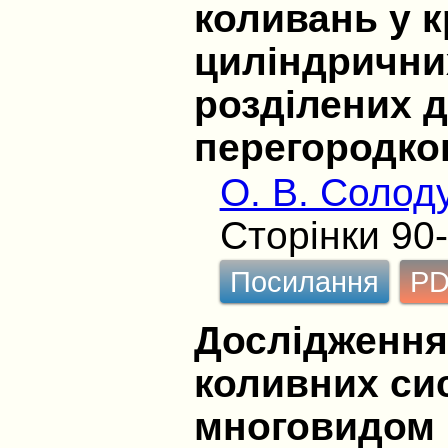
коливань у 
циліндрични
розділених 
перегородк
О. В. Солод
Сторінки 90
Посилання
P
Дослідження
коливних си
многовидом