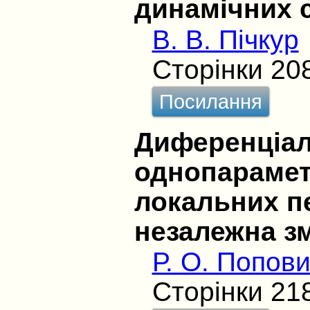
динамічних 
В. В. Пічкур
Сторінки 20
Посилання
Диференціал
однопарамет
локальних п
незалежна з
Р. О. Попов
Сторінки 21