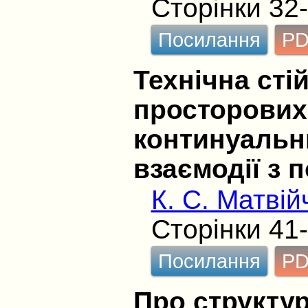
Сторінки 32
Посилання
P
Технічна сті
просторових
континуальн
взаємодії з 
К. С. Матвій
Сторінки 41
Посилання
P
Про структу