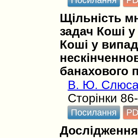
Щільність м
задач Коші у
Коші у випа
нескінченно
банахового 
В. Ю. Слюса
Сторінки 86
Посилання
P
Дослідженн