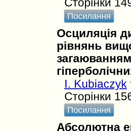
Сторінки 14
Посилання
Осциляція д
рівнянь вищо
загаюванням
гіперболічни
I. Kubiaczyk
Сторінки 15
Посилання
Абсолютна е