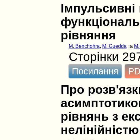
Імпульсивні 
функціональ
рівняння
M. Benchohra
,
M. Guedda
та
M.
Сторінки 29
Посилання
P
Про розв'язк
асимптотико
рівнянь з е
нелінійністю