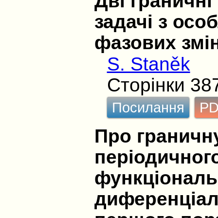
Дві граничні
задачі з осо
фазових змі
S. Staněk
Сторінки 38
Посилання
P
Про граничн
періодичного
функціонал
диференціал