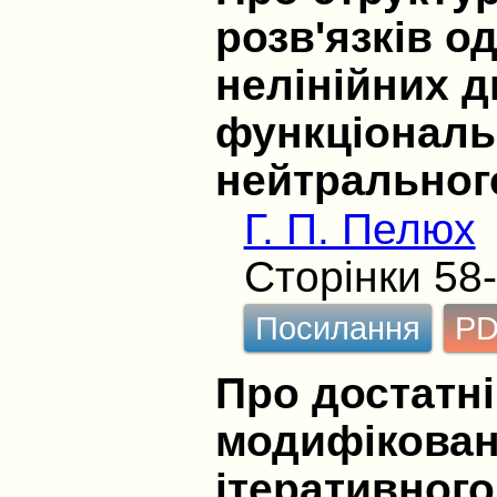
розв'язків о
нелінійних 
функціональ
нейтральног
Г. П. Пелюх
Сторінки 58
Посилання
P
Про достатні
модифікован
ітеративного