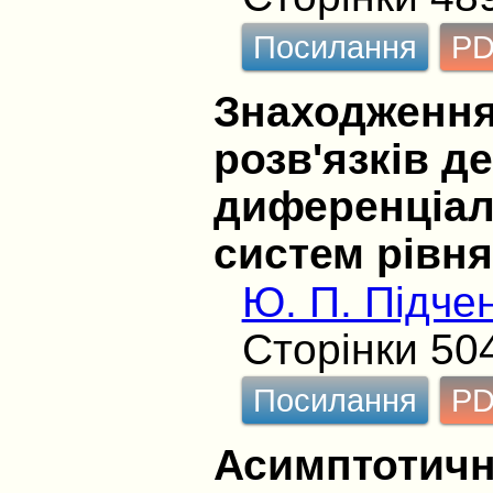
Посилання
P
Знаходження
розв'язків д
диференціал
систем рівн
Ю. П. Підче
Сторінки 50
Посилання
P
Асимптотичн