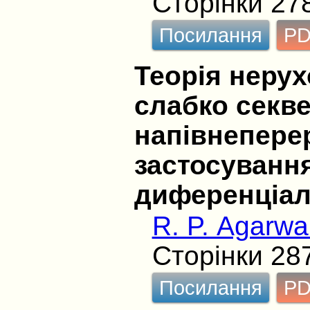
Сторінки 27
Посилання
P
Теорія нерух
слабко секв
напівнепере
застосуванн
диференціа
R. P. Agarwa
Сторінки 28
Посилання
P