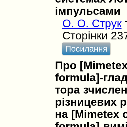
імпульсами
О. О. Струк
Сторінки 23
Посилання
Про [Mimetex
formula]-гла
тора зчисле
різницевих р
на [Mimetex c
formula]-вим