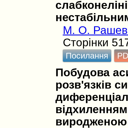
слабконеліні
нестабільни
М. О. Рашев
Сторінки 51
Посилання
P
Побудова ас
розв'язків с
диференціал
відхиленням
виродженою