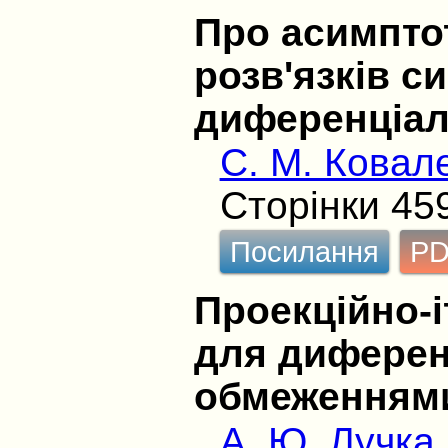
Про асимпто
розв'язків с
диференціал
С. М. Ковал
Сторінки 45
Посилання
P
Проекційно-
для диферен
обмеженням
А. Ю. Лучка