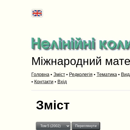
Міжнародний мат
Головна
•
Зміст
•
Редколегія
•
Тематика
•
Вид
•
Контакти
•
Вхід
Зміст