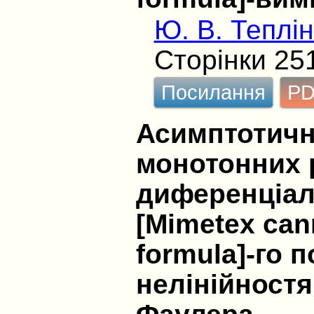
Ю. В. Теплі
Сторінки 25
Посилання
P
Асимптотичн
монотонних р
диференціал
[Mimetex cann
formula]-го 
нелінійностя