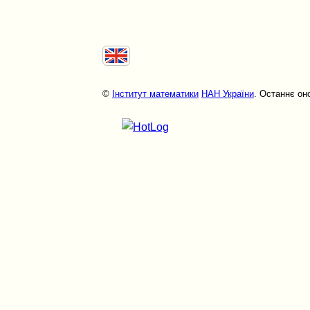
©
Інститут математики
НАН України
. Останнє он