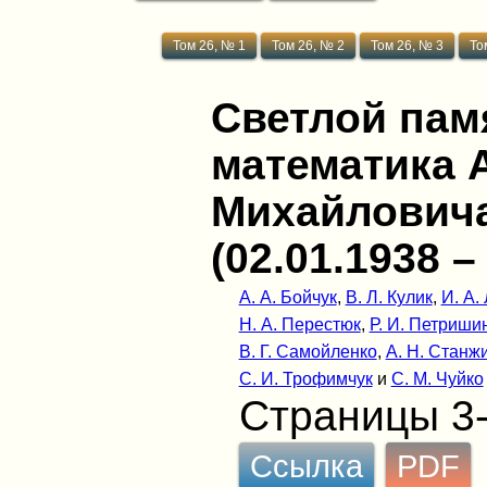
Том 26, № 1
Том 26, № 2
Том 26, № 3
То
Светлой па
математика 
Михайлович
(02.01.1938 –
А. А. Бойчук
,
В. Л. Кулик
,
И. А.
Н. А. Перестюк
,
Р. И. Петриши
В. Г. Самойленко
,
А. Н. Станж
С. И. Трофимчук
и
С. М. Чуйко
Страницы 3
Ссылка
PDF