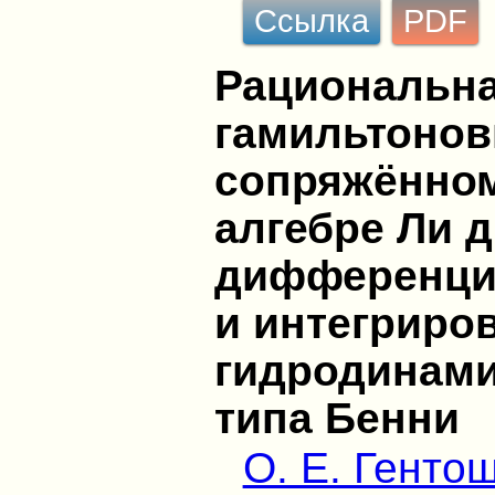
Ссылка
PDF
Рациональна
гамильтонов
сопряжённом
алгебре Ли 
дифференци
и интегриро
гидродинами
типа Бенни
O. E. Генто