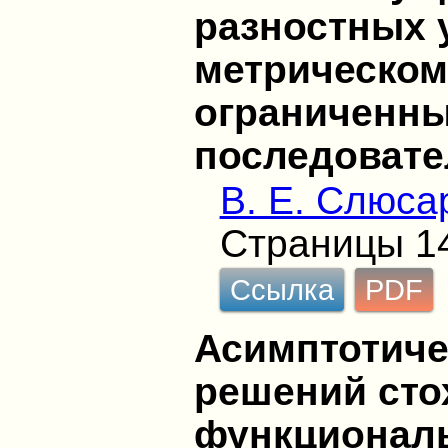
разностных 
метрическом
ограниченн
последовате
В. Е. Слюса
Страницы 1
Ссылка
PDF
Асимптотиче
решений сто
функционал