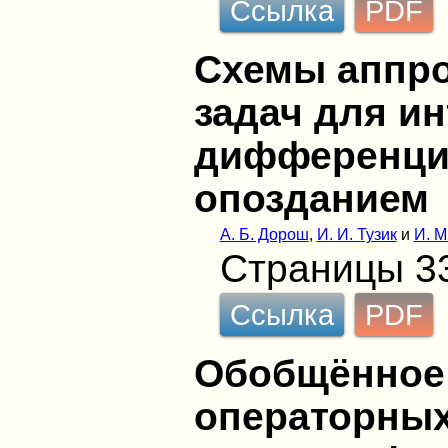
Ссылка
PDF
Схемы аппр
задач для ин
дифференци
опозданием
А. Б. Дорош
,
И. И. Тузик
и
И. М
Страницы 3
Ссылка
PDF
Обобщённое
операторных