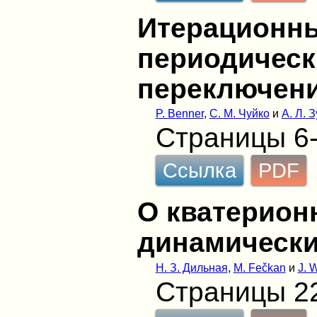
Итерационн
периодическ
переключен
P. Benner
,
С. М. Чуйко
и
А. Л. 
Страницы 6
Ссылка
PDF
О кватерио
динамически
Н. З. Дильная
,
M. Fečkan
и
J. 
Страницы 2