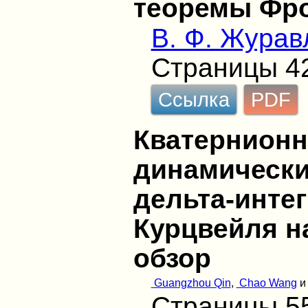
теоремы Фро
В. Ф. Журав
Страницы 4
Ссылка
PDF
Кватернион
динамически
дельта-инте
Курцвейля н
обзор
Guangzhou Qin
,
Chao Wang
Страницы 5