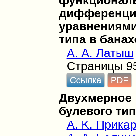
функционал
дифференц
уравнениями
типа в бана
А. А. Латыш
Страницы 9
Ссылка
PDF
Двухмерное 
булевого тип
А. K. Прика