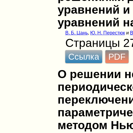
уравнений и
уравнений н
В. Б. Цань
,
Ю. Н. Перестюк
и
В
Страницы 2
Ссылка
PDF
О решении 
периодическ
переключени
параметриче
методом Нью