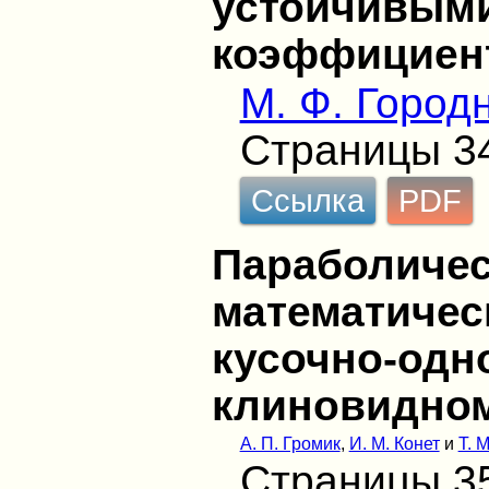
устойчивым
коэффициен
М. Ф. Город
Страницы 3
Ссылка
PDF
Параболичес
математичес
кусочно-одн
клиновидно
А. П. Громик
,
И. М. Конет
и
Т. 
Страницы 3