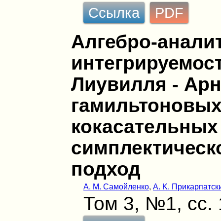
Ссылка
PDF
Алгебро-анали
интегрируемос
Лиувилля - Ар
гамильтоновых
кокасательных
симплектическ
подход
А. М. Самойленко
,
А. K. Прикарпатск
Том 3, №1, сс.