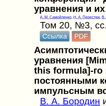
уравнения и и
А. М. Самойленко
,
Н. А. Перестюк
,
В.
Том 20, №3, сс
Ссылка
PDF
Асимптотическ
уравнения [Mim
this formula]-г
постоянными 
импульсным в
В. А. Бородин