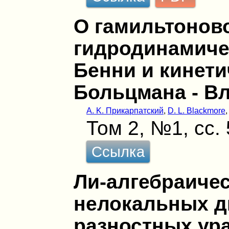
О гамильтоново
гидродинамиче
Бенни и кинет
Больцмана - Вл
А. K. Прикарпатский
,
D. L. Blackmore
Том 2, №1, сс.
Ссылка
Ли-алгебраичес
нелокальных 
разностных ур