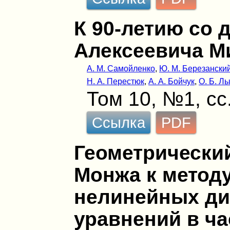
К 90-летию со
Алексеевича М
А. М. Самойленко
,
Ю. М. Березански
Н. А. Перестюк
,
А. А. Бойчук
,
О. Б. Л
Том 10, №1, сс.
Ссылка
PDF
Геометрический
Монжа к методу
нелинейных д
уравнений в ч