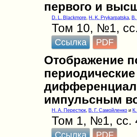
первого и выс
D. L. Blackmore
,
Н. K. Prykarpatska
,
В.
Том 10, №1, сс
Ссылка
PDF
Отображение п
периодические
дифференциал
импульсным в
Н. А. Перестюк
,
В. Г. Самойленко
и
К
Том 1, №1, сс.
Ссылка
PDF