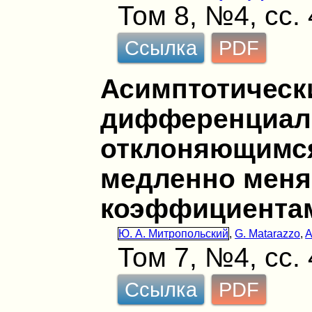
Том 8, №4, сс.
Ссылка
PDF
Асимптотическ
дифференциаль
отклоняющимся
медленно мен
коэффициента
Ю. А. Митропольский
,
G. Matarazzo
,
A
Том 7, №4, сс.
Ссылка
PDF