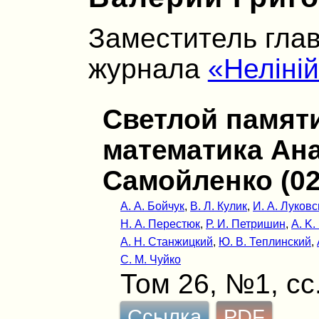
Заместитель глав
журнала
«Неліні
Светлой памят
математика Ан
Самойленко (02.
А. А. Бойчук
,
В. Л. Кулик
,
И. А. Луковс
Н. А. Перестюк
,
Р. И. Петришин
,
А. K
А. Н. Станжицкий
,
Ю. В. Теплинский
,
С. М. Чуйко
Том 26, №1, сс.
Ссылка
PDF