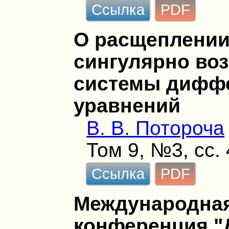
Ссылка
PDF
О расщеплени
сингулярно во
системы дифф
уравнений
В. В. Потороча
Том 9, №3, сс.
Ссылка
PDF
Международная
конференция 