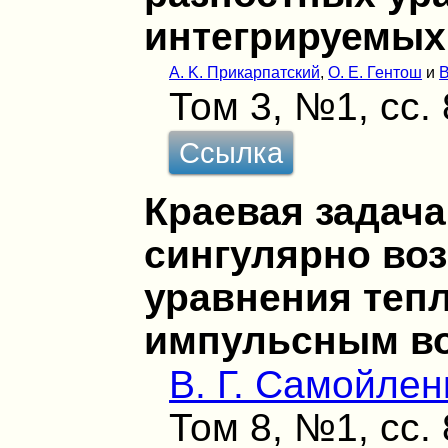
интегрируемых
А. K. Прикарпатский
,
O. E. Гентош
и
В
Том 3, №1, сс.
Ссылка
Краевая задач
сингулярно во
уравнения теп
импульсным в
В. Г. Самойлен
Том 8, №1, сс.