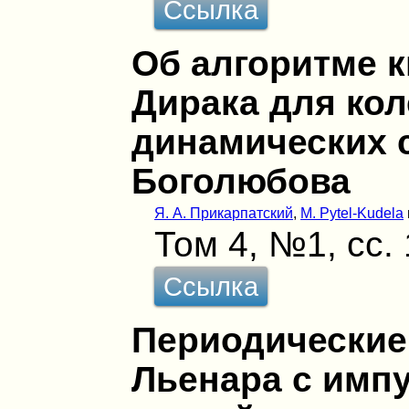
Ссылка
Об алгоритме к
Дирака для ко
динамических 
Боголюбова
Я. А. Прикарпатский
,
M. Pytel-Kudela
Том 4, №1, сс.
Ссылка
Периодические
Льенара с имп