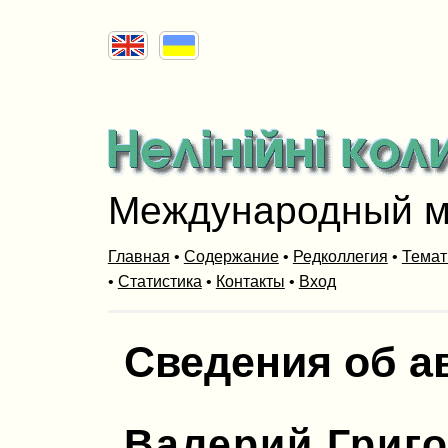
Международный м
Главная
•
Содержание
•
Редколлегия
•
Темат
•
Статистика
•
Контакты
•
Вход
Сведения об а
Валерий Григ