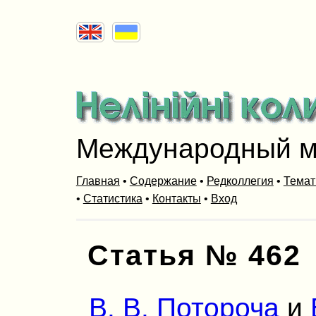
Международный м
Главная
•
Содержание
•
Редколлегия
•
Темат
•
Статистика
•
Контакты
•
Вход
Статья № 462
В. В. Потороча
и