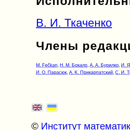
Исполнительн
В. И. Ткаченко
Члены редакц
M. Fečkan
,
Н. М. Бокало
,
А. A. Бурилко
,
И. Я
И. О. Парасюк
,
А. K. Прикарпатский
,
С. И. 
©
Институт математи