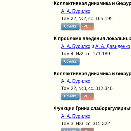
Коллективная динамика и бифур
А. A. Бурилко
Том 22, №2, сс. 165-195
Ссылка
PDF
К проблеме введения локальных
А. A. Бурилко
и
А. А. Давиденко
Том 4, №2, сс. 171-189
Ссылка
Коллективная динамика и бифур
А. A. Бурилко
Том 22, №3, сс. 312-340
Ссылка
PDF
Функции Грина слаборегулярн
А. A. Бурилко
Том 3, №3, сс. 315-322