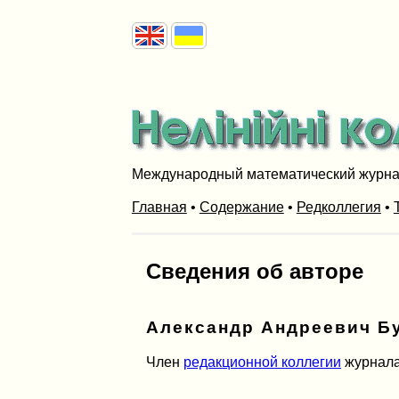
Международный математический журн
Главная
•
Содержание
•
Редколлегия
•
Сведения об авторе
Александр Aндреевич Б
Член
редакционной коллегии
журнал