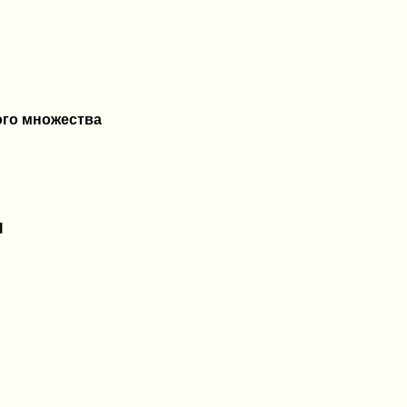
ого множества
I