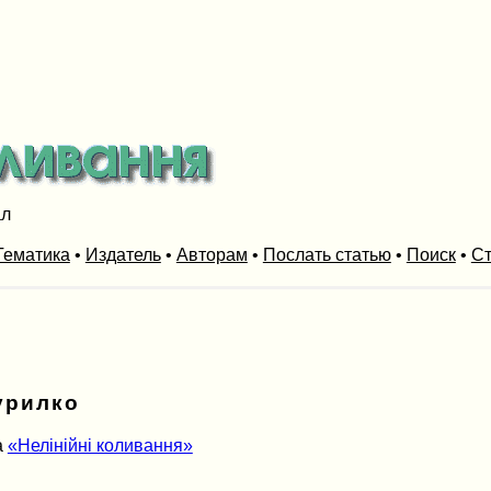
ал
Тематика
•
Издатель
•
Авторам
•
Послать статью
•
Поиск
•
Ст
урилко
а
«Нелінійні коливання»