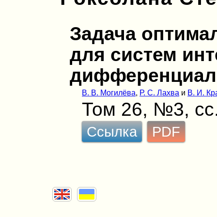
Задача оптима
для систем инт
дифференциал
В. В. Могилёва
,
Р. С. Лахва
и
В. И. К
Том 26, №3, сс
Ссылка
PDF