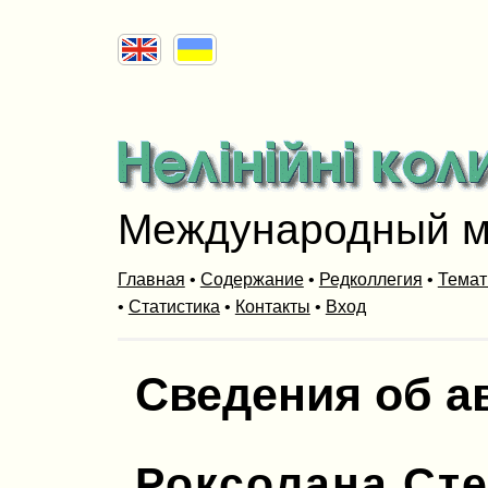
Международный м
Главная
•
Содержание
•
Редколлегия
•
Темат
•
Статистика
•
Контакты
•
Вход
Сведения об а
Роксолана Ст