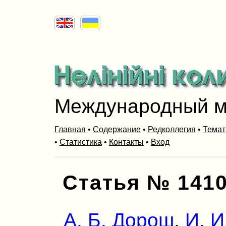
Международный м
Главная
•
Содержание
•
Редколлегия
•
Темат
•
Статистика
•
Контакты
•
Вход
Статья № 141
А. Б. Дорош
,
И. И