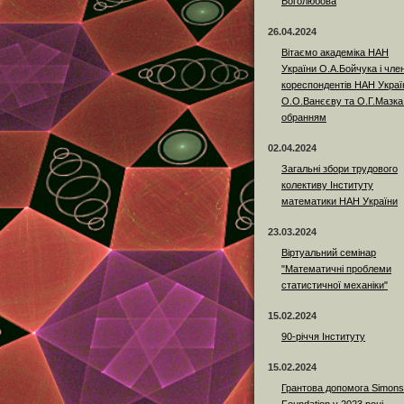
Боголюбова
26.04.2024
Вітаємо академіка НАН
України О.А.Бойчука і член
кореспондентів НАН Украї
О.О.Ванєєву та О.Г.Мазка
обранням
02.04.2024
Загальні збори трудового
колективу Інституту
математики НАН України
23.03.2024
Віртуальний семінар
"Математичні проблеми
статистичної механіки"
15.02.2024
90-річчя Інституту
15.02.2024
Грантова допомога Simons