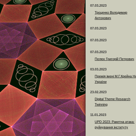
07.03.2023
Троценко Володимир
Антонович
07.03.2023
07.03.2023
07.03.2023
Пелюх Григорій Петрович
03.03.2023
Премія імені М.Г.Крейна 
України
23.02.2023
Digital Theme Research
Twinning
11.01.2023
UPD 2023: Ракетна атака:
руйнування інституту