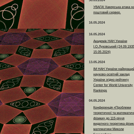
30.05.2024
УВАГА! Хакерська атака н
поштовий сервер.
16.05.2024
16.05.2024
Академік НАН України
І.О.Луковський (24.09.193
15.05.2024)
13.05.2024
ІМ НАН України найкращи
науково-освітній заклад
України згідно рейтингу
Center for World University
Rankings
04.05.2024
Конференція «Проблеми
теоретичної та математич
фізики» до 115-річчя
видатного теоретика фізики
математики Миколи