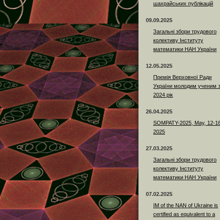
шахрайських публікацій
09.09.2025
Загальні збори трудового
колективу Інституту
математики НАН України
12.05.2025
Премія Верховної Ради
України молодим ученим 
2024 рік
26.04.2025
SOMPATY-2025, May, 12-16
2025
27.03.2025
Загальні збори трудового
колективу Інституту
математики НАН України
07.02.2025
IM of the NAN of Ukraine is
certified as equivalent to a