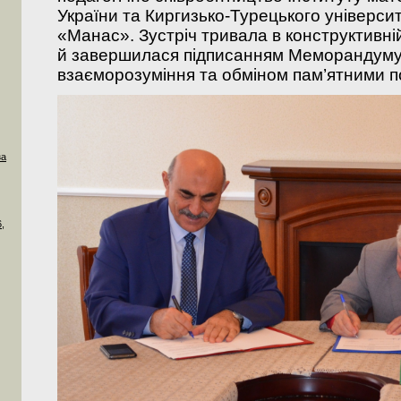
України та
Киргизько-Турецького універси
«Манас».
Зустріч тривала в конструктивн
й завершилася підписанням Меморандуму
взаєморозуміння та обміном пам’ятними 
за
,