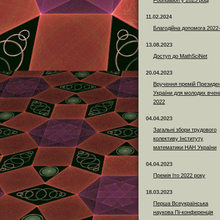
Foundation у 2023 році
11.02.2024
Благодійна допомога 2022
13.08.2023
Доступ до MathSciNet
20.04.2023
Вручення премій Президе
України для молодих вчен
2022
04.04.2023
Загальні збори трудового
колективу Інституту
математики НАН України
04.04.2023
Премія Іто 2022 року
18.03.2023
Перша Всеукраїнська
наукова Пі-конференція