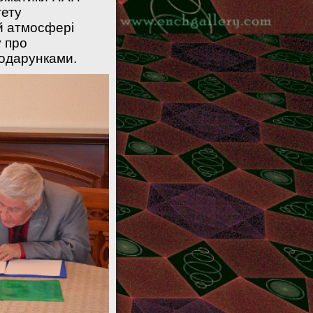
тету
ій атмосфері
 про
подарунками.