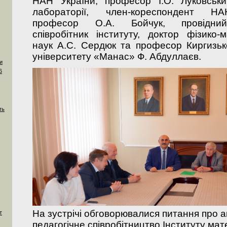
НАН України, професор І.О. Луковськи
лабораторії, член-кореспондент НА
професор О.А. Бойчук, провідни
співробітник інституту, доктор фізико-
наук А.С. Сердюк та професор
Киргизьк
університету «Манас» Ф. Абдуллаєв.
и
6
ть
На зустрічі обговорювалися питання про
а
т
педагогічне співробітництво
Інституту ма