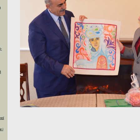
а
5-
й
ної
 і