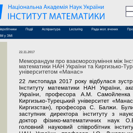
Семінари (архів)
чесні дослідники
Конференції (архів)
оційовані дослідники
Сайт ради
Курси з математики
а
хнічний персонал
івробітники
Події
Аспірантура
Lecturing
Рада мол. вчених
Про
ІМ у ЗМІ
22.11.2017
Меморандум про взаєморозуміння між Інс
математики НАН України та Киргизько-Ту
університетом «Манас»
22 листопада 2017 року відбулася зустр
Інституту математики НАН України, ак
України, професора А.М. Самойленка
Киргизько-Турецький університет «Мана
Киргизстан)
,
професора С. Балжи. Були
заступник директора інституту з наук
доктор фізико-математичних наук О.
головний науковий співробітник інститу