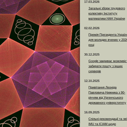
17.03.2026
Загальні збори трудового
колективу Інституту
математики НАН України
02.02.2026
Премія Президента Україн
для молодих вчених у 202
році
30.12.2025
Google закриває можливіс
забирати пошту з інших
серверів
12.10.2025
Привітання Леоніда
Павловича Нижника з 90-
річчям від Ургенчського
державного універститету
16.09.2025
Спільні рекомендації та зві
IMU та ICIAM щодо