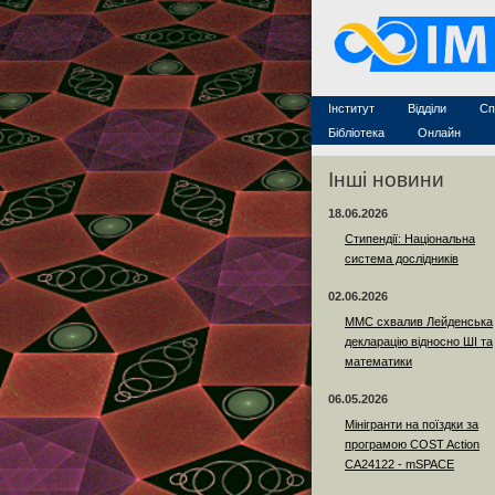
Захист дисертацій
По
Конкурси на посади
Ас
Науково-організаційна робот
Те
MathSciNet
Контакти
Лінки
Інститут
Відділи
Сп
Публікації
Бібліотека
Онлайн
Інші новини
18.06.2026
Стипендії: Національна
система дослідників
02.06.2026
ММС схвалив Лейденська
декларацію відносно ШІ та
математики
06.05.2026
Мінігранти на поїздки за
програмою COST Action
CA24122 - mSPACE