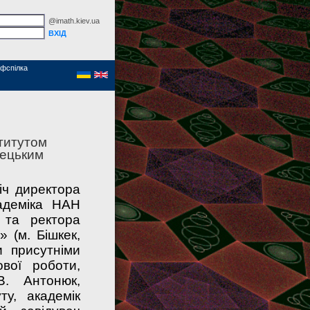
@imath.kiev.ua
фспілка
титутом
рецьким
іч директора
адеміка НАН
 та ректора
с»
(м. Бішкек,
 присутніми
ової роботи,
В. Антонюк,
ту, академік