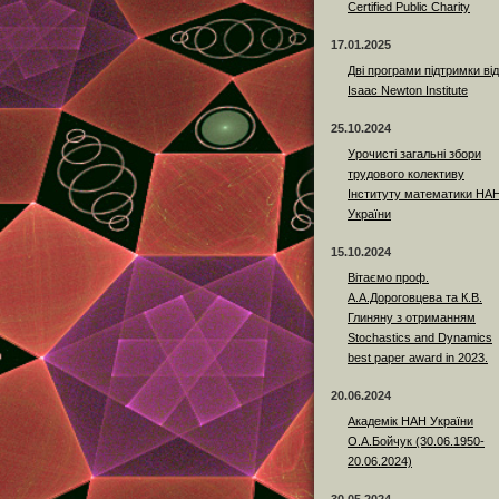
Certified Public Charity
17.01.2025
Дві програми підтримки від
Isaac Newton Institute
25.10.2024
Урочисті загальні збори
трудового колективу
Інституту математики НА
України
15.10.2024
Вітаємо проф.
А.А.Дороговцева та К.В.
Глиняну з отриманням
Stochastics and Dynamics
best paper award in 2023.
20.06.2024
Академік НАН України
О.А.Бойчук (30.06.1950-
20.06.2024)