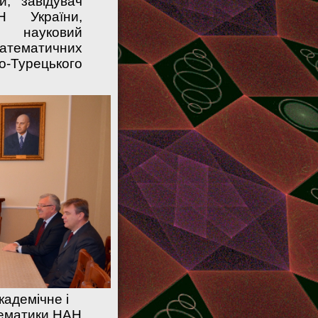
й, завідувач
Н України,
й науковий
математичних
о-Турецького
кадемічне і
тематики НАН