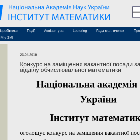
Семінари (архів)
чесні дослідники
Конференції (архів)
оційовані дослідники
Сайт ради
Курси з математики
а
хнічний персонал
івробітники
Події
Аспірантура
Lecturing
Рада мол. вчених
Про
ІМ у ЗМІ
23.04.2019
Конкурс на заміщення вакантної посади з
відділу обчислювальної математики
Національна академія
України
Інститут математи
оголошує конкурс на заміщення вакантної пос