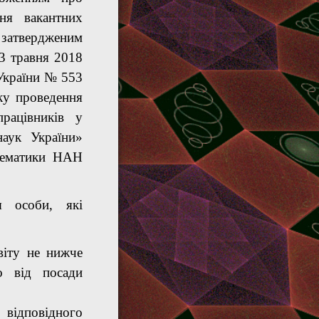
ня вакантних
 затвердженим
3 травня 2018
України № 553
ку проведення
рацівників у
наук України»
тематики НАН
я особи, які
віту не нижче
но від посади
 відповідного