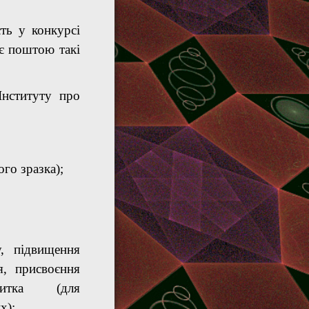
ть у конкурсі
ає поштою такі
Інституту про
го зразка);
у, підвищення
я, присвоєння
витка (для
х);