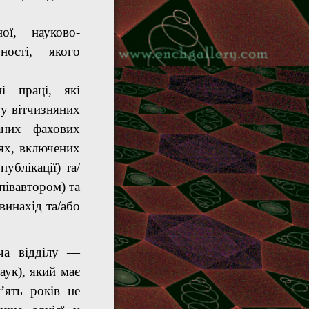
ої, науково-
ьності, якого
ні праці, які
 у вітчизняних
аних фахових
ях, включених
ублікації) та/
півавтором) та
винахід та/або
ача відділу —
аук), який має
’ять років не