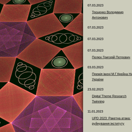
07.03.2023
Троценко Володимир
Антонович
07.03.2023
07.03.2023
07.03.2023
Пелюх Григорій Петрович
03.03.2023
Премія імені М.Г.Крейна 
України
23.02.2023
Digital Theme Research
Twinning
11.01.2023
UPD 2023: Ракетна атака:
руйнування інституту