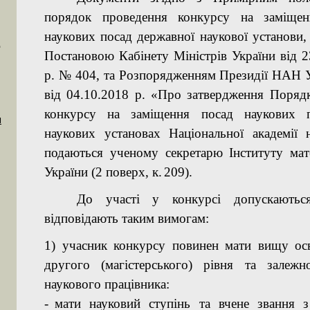
порядок проведення конкурсу на заміщен
наукових посад державної наукової установи,
Постановою Кабінету Міністрів України від 2
р. №
404, та Розпорядженням Президії НАН 
від 04.10.2018 р. «Про затвердження Поряд
конкурсу на заміщення посад наукових п
Н
наукових установах Національної академії 
подаються
ученому секретарю
Інституту ма
України (2 поверх, к.
209).
До участі у конкурсі допускаютьс
відповідають таким вимогам:
1) учасник конкурсу повинен мати вищу ос
другого (магістерського) рівня та залеж
наукового працівника:
-
мати науковий ступінь та вчене звання з