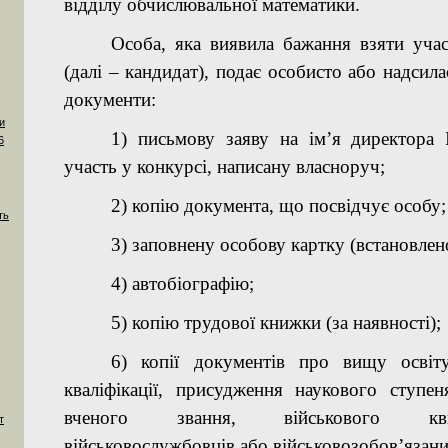
відділу обчислювальної математики.
Особа, яка виявила бажання взяти учас
(далі – кандидат), подає особисто або надсил
документи:
и
1) письмову заяву на ім’я директора 
6
участь у конкурсі, написану власноруч;
2) копію документа, що посвідчує особу;
ть
3) заповнену особову картку (встановлено
4) автобіографію;
5) копію трудової книжки (за наявності);
6) копії документів про вищу освіт
кваліфікації, присудження наукового ступен
вченого звання, військового к
т
військовослужбовців або військовозобов’язани