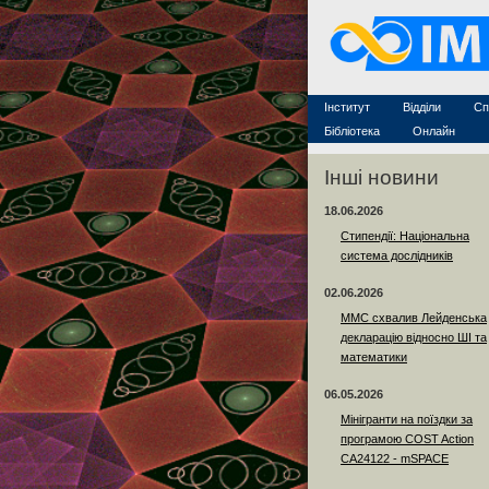
Захист дисертацій
По
Конкурси на посади
Ас
Науково-організаційна робот
Те
MathSciNet
Контакти
Лінки
Інститут
Відділи
Сп
Публікації
Бібліотека
Онлайн
Інші новини
18.06.2026
Стипендії: Національна
система дослідників
02.06.2026
ММС схвалив Лейденська
декларацію відносно ШІ та
математики
06.05.2026
Мінігранти на поїздки за
програмою COST Action
CA24122 - mSPACE