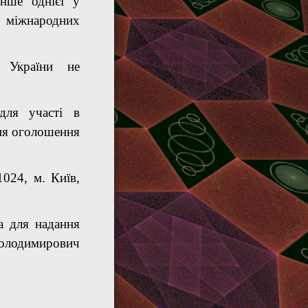
нше однієї у
міжнародних
 України не
для участі в
ння оголошення
024, м. Київ,
а для надання
Володимирович