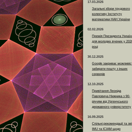
17.03.2026
Загальні збори трудового
колективу Інституту
математики НАН України
02.02.2026
Премія Президента Україн
для молодих вчених у 202
році
30.12.2025
Google закриває можливіс
забирати пошту з інших
серверів
12.10.2025
Привітання Леоніда
Павловича Нижника з 90-
річчям від Ургенчського
державного універститету
16.09.2025
Спільні рекомендації та зві
IMU та ICIAM щодо