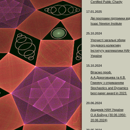
Certified Public Charity
17.01.2025
Дві програми підтримки від
Isaac Newton Institute
25.10.2024
Урочисті загальні збори
трудового колективу
Інституту математики НА
України
15.10.2024
Вітаємо проф.
А.А.Дороговцева та К.В.
Глиняну з отриманням
Stochastics and Dynamics
best paper award in 2023.
20.06.2024
Академік НАН України
О.А.Бойчук (30.06.1950-
20.06.2024)