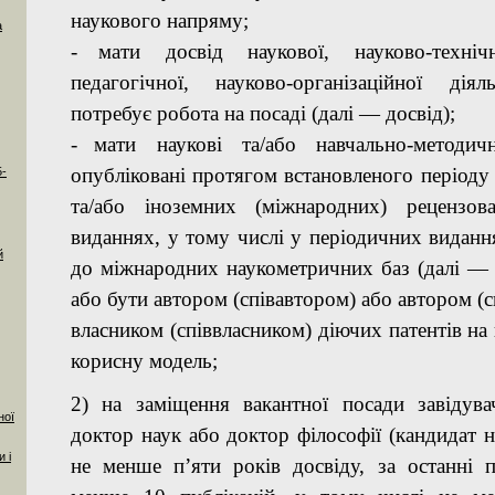
наукового напряму;
а
-
мати досвід наукової, науково-технічн
педагогічної, науково-організаційної діял
потребує робота на посаді (далі — досвід);
-
мати наукові та/або навчально-методич
опубліковані протягом встановленого періоду
5-
та/або іноземних (міжнародних) рецензов
виданнях, у тому числі у періодичних виданн
й
до міжнародних наукометричних баз (далі — п
або бути автором (співавтором) або автором (с
власником (співвласником) діючих патентів на 
корисну модель;
2) на заміщення вакантної посади завідув
ної
доктор наук або доктор філософії (кандидат н
 і
не менше п’яти років досвіду, за останні п