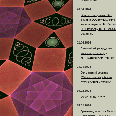
Боголюбова
26.04.2024
Вітаємо академіка НАН
України О.А.Бойчука і член
кореспондентів НАН Украї
О.О.Ванєєву та О.Г.Мазка
обранням
02.04.2024
Загальні збори трудового
колективу Інституту
математики НАН України
23.03.2024
Віртуальний семінар
"Математичні проблеми
статистичної механіки"
15.02.2024
90-річчя Інституту
15.02.2024
Грантова допомога Simons