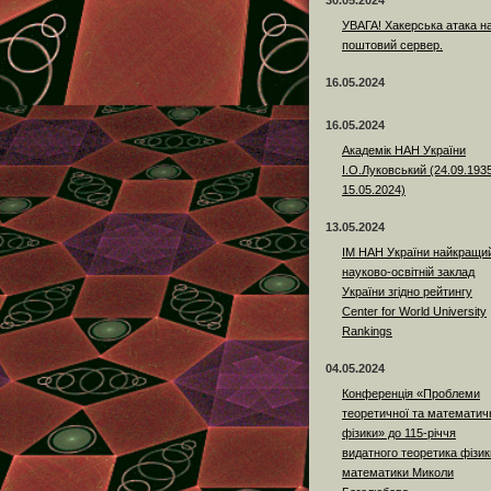
30.05.2024
УВАГА! Хакерська атака н
поштовий сервер.
16.05.2024
16.05.2024
Академік НАН України
І.О.Луковський (24.09.193
15.05.2024)
13.05.2024
ІМ НАН України найкращи
науково-освітній заклад
України згідно рейтингу
Center for World University
Rankings
04.05.2024
Конференція «Проблеми
теоретичної та математич
фізики» до 115-річчя
видатного теоретика фізики
математики Миколи