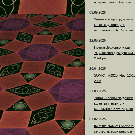
шахрайських публікацій
09.09.2025
Загальні збори трудового
колективу Інституту
математики НАН України
12.05.2025
Премія Верховної Ради
України молодим ученим 
2024 рік
26.04.2025
SOMPATY-2025, May, 12-16
2025
27.03.2025
Загальні збори трудового
колективу Інституту
математики НАН України
07.02.2025
IM of the NAN of Ukraine is
certified as equivalent to a