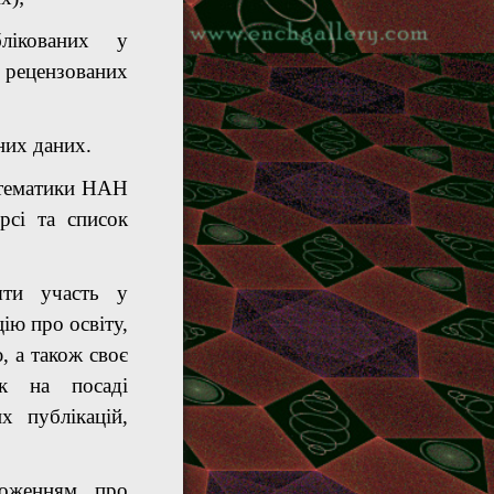
лікованих у
 рецензованих
них даних.
атематики НАН
рсі
та список
яти участь у
ію про освіту,
, а також своє
ок на посаді
их публікацій,
ложенням про