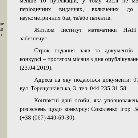
менше 10 публікацій, у тому числі не ме
періодичних виданнях, включених до 
наукометричних баз, та/або патентів.
ів-
Житлом Інститут математики НАН
ни
 з
забезпечує.
Строк подання заяв та документів 
конкурсі – протягом місяця з дня опублікува
(23.04.2019)
.
Адреса на яку подаються документи: 01
вул. Терещенківська, 3, тел. 044-235-31-58.
Контактні дані особи, яка уповноважен
роз'яснень щодо конкурсу: Соколенко Ігор 
(+38 (067) 440-69-30).