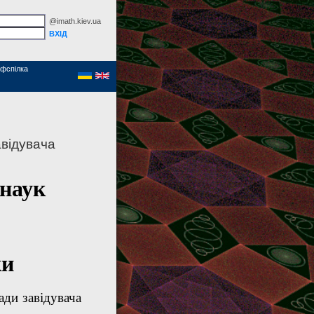
@imath.kiev.ua
фспілка
авідувача
 наук
ки
ади завідувача