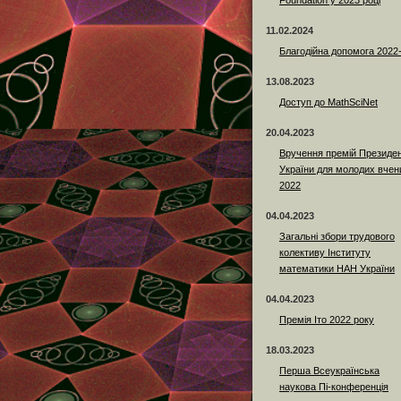
Foundation у 2023 році
11.02.2024
Благодійна допомога 2022
13.08.2023
Доступ до MathSciNet
20.04.2023
Вручення премій Президе
України для молодих вчен
2022
04.04.2023
Загальні збори трудового
колективу Інституту
математики НАН України
04.04.2023
Премія Іто 2022 року
18.03.2023
Перша Всеукраїнська
наукова Пі-конференція