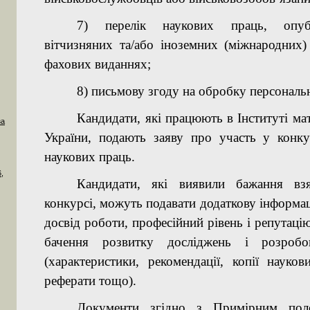
7) перелік наукових праць, опуб
вітчизняних та/або іноземних (міжнародних)
фахових виданнях;
8) письмову згоду на обробку персональ
Кандидати, які працюють в Інституті м
за
України, подають заяву про участь у конку
наукових праць
.
,
Кандидати, які виявили бажання вз
конкурсі, можуть подавати додаткову інформац
досвід роботи, професійний рівень і репутацію
бачення розвитку досліджень і розроб
(характеристики, рекомендації, копії науков
реферати тощо).
Документи
згідно з Примірним по