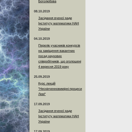
Боголюбова
08.10.2019
Засідання вченої ради
Інституту математики НАН
України
04.10.2019
Перелік учасників конкурсів
на заміщення вакантних
посад наукових
співробітників, що оголошені
4 вересня 2019 року
25.09.2019
Курс лекцій
"Нескінченновимірні процеси
Леві"
17.09.2019
Засідання вченої ради
Інституту математики НАН
України
17.09.2019