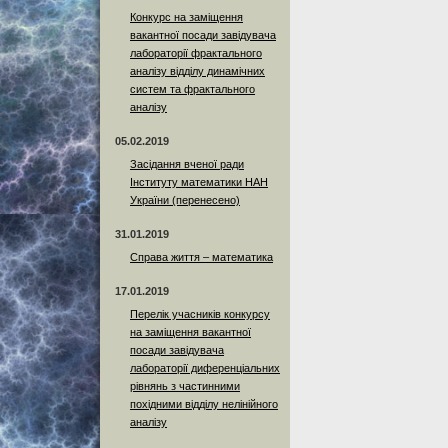
Конкурс на заміщення
вакантної посади завідувача
лабораторії фрактального
аналізу відділу динамічних
систем та фрактального
аналізу
05.02.2019
Засідання вченої ради
Інституту математики НАН
України (перенесено)
31.01.2019
Справа життя – математика
17.01.2019
Перелік учасників конкурсу
на заміщення вакантної
посади завідувача
лабораторії диференціальних
рівнянь з частинними
похідними відділу нелінійного
аналізу