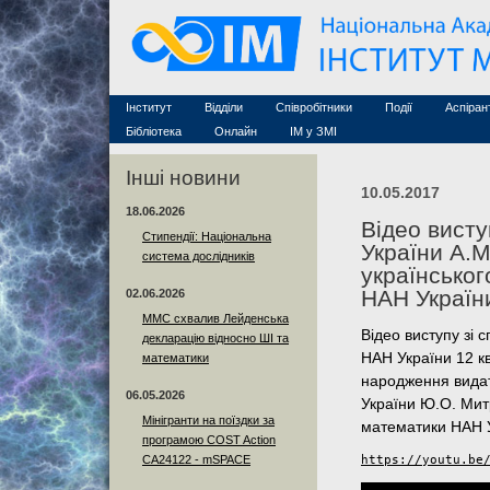
Семінари (архів)
Захист дисертацій
Почесні дослідники
Конференції (архів
Конкурси на посади
Асоційовані дослідники
Курси з математи
Науково-організаційна робота
Технічний персонал
MathSciNet
Контакти
Лінки
Інститут
Відділи
Співробітники
Події
Аспіран
Публікації
Бібліотека
Онлайн
ІМ у ЗМІ
Інші новини
10.05.2017
18.06.2026
Відео висту
Стипендії: Національна
України А.
система дослідників
українськог
НАН Україн
02.06.2026
ММС схвалив Лейденська
Відео виступу зі
декларацію відносно ШІ та
НАН України 12 кв
математики
народження видат
06.05.2026
України Ю.О. Мит
Мінігранти на поїздки за
математики НАН У
програмою COST Action
CA24122 - mSPACE
https://youtu.be