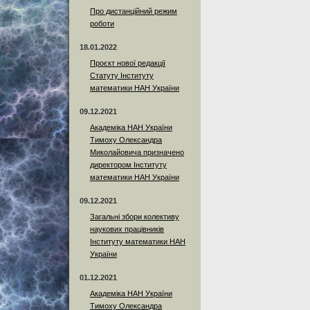
Про дистанційний режим
роботи
18.01.2022
Проєкт нової редакції
Статуту Інституту
математики НАН України
09.12.2021
Академіка НАН України
Тимоху Олександра
Миколайовича призначено
директором Інституту
математики НАН України
09.12.2021
Загальні збори колективу
наукових працівників
Інституту математики НАН
України
01.12.2021
Академіка НАН України
Тимоху Олександра