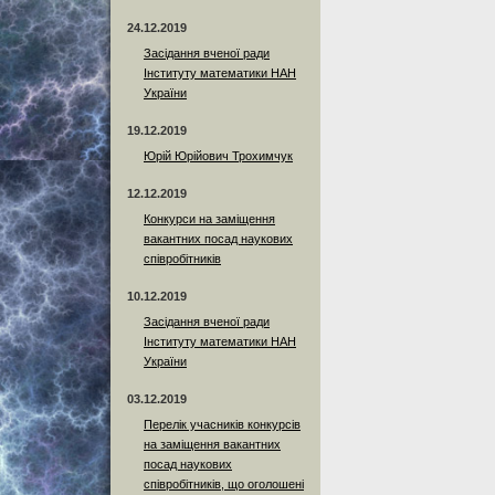
24.12.2019
Засідання вченої ради
Інституту математики НАН
України
19.12.2019
Юрій Юрійович Трохимчук
12.12.2019
Конкурси на заміщення
вакантних посад наукових
співробітників
10.12.2019
Засідання вченої ради
Інституту математики НАН
України
03.12.2019
Перелік учасників конкурсів
на заміщення вакантних
посад наукових
співробітників, що оголошені