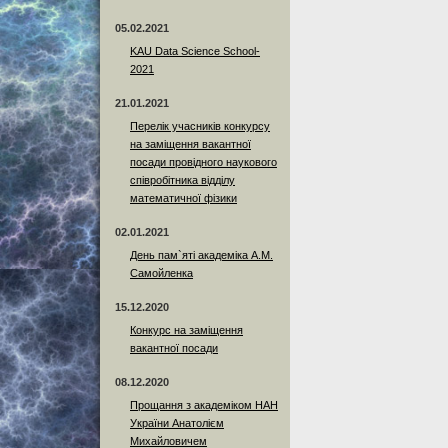
05.02.2021
KAU Data Science School-
2021
21.01.2021
Перелік учасників конкурсу
на заміщення вакантної
посади провідного наукового
співробітника відділу
математичної фізики
02.01.2021
День пам`яті академіка А.М.
Самойленка
15.12.2020
Конкурс на заміщення
вакантної посади
08.12.2020
Прощання з академіком НАН
України Анатолієм
Михайловичем