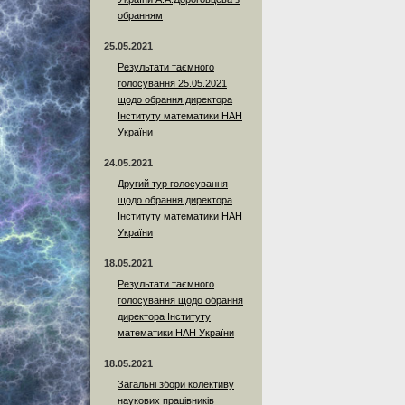
обранням
25.05.2021
Результати таємного
голосування 25.05.2021
щодо обрання директора
Інституту математики НАН
України
24.05.2021
Другий тур голосування
щодо обрання директора
Інституту математики НАН
України
18.05.2021
Результати таємного
голосування щодо обрання
директора Інституту
математики НАН України
18.05.2021
Загальні збори колективу
наукових працівників