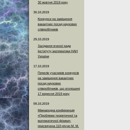
30 жовтня 2019 року
30.10.2019
Конкурси на заміщення
вакантних посад наукових
співробітників
29.10.2019
Засідання вченої ради
Інституту математики НАН
України
17.10.2019
Перелік учасників конкурсів
на заміщення вакантних
посад наукових
співробітників, що оголошені
17 вересня 2019 року
09.10.2019
Міжнародна конференція
«Проблеми теоретичної та
математичної фізики»,
присвячена 110-річчю М. М.