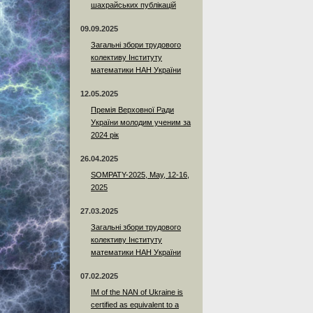
шахрайських публікацій
09.09.2025
Загальні збори трудового
колективу Інституту
математики НАН України
12.05.2025
Премія Верховної Ради
України молодим ученим за
2024 рік
26.04.2025
SOMPATY-2025, May, 12-16,
2025
27.03.2025
Загальні збори трудового
колективу Інституту
математики НАН України
07.02.2025
IM of the NAN of Ukraine is
certified as equivalent to a