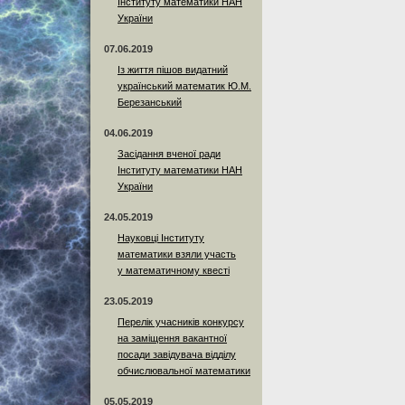
Інституту математики НАН
України
07.06.2019
Із життя пішов видатний
український математик Ю.М.
Березанський
04.06.2019
Засідання вченої ради
Інституту математики НАН
України
24.05.2019
Науковці Інституту
математики взяли участь
у математичному квесті
23.05.2019
Перелік учасників конкурсу
на заміщення вакантної
посади завідувача відділу
обчислювальної математики
05.05.2019