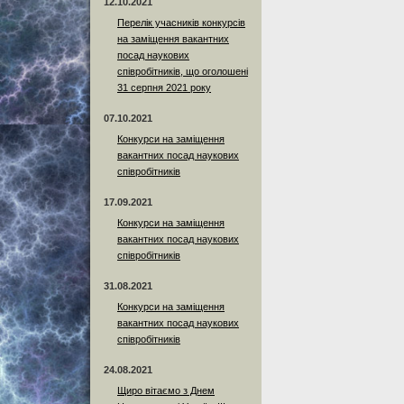
12.10.2021
Перелік учасників конкурсів
на заміщення вакантних
посад наукових
співробітників, що оголошені
31 серпня 2021 року
07.10.2021
Конкурси на заміщення
вакантних посад наукових
співробітників
17.09.2021
Конкурси на заміщення
вакантних посад наукових
співробітників
31.08.2021
Конкурси на заміщення
вакантних посад наукових
співробітників
24.08.2021
Щиро вітаємо з Днем