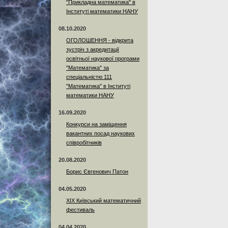
"Прикладна математика" в
Інституті математики НАНУ
08.10.2020
ОГОЛОШЕННЯ - відкрита
зустріч з акредитації
освітньої наукової програми
"Математика" за
спеціальністю 111
"Математика" в Інституті
математики НАНУ
16.09.2020
Конкурси на заміщення
вакантних посад наукових
співробітників
20.08.2020
Борис Євгенович Патон
04.05.2020
XIX Київський математичний
фестиваль
04.04.2020