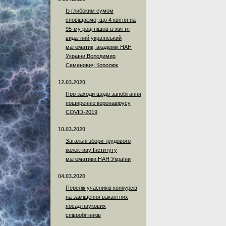
Із глибоким сумом
сповіщаємо, що 4 квітня на
95-му році пішов із життя
видатний український
математик, академік НАН
України Володимир
Семенович Королюк
12.03.2020
Про заходи щодо запобігання
поширенню коронавірусу
COVID-2019
10.03.2020
Загальні збори трудового
колективу Інституту
математики НАН України
04.03.2020
Перелік учасників конкурсів
на заміщення вакантних
посад наукових
співробітників