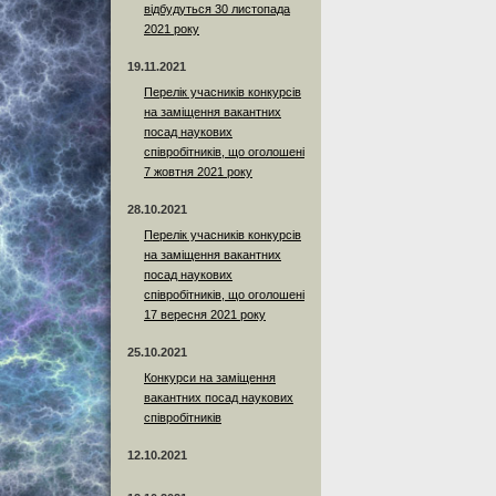
відбудуться 30 листопада
2021 року
19.11.2021
Перелік учасників конкурсів
на заміщення вакантних
посад наукових
співробітників, що оголошені
7 жовтня 2021 року
28.10.2021
Перелік учасників конкурсів
на заміщення вакантних
посад наукових
співробітників, що оголошені
17 вересня 2021 року
25.10.2021
Конкурси на заміщення
вакантних посад наукових
співробітників
12.10.2021