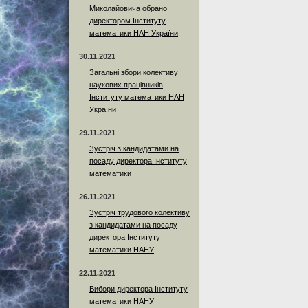
Миколайовича обрано
директором Інституту
математики НАН України
30.11.2021
Загальні збори колективу
наукових працівників
Інституту математики НАН
України
29.11.2021
Зустріч з кандидатами на
посаду директора Інституту
математики
26.11.2021
Зустріч трудового колективу
з кандидатами на посаду
директора Інституту
математики НАНУ
22.11.2021
Вибори директора Інституту
математики НАНУ