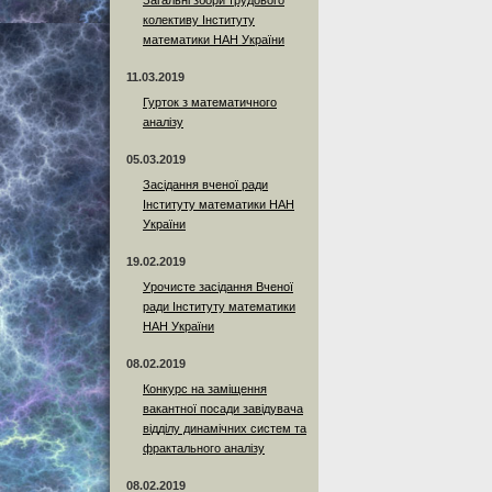
Загальні збори трудового
колективу Інституту
математики НАН України
11.03.2019
Гурток з математичного
аналізу
05.03.2019
Засідання вченої ради
Інституту математики НАН
України
19.02.2019
Урочисте засідання Вченої
ради Інституту математики
НАН України
08.02.2019
Конкурс на заміщення
вакантної посади завідувача
відділу динамічних систем та
фрактального аналізу
08.02.2019