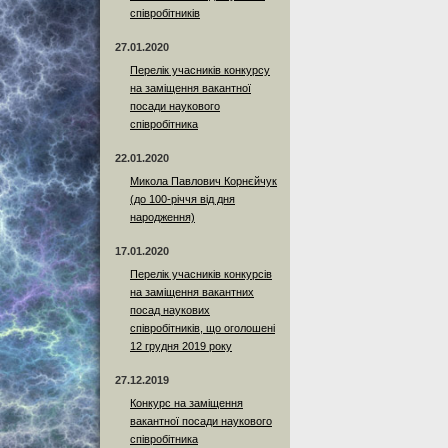
співробітників
27.01.2020
Перелік учасників конкурсу
на заміщення вакантної
посади наукового
співробітника
22.01.2020
Микола Павлович Корнєйчук
(до 100-річчя від дня
народження)
17.01.2020
Перелік учасників конкурсів
на заміщення вакантних
посад наукових
співробітників, що оголошені
12 грудня 2019 року
27.12.2019
Конкурс на заміщення
вакантної посади наукового
співробітника