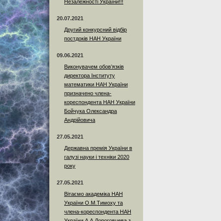
Незалежності України!!!
20.07.2021
Другий конкурсний відбір
постдоків НАН України
09.06.2021
Виконувачем обов’язків
директора Інституту
математики НАН України
призначено члена-
кореспондента НАН України
Бойчука Олександра
Андрійовича
27.05.2021
Державна премія України в
галузі науки і техніки 2020
року
27.05.2021
Вітаємо академіка НАН
України О.М.Тимоху та
члена-кореспондента НАН
України А.А.Дороговцева з