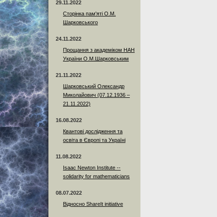
29.11.2022
Сторінка пам'яті О.М.
Шарковського
24.11.2022
Прощання з академіком НАН
України О.М.Шарковським
21.11.2022
Шарковський Олександр
Миколайович (07.12.1936 –
21.11.2022)
16.08.2022
Квантові дослідження та
освіта в Європі та Україні
11.08.2022
Isaac Newton Institute --
solidarity for mathematicians
08.07.2022
Відносно ShareIt initiative