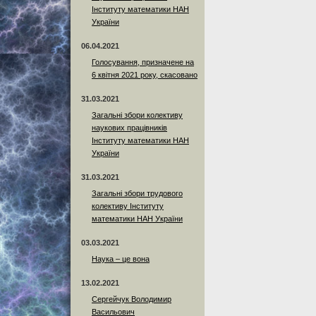
Інституту математики НАН
України
06.04.2021
Голосування, призначене на
6 квітня 2021 року, скасовано
31.03.2021
Загальні збори колективу
наукових працівників
Інституту математики НАН
України
31.03.2021
Загальні збори трудового
колективу Інституту
математики НАН України
03.03.2021
Наука – це вона
13.02.2021
Сергейчук Володимир
Васильович