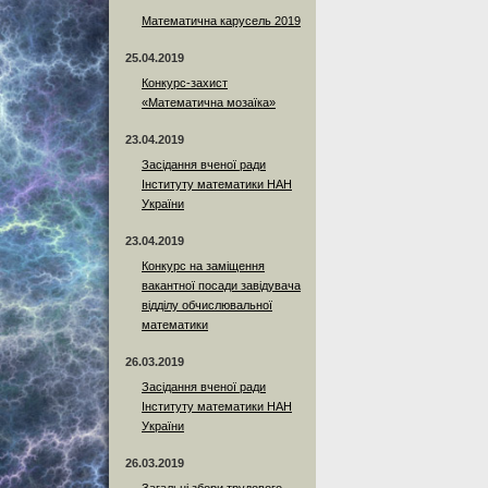
Математична карусель 2019
25.04.2019
Конкурс-захист
«Математична мозаїка»
23.04.2019
Засідання вченої ради
Інституту математики НАН
України
23.04.2019
Конкурс на заміщення
вакантної посади завідувача
відділу обчислювальної
математики
26.03.2019
Засідання вченої ради
Інституту математики НАН
України
26.03.2019