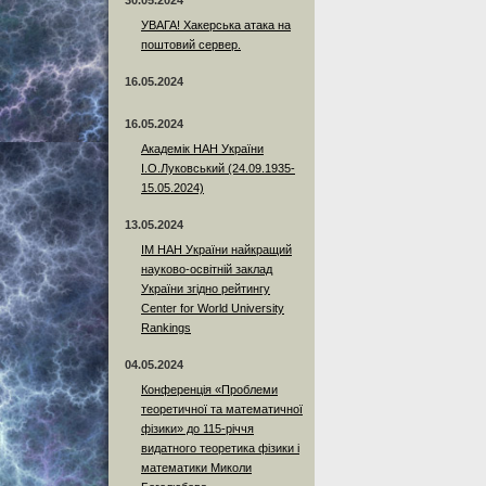
30.05.2024
УВАГА! Хакерська атака на
поштовий сервер.
16.05.2024
16.05.2024
Академік НАН України
І.О.Луковський (24.09.1935-
15.05.2024)
13.05.2024
ІМ НАН України найкращий
науково-освітній заклад
України згідно рейтингу
Center for World University
Rankings
04.05.2024
Конференція «Проблеми
теоретичної та математичної
фізики» до 115-річчя
видатного теоретика фізики і
математики Миколи