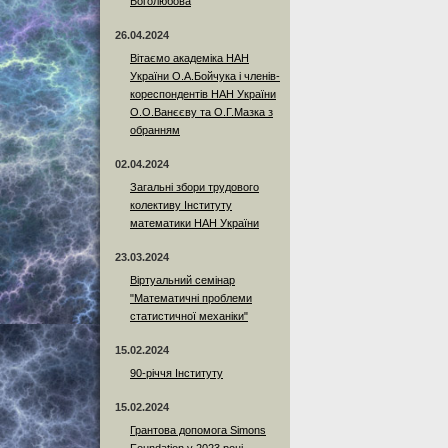
Боголюбова
26.04.2024
Вітаємо академіка НАН
України О.А.Бойчука і членів-
кореспондентів НАН України
О.О.Ванєєву та О.Г.Мазка з
обранням
02.04.2024
Загальні збори трудового
колективу Інституту
математики НАН України
23.03.2024
Віртуальний семінар
"Математичні проблеми
статистичної механіки"
15.02.2024
90-річчя Інституту
15.02.2024
Грантова допомога Simons