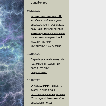
Самойленком
04.12.2020
Інститут математики НАН
України з глибоким сумом
сповіщає, що 4 грудня 2020
року на 83-му році пішов із
життя видатний український
математик, академік НАН
України Анатолій
Михайлович Самойленко
19.10.2020
Перелік учасників конкурсів
на заміщення вакантних
посад наукових
співробітників
16.10.2020
ОГОЛОШЕННЯ - відкрита
зустріч з акредитації
освітньої наукової програми
"Прикладна Математика" за
спеціальністю 113