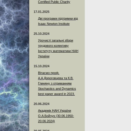
Certified Public Charity
17.01.2025
Дві програми підтримки від
Isaac Newton Institute
25.10.2024
Урочисті загальні збори
трудового колективу
Інституту математики НАН
України
15.10.2024
Вітаємо проф.
А.А.Дороговцева та К.В.
Глиняну з отриманням
Stochastics and Dynamics
best paper award in 2023.
20.06.2024
Академік НАН України
О.А.Бойчук (30.06.1950-
20.06.2024)