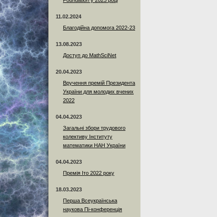
Foundation у 2023 році
11.02.2024
Благодійна допомога 2022-23
13.08.2023
Доступ до MathSciNet
20.04.2023
Вручення премій Президента
України для молодих вчених
2022
04.04.2023
Загальні збори трудового
колективу Інституту
математики НАН України
04.04.2023
Премія Іто 2022 року
18.03.2023
Перша Всеукраїнська
наукова Пі-конференція