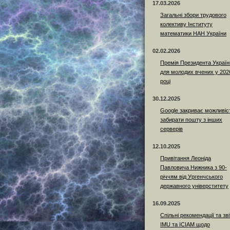
17.03.2026
Загальні збори трудового
колективу Інституту
математики НАН України
02.02.2026
Премія Президента Україн
для молодих вчених у 202
році
30.12.2025
Google закриває можливіс
забирати пошту з інших
серверів
12.10.2025
Привітання Леоніда
Павловича Нижника з 90-
річчям від Ургенчського
державного універститету
16.09.2025
Спільні рекомендації та зві
IMU та ICIAM щодо