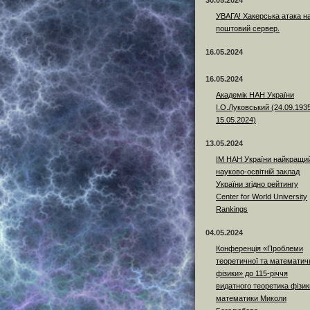
30.05.2024
УВАГА! Хакерська атака н
поштовий сервер.
16.05.2024
16.05.2024
Академік НАН України
І.О.Луковський (24.09.193
15.05.2024)
13.05.2024
ІМ НАН України найкращи
науково-освітній заклад
України згідно рейтингу
Center for World University
Rankings
04.05.2024
Конференція «Проблеми
теоретичної та математич
фізики» до 115-річчя
видатного теоретика фізики
математики Миколи