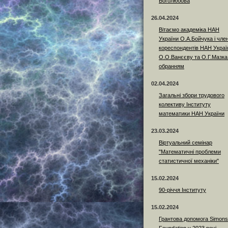
Боголюбова
26.04.2024
Вітаємо академіка НАН
України О.А.Бойчука і член
кореспондентів НАН Украї
О.О.Ванєєву та О.Г.Мазка
обранням
02.04.2024
Загальні збори трудового
колективу Інституту
математики НАН України
23.03.2024
Віртуальний семінар
"Математичні проблеми
статистичної механіки"
15.02.2024
90-річчя Інституту
15.02.2024
Грантова допомога Simons