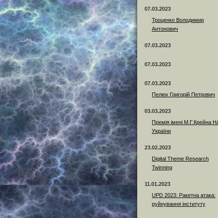
07.03.2023
Троценко Володимир
Антонович
07.03.2023
07.03.2023
07.03.2023
Пелюх Григорій Петрович
03.03.2023
Премія імені М.Г.Крейна 
України
23.02.2023
Digital Theme Research
Twinning
11.01.2023
UPD 2023: Ракетна атака:
руйнування інституту