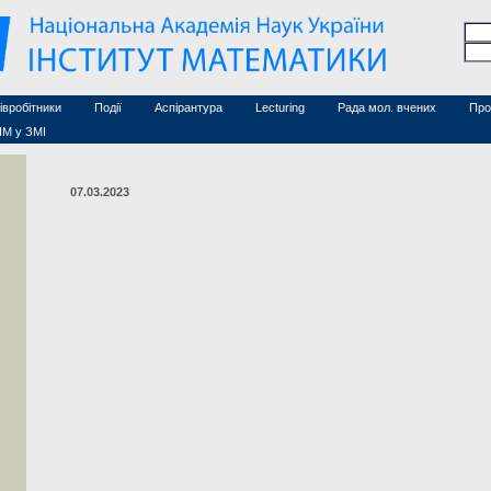
Семінари (архів)
чесні дослідники
Конференції (архів)
оційовані дослідники
Сайт ради
Курси з математики
а
хнічний персонал
івробітники
Події
Аспірантура
Lecturing
Рада мол. вчених
Про
ІМ у ЗМІ
07.03.2023