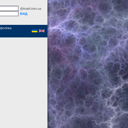
@imath.kiev.ua
фспілка