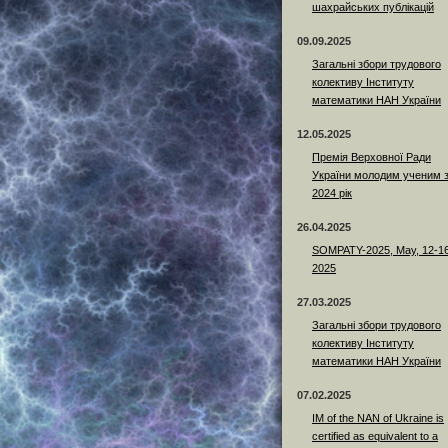
шахрайських публікацій
09.09.2025
Загальні збори трудового
колективу Інституту
математики НАН України
12.05.2025
Премія Верховної Ради
України молодим ученим 
2024 рік
26.04.2025
SOMPATY-2025, May, 12-16
2025
27.03.2025
Загальні збори трудового
колективу Інституту
математики НАН України
07.02.2025
IM of the NAN of Ukraine is
certified as equivalent to a