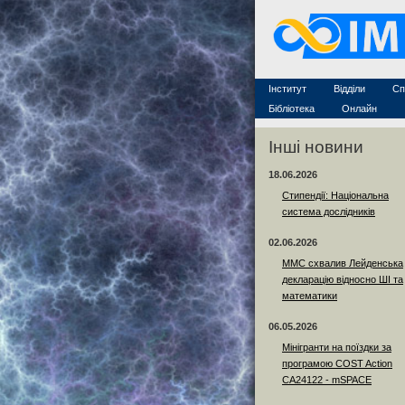
Захист дисертацій
По
Конкурси на посади
Ас
Науково-організаційна робот
Те
MathSciNet
Контакти
Лінки
Інститут
Відділи
Сп
Публікації
Бібліотека
Онлайн
Інші новини
18.06.2026
Стипендії: Національна
система дослідників
02.06.2026
ММС схвалив Лейденська
декларацію відносно ШІ та
математики
06.05.2026
Мінігранти на поїздки за
програмою COST Action
CA24122 - mSPACE