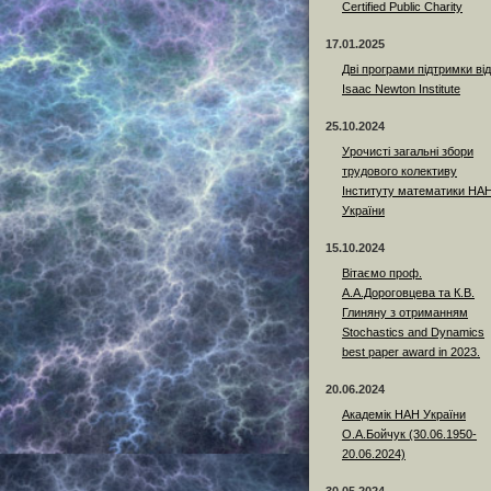
Certified Public Charity
17.01.2025
Дві програми підтримки від
Isaac Newton Institute
25.10.2024
Урочисті загальні збори
трудового колективу
Інституту математики НА
України
15.10.2024
Вітаємо проф.
А.А.Дороговцева та К.В.
Глиняну з отриманням
Stochastics and Dynamics
best paper award in 2023.
20.06.2024
Академік НАН України
О.А.Бойчук (30.06.1950-
20.06.2024)