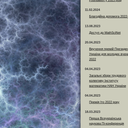
Foundation у 2023 році
11.02.2024
Благодійна допомога 2022
13.08.2023
Доступ до MathSciNet
20.04.2023
Вручення премій Президе
України для молодих вчен
2022
04.04.2023
Загальні збори трудового
колективу Інституту
математики НАН України
04.04.2023
Премія Іто 2022 року
18.03.2023
Перша Всеукраїнська
наукова Пі-конференція