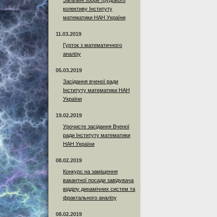
Загальні збори трудового
колективу Інституту
математики НАН України
11.03.2019
Гурток з математичного
аналізу
05.03.2019
Засідання вченої ради
Інституту математики НАН
України
19.02.2019
Урочисте засідання Вченої
ради Інституту математики
НАН України
08.02.2019
Конкурс на заміщення
вакантної посади завідувача
відділу динамічних систем та
фрактального аналізу
08.02.2019