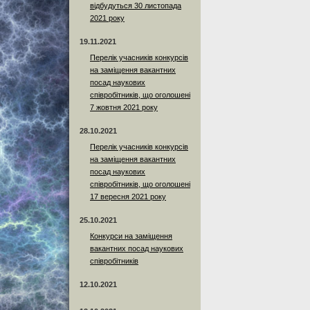
відбудуться 30 листопада
2021 року
19.11.2021
Перелік учасників конкурсів
на заміщення вакантних
посад наукових
співробітників, що оголошені
7 жовтня 2021 року
28.10.2021
Перелік учасників конкурсів
на заміщення вакантних
посад наукових
співробітників, що оголошені
17 вересня 2021 року
25.10.2021
Конкурси на заміщення
вакантних посад наукових
співробітників
12.10.2021