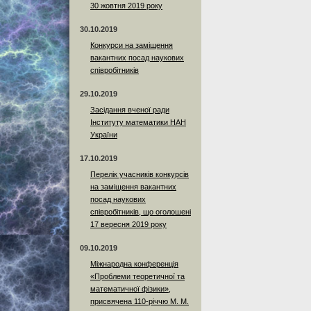
30 жовтня 2019 року
30.10.2019
Конкурси на заміщення
вакантних посад наукових
співробітників
29.10.2019
Засідання вченої ради
Інституту математики НАН
України
17.10.2019
Перелік учасників конкурсів
на заміщення вакантних
посад наукових
співробітників, що оголошені
17 вересня 2019 року
09.10.2019
Міжнародна конференція
«Проблеми теоретичної та
математичної фізики»,
присвячена 110-річчю М. М.