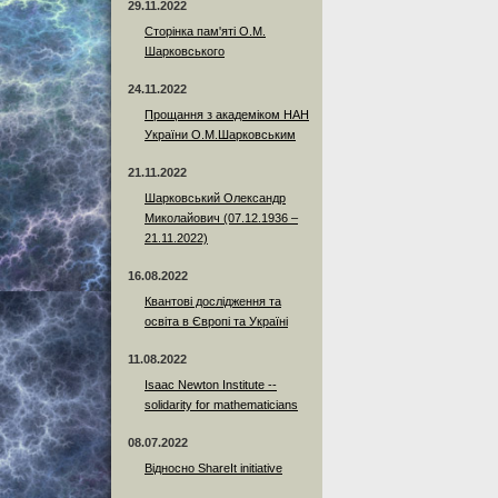
29.11.2022
Сторінка пам'яті О.М.
Шарковського
24.11.2022
Прощання з академіком НАН
України О.М.Шарковським
21.11.2022
Шарковський Олександр
Миколайович (07.12.1936 –
21.11.2022)
16.08.2022
Квантові дослідження та
освіта в Європі та Україні
11.08.2022
Isaac Newton Institute --
solidarity for mathematicians
08.07.2022
Відносно ShareIt initiative