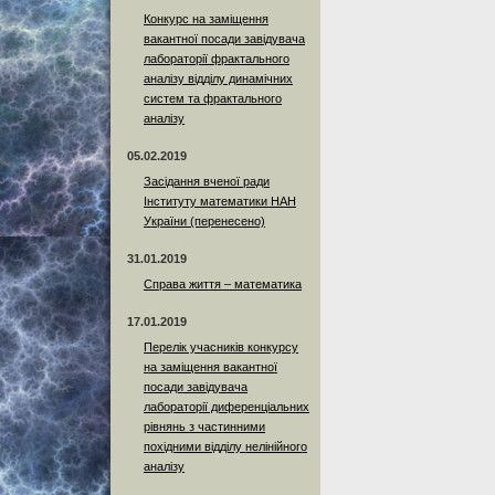
Конкурс на заміщення
вакантної посади завідувача
лабораторії фрактального
аналізу відділу динамічних
систем та фрактального
аналізу
05.02.2019
Засідання вченої ради
Інституту математики НАН
України (перенесено)
31.01.2019
Справа життя – математика
17.01.2019
Перелік учасників конкурсу
на заміщення вакантної
посади завідувача
лабораторії диференціальних
рівнянь з частинними
похідними відділу нелінійного
аналізу