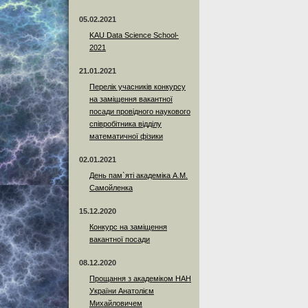
05.02.2021
KAU Data Science School-
2021
21.01.2021
Перелік учасників конкурсу
на заміщення вакантної
посади провідного наукового
співробітника відділу
математичної фізики
02.01.2021
День пам`яті академіка А.М.
Самойленка
15.12.2020
Конкурс на заміщення
вакантної посади
08.12.2020
Прощання з академіком НАН
України Анатолієм
Михайловичем