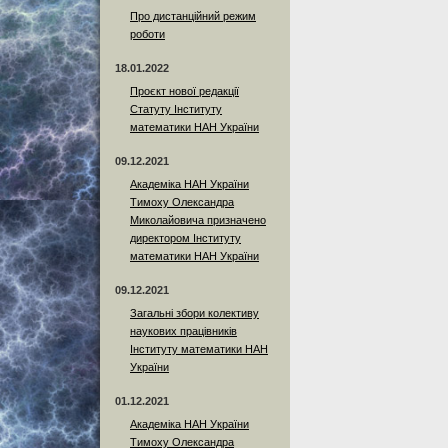
Про дистанційний режим
роботи
18.01.2022
Проєкт нової редакції
Статуту Інституту
математики НАН України
09.12.2021
Академіка НАН України
Тимоху Олександра
Миколайовича призначено
директором Інституту
математики НАН України
09.12.2021
Загальні збори колективу
наукових працівників
Інституту математики НАН
України
01.12.2021
Академіка НАН України
Тимоху Олександра