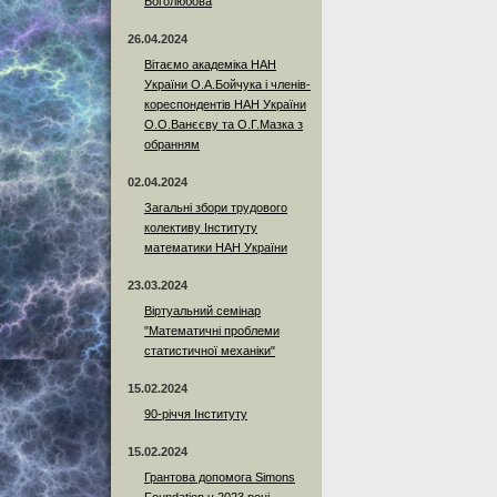
Боголюбова
26.04.2024
Вітаємо академіка НАН
України О.А.Бойчука і членів-
кореспондентів НАН України
О.О.Ванєєву та О.Г.Мазка з
обранням
02.04.2024
Загальні збори трудового
колективу Інституту
математики НАН України
23.03.2024
Віртуальний семінар
"Математичні проблеми
статистичної механіки"
15.02.2024
90-річчя Інституту
15.02.2024
Грантова допомога Simons