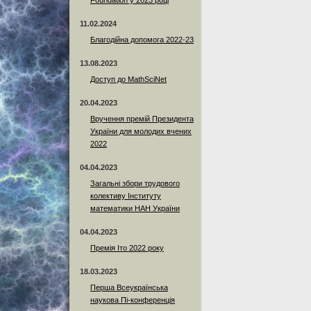
Foundation у 2023 році
11.02.2024
Благодійна допомога 2022-23
13.08.2023
Доступ до MathSciNet
20.04.2023
Вручення премій Президента
України для молодих вчених
2022
04.04.2023
Загальні збори трудового
колективу Інституту
математики НАН України
04.04.2023
Премія Іто 2022 року
18.03.2023
Перша Всеукраїнська
наукова Пі-конференція