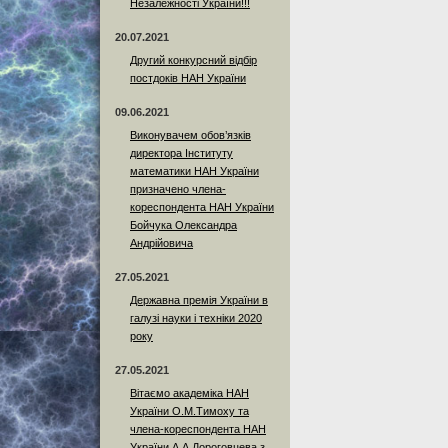
Незалежності України!!!
20.07.2021
Другий конкурсний відбір
постдоків НАН України
09.06.2021
Виконувачем обов’язків
директора Інституту
математики НАН України
призначено члена-
кореспондента НАН України
Бойчука Олександра
Андрійовича
27.05.2021
Державна премія України в
галузі науки і техніки 2020
року
27.05.2021
Вітаємо академіка НАН
України О.М.Тимоху та
члена-кореспондента НАН
України А.А.Дороговцева з