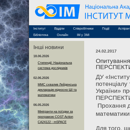
Семінари (архів)
Захист дисертацій
Почесні дослідники
Конференції (архів
Конкурси на посади
Асоційовані дослідники
Курси з математи
Науково-організаційна робота
Технічний персонал
MathSciNet
Контакти
Лінки
Інститут
Відділи
Співробітники
Події
Аспіран
Публікації
Бібліотека
Онлайн
ІМ у ЗМІ
Інші новини
24.02.2017
18.06.2026
Опитування
Стипендії: Національна
ПЕРСПЕКТИ
система дослідників
ДУ «Інститу
02.06.2026
потенціалу 
ММС схвалив Лейденська
України» п
декларацію відносно ШІ та
математики
ПЕРСПЕКТИ
Прохання до
06.05.2026
Мінігранти на поїздки за
математики
програмою COST Action
CA24122 - mSPACE
Для того, щ