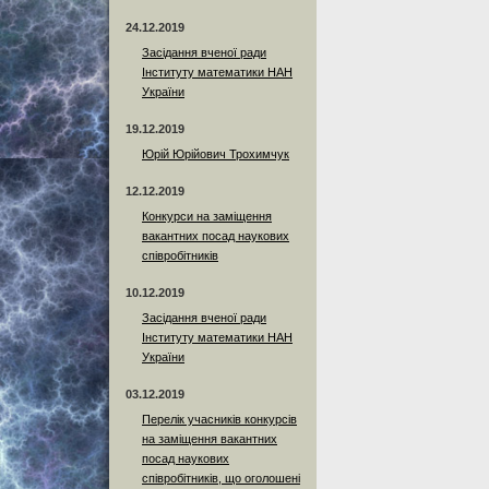
24.12.2019
Засідання вченої ради
Інституту математики НАН
України
19.12.2019
Юрій Юрійович Трохимчук
12.12.2019
Конкурси на заміщення
вакантних посад наукових
співробітників
10.12.2019
Засідання вченої ради
Інституту математики НАН
України
03.12.2019
Перелік учасників конкурсів
на заміщення вакантних
посад наукових
співробітників, що оголошені