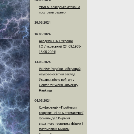
30.05.2024
УВАГА! Хакерська атака на
поштовий сервер.
16.05.2024
16.05.2024
Академік НАН України
І.О.Луковський (24.09.1935-
15.05.2024)
13.05.2024
ІМ НАН України найкращий
науково-освітній заклад
України згідно рейтингу
Center for World University
Rankings
04.05.2024
Конференція «Проблеми
теоретичної та математичної
фізики» до 115-річчя
видатного теоретика фізики і
математики Миколи