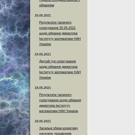
обранням
25.05.2021
Результати таємного
голосування 25.05.2021
щодо обрання директора
Інституту математики НАН
України
24.05.2021
Другий тур голосування
щодо обрання директора
Інституту математики НАН
України
18.05.2021
Результати таємного
голосування щодо обрання
директора Інституту
математики НАН України
18.05.2021
Загальні збори колективу
наукових працівників