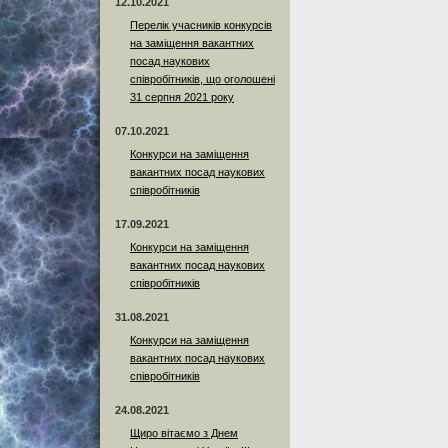
12.10.2021
Перелік учасників конкурсів
на заміщення вакантних
посад наукових
співробітників, що оголошені
31 серпня 2021 року
07.10.2021
Конкурси на заміщення
вакантних посад наукових
співробітників
17.09.2021
Конкурси на заміщення
вакантних посад наукових
співробітників
31.08.2021
Конкурси на заміщення
вакантних посад наукових
співробітників
24.08.2021
Щиро вітаємо з Днем