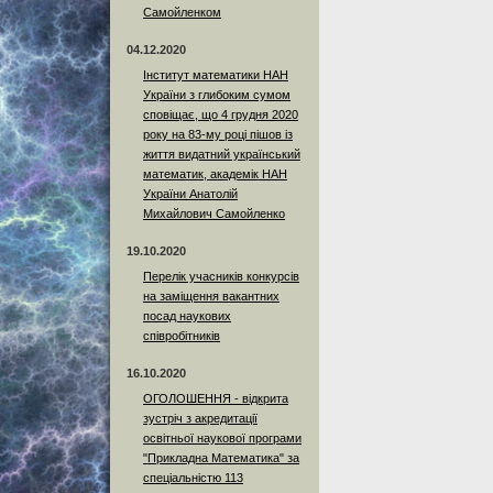
Самойленком
04.12.2020
Інститут математики НАН
України з глибоким сумом
сповіщає, що 4 грудня 2020
року на 83-му році пішов із
життя видатний український
математик, академік НАН
України Анатолій
Михайлович Самойленко
19.10.2020
Перелік учасників конкурсів
на заміщення вакантних
посад наукових
співробітників
16.10.2020
ОГОЛОШЕННЯ - відкрита
зустріч з акредитації
освітньої наукової програми
"Прикладна Математика" за
спеціальністю 113