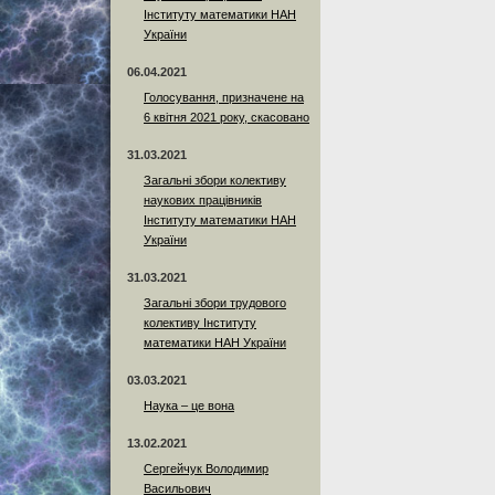
Інституту математики НАН
України
06.04.2021
Голосування, призначене на
6 квітня 2021 року, скасовано
31.03.2021
Загальні збори колективу
наукових працівників
Інституту математики НАН
України
31.03.2021
Загальні збори трудового
колективу Інституту
математики НАН України
03.03.2021
Наука – це вона
13.02.2021
Сергейчук Володимир
Васильович