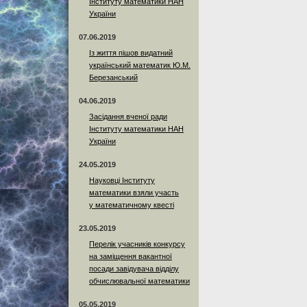
Інституту математики НАН
України
07.06.2019
Із життя пішов видатний
український математик Ю.М.
Березанський
04.06.2019
Засідання вченої ради
Інституту математики НАН
України
24.05.2019
Науковці Інституту
математики взяли участь
у математичному квесті
23.05.2019
Перелік учасників конкурсу
на заміщення вакантної
посади завідувача відділу
обчислювальної математики
05.05.2019