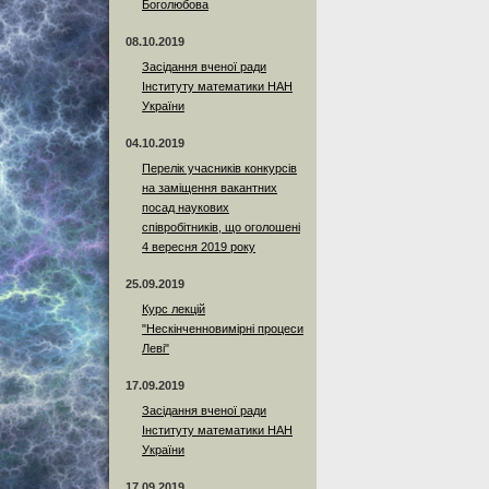
Боголюбова
08.10.2019
Засідання вченої ради
Інституту математики НАН
України
04.10.2019
Перелік учасників конкурсів
на заміщення вакантних
посад наукових
співробітників, що оголошені
4 вересня 2019 року
25.09.2019
Курс лекцій
"Нескінченновимірні процеси
Леві"
17.09.2019
Засідання вченої ради
Інституту математики НАН
України
17.09.2019