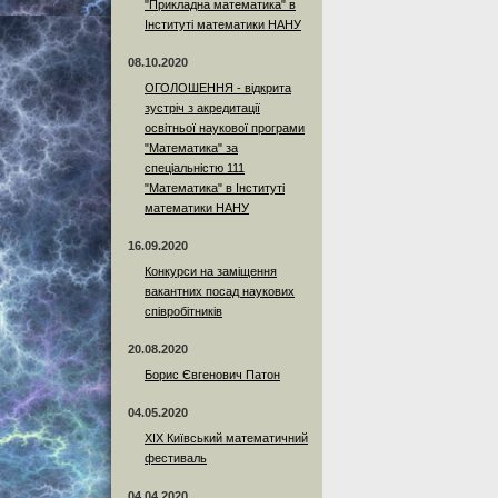
"Прикладна математика" в
Інституті математики НАНУ
08.10.2020
ОГОЛОШЕННЯ - відкрита
зустріч з акредитації
освітньої наукової програми
"Математика" за
спеціальністю 111
"Математика" в Інституті
математики НАНУ
16.09.2020
Конкурси на заміщення
вакантних посад наукових
співробітників
20.08.2020
Борис Євгенович Патон
04.05.2020
XIX Київський математичний
фестиваль
04.04.2020