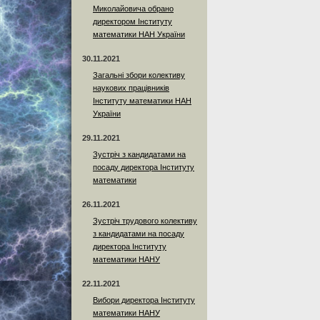
Миколайовича обрано
директором Інституту
математики НАН України
30.11.2021
Загальні збори колективу
наукових працівників
Інституту математики НАН
України
29.11.2021
Зустріч з кандидатами на
посаду директора Інституту
математики
26.11.2021
Зустріч трудового колективу
з кандидатами на посаду
директора Інституту
математики НАНУ
22.11.2021
Вибори директора Інституту
математики НАНУ