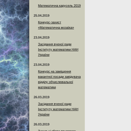
Математична карусель 2019
25.04.2019
Конкурс-захист
«Математична мозаїка»
23.04.2019
Засідання вченої ради
Інституту математики НАН
України
23.04.2019
Конкурс на заміщення
вакантної посади завідувача
відділу обчислювальної
математики
26.03.2019
Засідання вченої ради
Інституту математики НАН
України
26.03.2019