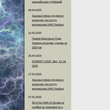
шахрайських публікацій
09.09.2025
Загальні збори трудового
колективу Інституту
математики НАН України
12.05.2025
Премія Верховної Ради
України молодим ученим за
2024 рік
26.04.2025
SOMPATY-2025, May, 12-16,
2025
27.03.2025
Загальні збори трудового
колективу Інституту
математики НАН України
07.02.2025
IM of the NAN of Ukraine is
certified as equivalent to a