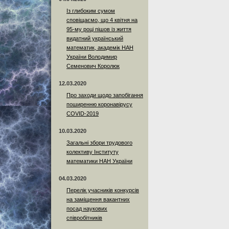
Із глибоким сумом
сповіщаємо, що 4 квітня на
95-му році пішов із життя
видатний український
математик, академік НАН
України Володимир
Семенович Королюк
12.03.2020
Про заходи щодо запобігання
поширенню коронавірусу
COVID-2019
10.03.2020
Загальні збори трудового
колективу Інституту
математики НАН України
04.03.2020
Перелік учасників конкурсів
на заміщення вакантних
посад наукових
співробітників