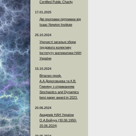
Certified Public Charity
17.01.2025
Дві програми підтримки від
Isaac Newton Institute
25.10.2024
Урочисті загальні збори
трудового колективу
Інституту математики НАН
України
15.10.2024
Вітаємо проф.
А.А.Дороговцева та К.В.
Глиняну з отриманням
Stochastics and Dynamics
best paper award in 2023.
20.06.2024
Академік НАН України
О.А.Бойчук (30.06.1950-
20.06.2024)