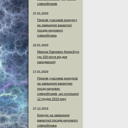
співробітників
27.01.2020
Перелік учасників конкурсу
на заміщення вакантної
посади наукового
співробітника
22.01.2020
Микола Павлович Корнєйчук
(до 100-річчя від дня
народження)
17.01.2020
Перелік учасників конкурсів
на заміщення вакантних
посад наукових
співробітників, що оголошені
12 грудня 2019 року
27.12.2019
Конкурс на заміщення
вакантної посади наукового
співробітника