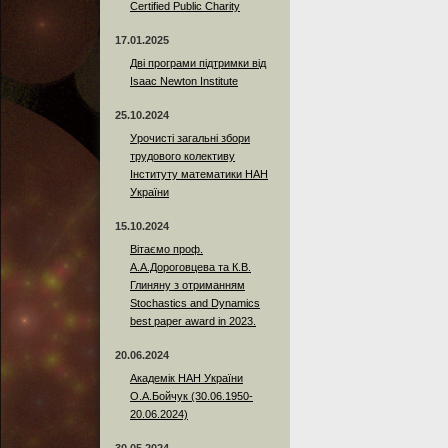
Certified Public Charity
17.01.2025
Дві програми підтримки від
Isaac Newton Institute
25.10.2024
Урочисті загальні збори
трудового колективу
Інституту математики НАН
України
15.10.2024
Вітаємо проф.
А.А.Дороговцева та К.В.
Глиняну з отриманням
Stochastics and Dynamics
best paper award in 2023.
20.06.2024
Академік НАН України
О.А.Бойчук (30.06.1950-
20.06.2024)