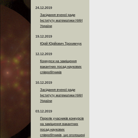
24.12.2019
Засідання вченої ради
Інституту математики НАН
України
19.12.2019
Юрій Юрійович Трохимчук
12.12.2019
Конкурси на заміщення
вакантних посад наукових
співробітників
10.12.2019
Засідання вченої ради
Інституту математики НАН
України
03.12.2019
Перелік учасників конкурсів
на заміщення вакантних
посад наукових
співробітників, що оголошені