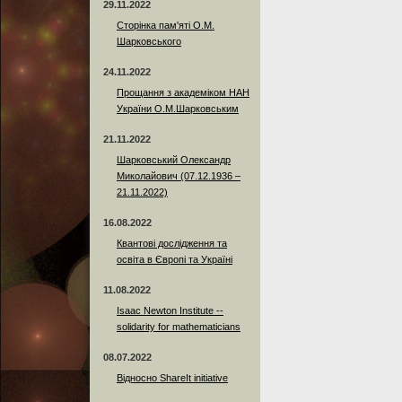
29.11.2022
Сторінка пам'яті О.М.
Шарковського
24.11.2022
Прощання з академіком НАН
України О.М.Шарковським
21.11.2022
Шарковський Олександр
Миколайович (07.12.1936 –
21.11.2022)
16.08.2022
Квантові дослідження та
освіта в Європі та Україні
11.08.2022
Isaac Newton Institute --
solidarity for mathematicians
08.07.2022
Відносно ShareIt initiative