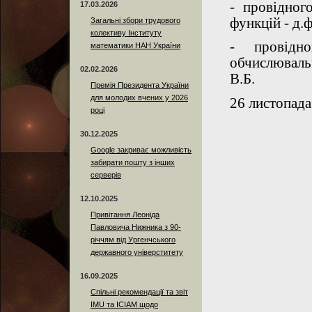
- провідного
17.03.2026
функцій - д.ф
Загальні збори трудового
колективу Інституту
- провідно
математики НАН України
обчислювальн
02.02.2026
В.Б.
Премія Президента України
для молодих вчених у 2026
26
листопада
році
30.12.2025
Google закриває можливість
забирати пошту з інших
серверів
12.10.2025
Привітання Леоніда
Павловича Нижника з 90-
річчям від Ургенчського
державного універститету
16.09.2025
Спільні рекомендації та звіт
IMU та ICIAM щодо