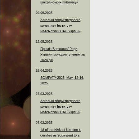
шахрайських публікацій
09.09.2025
Загальні збори трудового
колективу Інституту
математики НАН України
12.05.2025
Премія Верховної Ради
України молодим ученим за
2024 рік
26.04.2025
SOMPATY-2025, May, 12-16,
2025
27.03.2025
Загальні збори трудового
колективу Інституту
математики НАН України
07.02.2025
IM of the NAN of Ukraine is
certified as equivalent to a