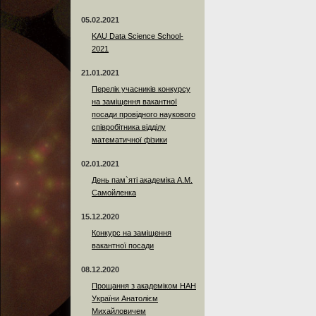
05.02.2021
KAU Data Science School-
2021
21.01.2021
Перелік учасників конкурсу
на заміщення вакантної
посади провідного наукового
співробітника відділу
математичної фізики
02.01.2021
День пам`яті академіка А.М.
Самойленка
15.12.2020
Конкурс на заміщення
вакантної посади
08.12.2020
Прощання з академіком НАН
України Анатолієм
Михайловичем