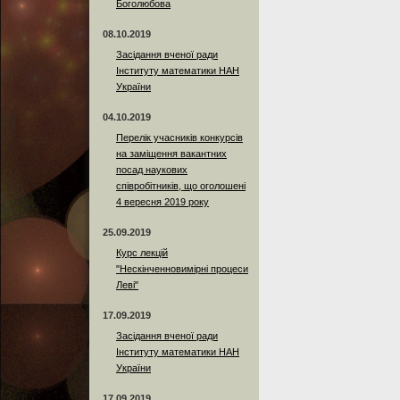
Боголюбова
08.10.2019
Засідання вченої ради
Інституту математики НАН
України
04.10.2019
Перелік учасників конкурсів
на заміщення вакантних
посад наукових
співробітників, що оголошені
4 вересня 2019 року
25.09.2019
Курс лекцій
"Нескінченновимірні процеси
Леві"
17.09.2019
Засідання вченої ради
Інституту математики НАН
України
17.09.2019