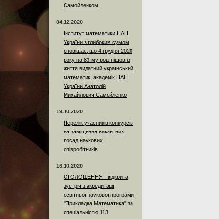
Самойленком
04.12.2020
Інститут математики НАН
України з глибоким сумом
сповіщає, що 4 грудня 2020
року на 83-му році пішов із
життя видатний український
математик, академік НАН
України Анатолій
Михайлович Самойленко
19.10.2020
Перелік учасників конкурсів
на заміщення вакантних
посад наукових
співробітників
16.10.2020
ОГОЛОШЕННЯ - відкрита
зустріч з акредитації
освітньої наукової програми
"Прикладна Математика" за
спеціальністю 113