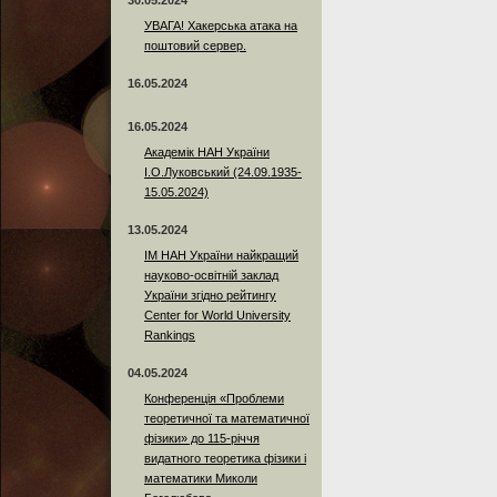
30.05.2024
УВАГА! Хакерська атака на
поштовий сервер.
16.05.2024
16.05.2024
Академік НАН України
І.О.Луковський (24.09.1935-
15.05.2024)
13.05.2024
ІМ НАН України найкращий
науково-освітній заклад
України згідно рейтингу
Center for World University
Rankings
04.05.2024
Конференція «Проблеми
теоретичної та математичної
фізики» до 115-річчя
видатного теоретика фізики і
математики Миколи