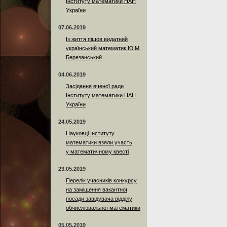
Інституту математики НАН
України
07.06.2019
Із життя пішов видатний
український математик Ю.М.
Березанський
04.06.2019
Засідання вченої ради
Інституту математики НАН
України
24.05.2019
Науковці Інституту
математики взяли участь
у математичному квесті
23.05.2019
Перелік учасників конкурсу
на заміщення вакантної
посади завідувача відділу
обчислювальної математики
05.05.2019