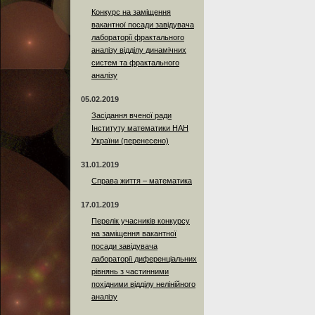
Конкурс на заміщення
вакантної посади завідувача
лабораторії фрактального
аналізу відділу динамічних
систем та фрактального
аналізу
05.02.2019
Засідання вченої ради
Інституту математики НАН
України (перенесено)
31.01.2019
Справа життя – математика
17.01.2019
Перелік учасників конкурсу
на заміщення вакантної
посади завідувача
лабораторії диференціальних
рівнянь з частинними
похідними відділу нелінійного
аналізу