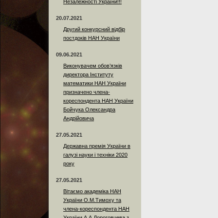
Незалежності України!!!
20.07.2021
Другий конкурсний відбір
постдоків НАН України
09.06.2021
Виконувачем обов’язків
директора Інституту
математики НАН України
призначено члена-
кореспондента НАН України
Бойчука Олександра
Андрійовича
27.05.2021
Державна премія України в
галузі науки і техніки 2020
року
27.05.2021
Вітаємо академіка НАН
України О.М.Тимоху та
члена-кореспондента НАН
України А.А.Дороговцева з