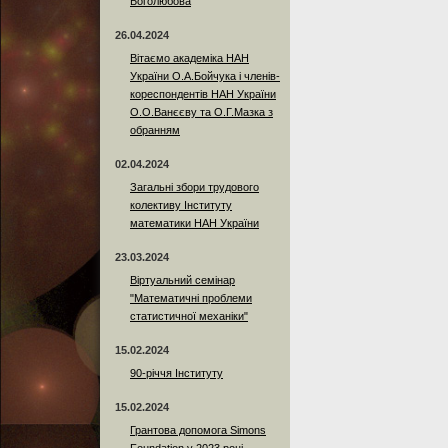
Боголюбова
26.04.2024
Вітаємо академіка НАН
України О.А.Бойчука і членів-
кореспондентів НАН України
О.О.Ванєєву та О.Г.Мазка з
обранням
02.04.2024
Загальні збори трудового
колективу Інституту
математики НАН України
23.03.2024
Віртуальний семінар
"Математичні проблеми
статистичної механіки"
15.02.2024
90-річчя Інституту
15.02.2024
Грантова допомога Simons