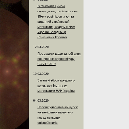
Із глибоким сумом
сповіщаємо, що 4 квітня на
95-му році пішов із життя
видатний український
математик, академік НАН
України Володимир
Семенович Королюк
12.03.2020
Про заходи щодо запобігання
поширенню коронавірусу
COVID-2019
10.03.2020
Загальні збори трудового
колективу Інституту
математики НАН України
04.03.2020
Перелік учасників конкурсів
на заміщення вакантних
посад наукових
співробітників