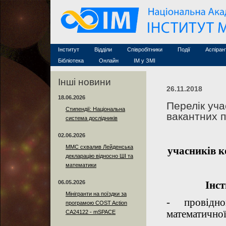
Семінари (архів)
Захист дисертацій
Почесні дослідники
Конференції (архів
Конкурси на посади
Асоційовані дослідники
Курси з математи
Науково-організаційна робота
Технічний персонал
MathSciNet
Контакти
Лінки
Інститут
Відділи
Співробітники
Події
Аспіран
Публікації
Бібліотека
Онлайн
ІМ у ЗМІ
Інші новини
26.11.2018
18.06.2026
Перелік уча
Стипендії: Національна
вакантних п
система дослідників
02.06.2026
ММС схвалив Лейденська
учасників к
декларацію відносно ШІ та
математики
06.05.2026
Інс
Мінігранти на поїздки за
- провідно
програмою COST Action
математичної 
CA24122 - mSPACE