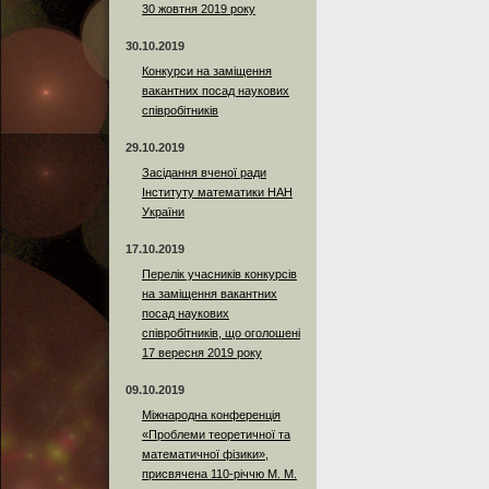
30 жовтня 2019 року
30.10.2019
Конкурси на заміщення
вакантних посад наукових
співробітників
29.10.2019
Засідання вченої ради
Інституту математики НАН
України
17.10.2019
Перелік учасників конкурсів
на заміщення вакантних
посад наукових
співробітників, що оголошені
17 вересня 2019 року
09.10.2019
Міжнародна конференція
«Проблеми теоретичної та
математичної фізики»,
присвячена 110-річчю М. М.