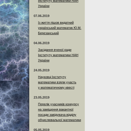
Інституту математики НАН
України
07.06.2019
Із життя пішов видатний
український математик Ю.М.
Березанський
04.06.2019
Засідання вченої ради
Інституту математики НАН
України
24.05.2019
Науковці Інституту
математики взяли участь
у математичному квесті
23.05.2019
Перелік учасників конкурсу
на заміщення вакантної
посади завідувача відділу
обчислювальної математики
05.05.2019