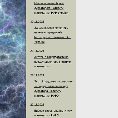
Миколайовича обрано
директором Інституту
математики НАН України
30.11.2021
Загальні збори колективу
наукових працівників
Інституту математики НАН
України
29.11.2021
Зустріч з кандидатами на
посаду директора Інституту
математики
26.11.2021
Зустріч трудового колективу
з кандидатами на посаду
директора Інституту
математики НАНУ
22.11.2021
Вибори директора Інституту
математики НАНУ