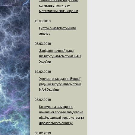
Загальні збори трудового
колективу Інституту
математики НАН України
11.03.2019
Гурток з математичного
аналізу
05.03.2019
Засідання вченої ради
Інституту математики НАН
України
19.02.2019
Урочисте засідання Вченої
ради Інституту математики
НАН України
08.02.2019
Конкурс на заміщення
вакантної посади завідувача
відділу динамічних систем та
фрактального аналізу
08.02.2019