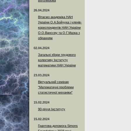
Боголюбова
26.04.2024
Вітаємо академіка НАН
України О.А.Бойчука і членів-
кореспондентів НАН України
О.О.Ванєєву та О.Г.Мазка з
обранням
02.04.2024
Загальні збори трудового
колективу Інституту
математики НАН України
23.03.2024
Віртуальний семінар
"Математичні проблеми
статистичної механіки"
15.02.2024
90-річчя Інституту
15.02.2024
Грантова допомога Simons