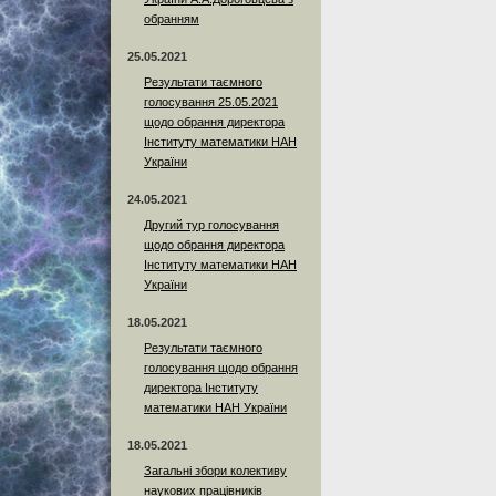
обранням
25.05.2021
Результати таємного
голосування 25.05.2021
щодо обрання директора
Інституту математики НАН
України
24.05.2021
Другий тур голосування
щодо обрання директора
Інституту математики НАН
України
18.05.2021
Результати таємного
голосування щодо обрання
директора Інституту
математики НАН України
18.05.2021
Загальні збори колективу
наукових працівників