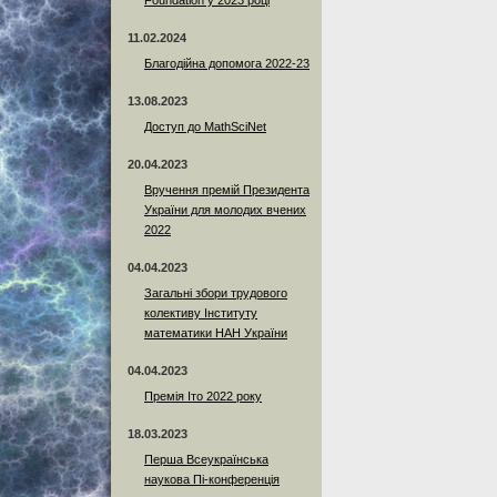
Foundation у 2023 році
11.02.2024
Благодійна допомога 2022-23
13.08.2023
Доступ до MathSciNet
20.04.2023
Вручення премій Президента
України для молодих вчених
2022
04.04.2023
Загальні збори трудового
колективу Інституту
математики НАН України
04.04.2023
Премія Іто 2022 року
18.03.2023
Перша Всеукраїнська
наукова Пі-конференція