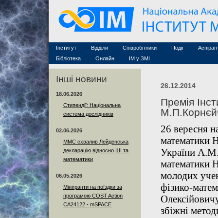
Семінари (архів)
Захист дисертацій
Почесні дослідники
Конференції (архів
Конкурси на посади
Асоційовані дослідники
Курси з математи
Науково-організаційна робота
Технічний персонал
MathSciNet
Контакти
Лінки
Інститут
Відділи
Співробітники
Події
Аспіран
Публікації
Бібліотека
Онлайн
ІМ у ЗМІ
Інші новини
26.12.2014
18.06.2026
Премія Інст
Стипендії: Національна
М.П.Корнєй
система дослідників
26 вересня н
02.06.2026
математики 
ММС схвалив Лейденська
України А.М
декларацію відносно ШІ та
математики
математики 
молодих учен
06.05.2026
фізико-мате
Мінігранти на поїздки за
програмою COST Action
Олексійовичу
CA24122 - mSPACE
збіжні метод