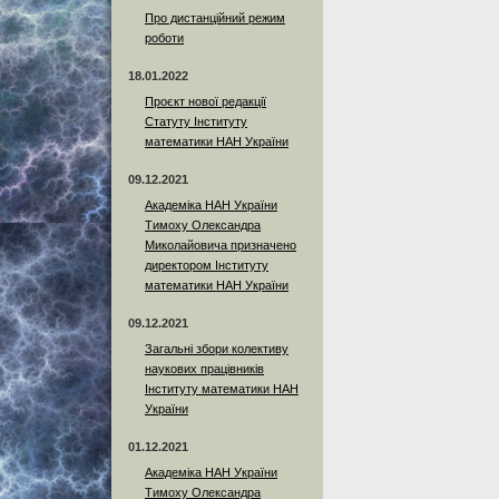
Про дистанційний режим
роботи
18.01.2022
Проєкт нової редакції
Статуту Інституту
математики НАН України
09.12.2021
Академіка НАН України
Тимоху Олександра
Миколайовича призначено
директором Інституту
математики НАН України
09.12.2021
Загальні збори колективу
наукових працівників
Інституту математики НАН
України
01.12.2021
Академіка НАН України
Тимоху Олександра