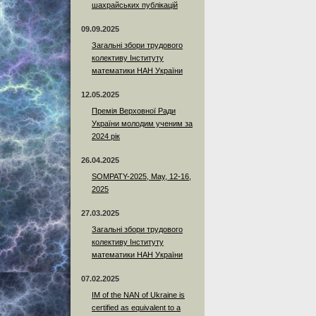
шахрайських публікацій
09.09.2025
Загальні збори трудового
колективу Інституту
математики НАН України
12.05.2025
Премія Верховної Ради
України молодим ученим за
2024 рік
26.04.2025
SOMPATY-2025, May, 12-16,
2025
27.03.2025
Загальні збори трудового
колективу Інституту
математики НАН України
07.02.2025
IM of the NAN of Ukraine is
certified as equivalent to a