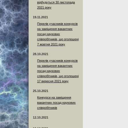
відбудуться 30 листопада
2021 року
19.11.2021
Перелік учасників конкурсів
на заміщення вакантних
посад наукових
співробітників, що оголошені
7 жовтня 2021 року
28.10.2021
Перелік учасників конкурсів
на заміщення вакантних
посад наукових
співробітників, що оголошені
17 вересня 2021 року
25.10.2021
Конкурси на заміщення
вакантних посад наукових
співробітників
12.10.2021