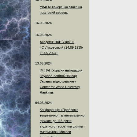
30.05.2024
УВАГА! Хакерська атака на
поштовий сервер.
16.05.2024
16.05.2024
Академік НАН України
І.О.Луковський (24.09.1935-
15.05.2024)
13.05.2024
ІМ НАН України найкращий
науково-освітній заклад
України згідно рейтингу
Center for World University
Rankings
04.05.2024
Конференція «Проблеми
теоретичної та математичної
фізики» до 115-річчя
видатного теоретика фізики і
математики Миколи