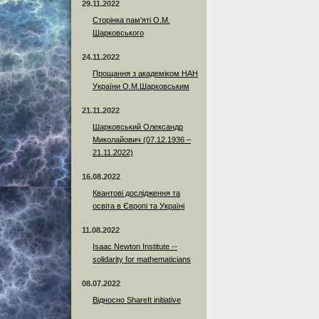
29.11.2022
Сторінка пам'яті О.М.
Шарковського
24.11.2022
Прощання з академіком НАН
України О.М.Шарковським
21.11.2022
Шарковський Олександр
Миколайович (07.12.1936 –
21.11.2022)
16.08.2022
Квантові дослідження та
освіта в Європі та Україні
11.08.2022
Isaac Newton Institute --
solidarity for mathematicians
08.07.2022
Відносно ShareIt initiative