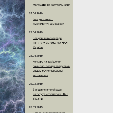
Математична карусель 2019
25.04.2019
Конкурс-захист
«Математична мозаїка»
23.04.2019
Засідання вченої ради
Інституту математики НАН
України
23.04.2019
Конкурс на заміщення
вакантної посади завідувача
відділу обчислювальної
математики
26.03.2019
Засідання вченої ради
Інституту математики НАН
України
26.03.2019