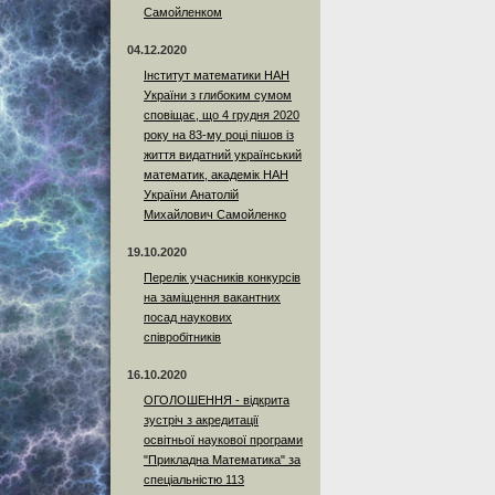
Самойленком
04.12.2020
Інститут математики НАН
України з глибоким сумом
сповіщає, що 4 грудня 2020
року на 83-му році пішов із
життя видатний український
математик, академік НАН
України Анатолій
Михайлович Самойленко
19.10.2020
Перелік учасників конкурсів
на заміщення вакантних
посад наукових
співробітників
16.10.2020
ОГОЛОШЕННЯ - відкрита
зустріч з акредитації
освітньої наукової програми
"Прикладна Математика" за
спеціальністю 113