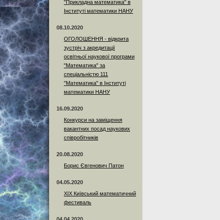
"Прикладна математика" в
Інституті математики НАНУ
08.10.2020
ОГОЛОШЕННЯ - відкрита
зустріч з акредитації
освітньої наукової програми
"Математика" за
спеціальністю 111
"Математика" в Інституті
математики НАНУ
16.09.2020
Конкурси на заміщення
вакантних посад наукових
співробітників
20.08.2020
Борис Євгенович Патон
04.05.2020
XIX Київський математичний
фестиваль
04.04.2020