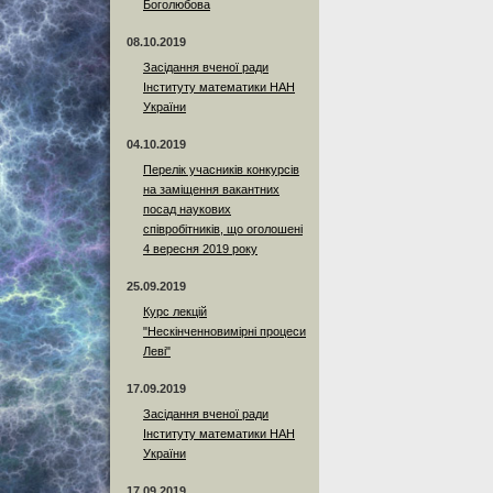
Боголюбова
08.10.2019
Засідання вченої ради
Інституту математики НАН
України
04.10.2019
Перелік учасників конкурсів
на заміщення вакантних
посад наукових
співробітників, що оголошені
4 вересня 2019 року
25.09.2019
Курс лекцій
"Нескінченновимірні процеси
Леві"
17.09.2019
Засідання вченої ради
Інституту математики НАН
України
17.09.2019