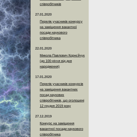
співробітників
27.01.2020
Перелік учасників конкурсу
на заміщення вакантної
посади наукового
співробітника
22.01.2020
Микола Павлович Корнєйчук
(до 100-річчя від дня
народження)
17.01.2020
Перелік учасників конкурсів
на заміщення вакантних
посад наукових
співробітників, що оголошені
12 грудня 2019 року
27.12.2019
Конкурс на заміщення
вакантної посади наукового
співробітника