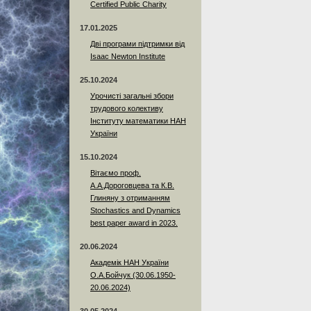
Certified Public Charity
17.01.2025
Дві програми підтримки від
Isaac Newton Institute
25.10.2024
Урочисті загальні збори
трудового колективу
Інституту математики НАН
України
15.10.2024
Вітаємо проф.
А.А.Дороговцева та К.В.
Глиняну з отриманням
Stochastics and Dynamics
best paper award in 2023.
20.06.2024
Академік НАН України
О.А.Бойчук (30.06.1950-
20.06.2024)