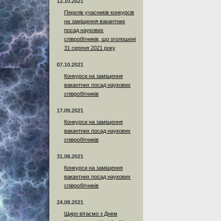
12.10.2021
Перелік учасників конкурсів
на заміщення вакантних
посад наукових
співробітників, що оголошені
31 серпня 2021 року
07.10.2021
Конкурси на заміщення
вакантних посад наукових
співробітників
17.09.2021
Конкурси на заміщення
вакантних посад наукових
співробітників
31.08.2021
Конкурси на заміщення
вакантних посад наукових
співробітників
24.08.2021
Щиро вітаємо з Днем