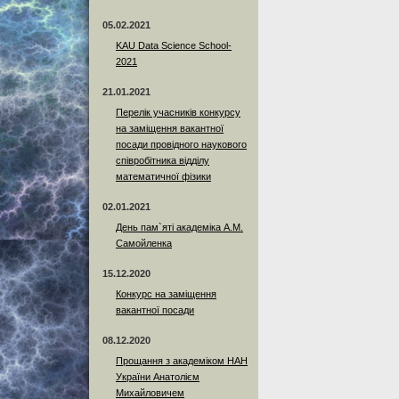
05.02.2021
KAU Data Science School-
2021
21.01.2021
Перелік учасників конкурсу
на заміщення вакантної
посади провідного наукового
співробітника відділу
математичної фізики
02.01.2021
День пам`яті академіка А.М.
Самойленка
15.12.2020
Конкурс на заміщення
вакантної посади
08.12.2020
Прощання з академіком НАН
України Анатолієм
Михайловичем