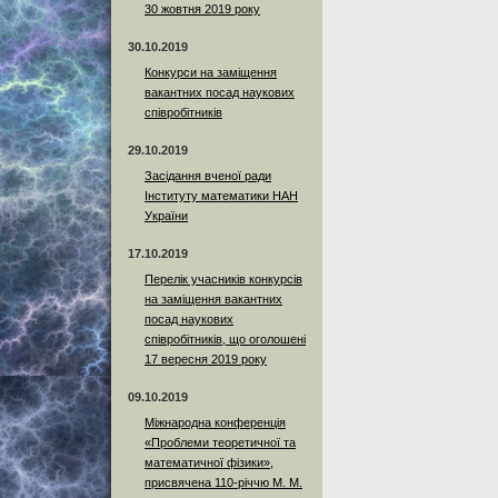
30 жовтня 2019 року
30.10.2019
Конкурси на заміщення
вакантних посад наукових
співробітників
29.10.2019
Засідання вченої ради
Інституту математики НАН
України
17.10.2019
Перелік учасників конкурсів
на заміщення вакантних
посад наукових
співробітників, що оголошені
17 вересня 2019 року
09.10.2019
Міжнародна конференція
«Проблеми теоретичної та
математичної фізики»,
присвячена 110-річчю М. М.