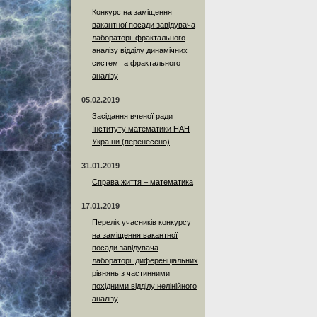
Конкурс на заміщення
вакантної посади завідувача
лабораторії фрактального
аналізу відділу динамічних
систем та фрактального
аналізу
05.02.2019
Засідання вченої ради
Інституту математики НАН
України (перенесено)
31.01.2019
Справа життя – математика
17.01.2019
Перелік учасників конкурсу
на заміщення вакантної
посади завідувача
лабораторії диференціальних
рівнянь з частинними
похідними відділу нелінійного
аналізу