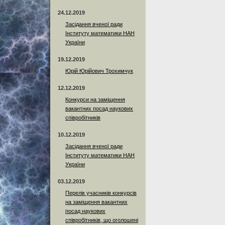
24.12.2019
Засідання вченої ради
Інституту математики НАН
України
19.12.2019
Юрій Юрійович Трохимчук
12.12.2019
Конкурси на заміщення
вакантних посад наукових
співробітників
10.12.2019
Засідання вченої ради
Інституту математики НАН
України
03.12.2019
Перелік учасників конкурсів
на заміщення вакантних
посад наукових
співробітників, що оголошені