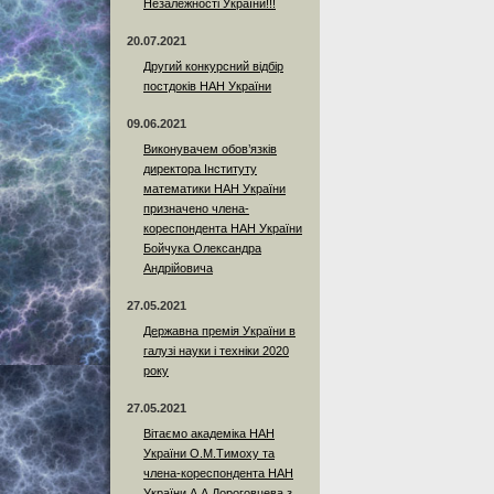
Незалежності України!!!
20.07.2021
Другий конкурсний відбір
постдоків НАН України
09.06.2021
Виконувачем обов’язків
директора Інституту
математики НАН України
призначено члена-
кореспондента НАН України
Бойчука Олександра
Андрійовича
27.05.2021
Державна премія України в
галузі науки і техніки 2020
року
27.05.2021
Вітаємо академіка НАН
України О.М.Тимоху та
члена-кореспондента НАН
України А.А.Дороговцева з