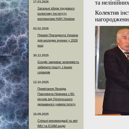
та нелінійни
17.03.2026
Загальні збори трудового
Колектив інс
колективу Інституту
нагородження
математики НАН України
02.02.2026
Премія Президента України
для молодих вчених у 2026
році
30.12.2025
Google закриває можливість
забирати пошту з інших
серверів
12.10.2025
Привітання Леоніда
Павловича Нижника з 90-
річчям від Ургенчського
державного універститету
16.09.2025
Спільні рекомендації та звіт
IMU та ICIAM щодо