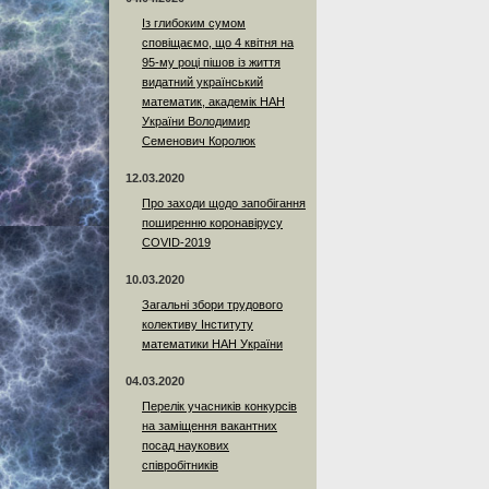
Із глибоким сумом
сповіщаємо, що 4 квітня на
95-му році пішов із життя
видатний український
математик, академік НАН
України Володимир
Семенович Королюк
12.03.2020
Про заходи щодо запобігання
поширенню коронавірусу
COVID-2019
10.03.2020
Загальні збори трудового
колективу Інституту
математики НАН України
04.03.2020
Перелік учасників конкурсів
на заміщення вакантних
посад наукових
співробітників