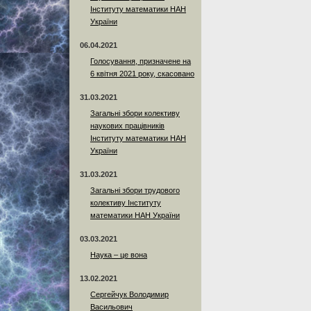
Інституту математики НАН
України
06.04.2021
Голосування, призначене на
6 квітня 2021 року, скасовано
31.03.2021
Загальні збори колективу
наукових працівників
Інституту математики НАН
України
31.03.2021
Загальні збори трудового
колективу Інституту
математики НАН України
03.03.2021
Наука – це вона
13.02.2021
Сергейчук Володимир
Васильович