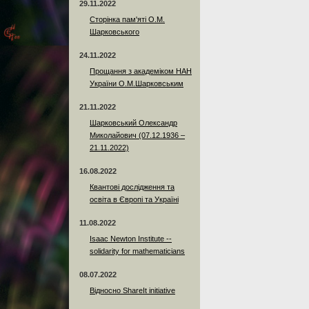
29.11.2022
Сторінка пам'яті О.М.
Шарковського
24.11.2022
Прощання з академіком НАН
України О.М.Шарковським
21.11.2022
Шарковський Олександр
Миколайович (07.12.1936 –
21.11.2022)
16.08.2022
Квантові дослідження та
освіта в Європі та Україні
11.08.2022
Isaac Newton Institute --
solidarity for mathematicians
08.07.2022
Відносно ShareIt initiative