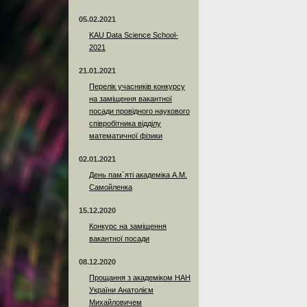
05.02.2021
KAU Data Science School-
2021
21.01.2021
Перелік учасників конкурсу
на заміщення вакантної
посади провідного наукового
співробітника відділу
математичної фізики
02.01.2021
День пам`яті академіка А.М.
Самойленка
15.12.2020
Конкурс на заміщення
вакантної посади
08.12.2020
Прощання з академіком НАН
України Анатолієм
Михайловичем