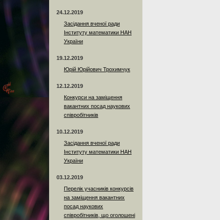
24.12.2019
Засідання вченої ради
Інституту математики НАН
України
19.12.2019
Юрій Юрійович Трохимчук
12.12.2019
Конкурси на заміщення
вакантних посад наукових
співробітників
10.12.2019
Засідання вченої ради
Інституту математики НАН
України
03.12.2019
Перелік учасників конкурсів
на заміщення вакантних
посад наукових
співробітників, що оголошені