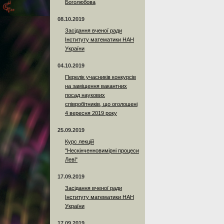
Боголюбова
08.10.2019
Засідання вченої ради
Інституту математики НАН
України
04.10.2019
Перелік учасників конкурсів
на заміщення вакантних
посад наукових
співробітників, що оголошені
4 вересня 2019 року
25.09.2019
Курс лекцій
"Нескінченновимірні процеси
Леві"
17.09.2019
Засідання вченої ради
Інституту математики НАН
України
17.09.2019