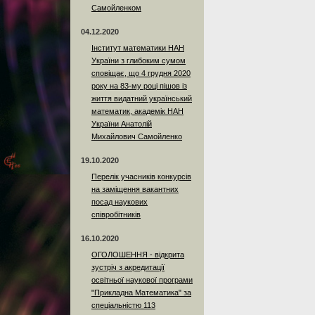
Самойленком
04.12.2020
Інститут математики НАН
України з глибоким сумом
сповіщає, що 4 грудня 2020
року на 83-му році пішов із
життя видатний український
математик, академік НАН
України Анатолій
Михайлович Самойленко
19.10.2020
Перелік учасників конкурсів
на заміщення вакантних
посад наукових
співробітників
16.10.2020
ОГОЛОШЕННЯ - відкрита
зустріч з акредитації
освітньої наукової програми
"Прикладна Математика" за
спеціальністю 113