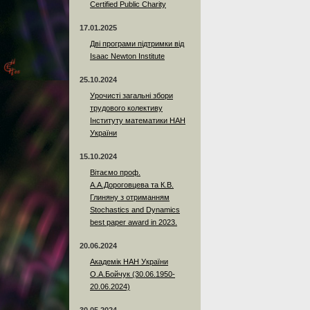
Certified Public Charity
17.01.2025
Дві програми підтримки від
Isaac Newton Institute
25.10.2024
Урочисті загальні збори
трудового колективу
Інституту математики НАН
України
15.10.2024
Вітаємо проф.
А.А.Дороговцева та К.В.
Глиняну з отриманням
Stochastics and Dynamics
best paper award in 2023.
20.06.2024
Академік НАН України
О.А.Бойчук (30.06.1950-
20.06.2024)