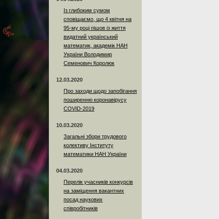
Із глибоким сумом
сповіщаємо, що 4 квітня на
95-му році пішов із життя
видатний український
математик, академік НАН
України Володимир
Семенович Королюк
12.03.2020
Про заходи щодо запобігання
поширенню коронавірусу
COVID-2019
10.03.2020
Загальні збори трудового
колективу Інституту
математики НАН України
04.03.2020
Перелік учасників конкурсів
на заміщення вакантних
посад наукових
співробітників