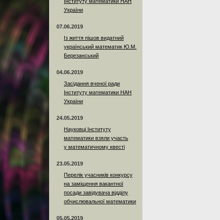
Інституту математики НАН
України
07.06.2019
Із життя пішов видатний
український математик Ю.М.
Березанський
04.06.2019
Засідання вченої ради
Інституту математики НАН
України
24.05.2019
Науковці Інституту
математики взяли участь
у математичному квесті
23.05.2019
Перелік учасників конкурсу
на заміщення вакантної
посади завідувача відділу
обчислювальної математики
05.05.2019