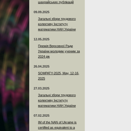
шахрайських публікацій
09.09.2025
Загальні збори трудового
колективу Інституту
математики НАН України
12.05.2025
Премія Верховної Ради
України молодим ученим за
2024 рік
26.04.2025
SOMPATY-2025, May, 12-16,
2025
27.03.2025
Загальні збори трудового
колективу Інституту
математики НАН України
07.02.2025
IM of the NAN of Ukraine is
certified as equivalent to a