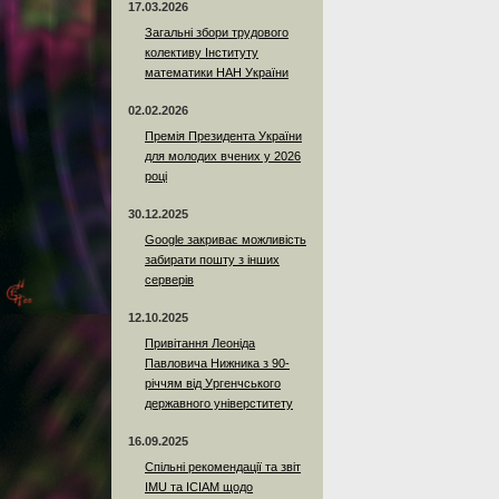
17.03.2026
Загальні збори трудового
колективу Інституту
математики НАН України
02.02.2026
Премія Президента України
для молодих вчених у 2026
році
30.12.2025
Google закриває можливість
забирати пошту з інших
серверів
12.10.2025
Привітання Леоніда
Павловича Нижника з 90-
річчям від Ургенчського
державного універститету
16.09.2025
Спільні рекомендації та звіт
IMU та ICIAM щодо