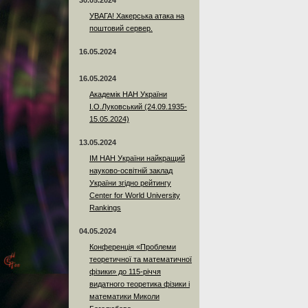
30.05.2024
УВАГА! Хакерська атака на
поштовий сервер.
16.05.2024
16.05.2024
Академік НАН України
І.О.Луковський (24.09.1935-
15.05.2024)
13.05.2024
ІМ НАН України найкращий
науково-освітній заклад
України згідно рейтингу
Center for World University
Rankings
04.05.2024
Конференція «Проблеми
теоретичної та математичної
фізики» до 115-річчя
видатного теоретика фізики і
математики Миколи