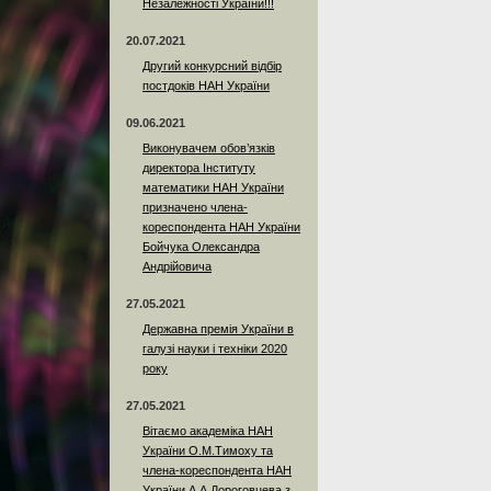
Незалежності України!!!
20.07.2021
Другий конкурсний відбір
постдоків НАН України
09.06.2021
Виконувачем обов’язків
директора Інституту
математики НАН України
призначено члена-
кореспондента НАН України
Бойчука Олександра
Андрійовича
27.05.2021
Державна премія України в
галузі науки і техніки 2020
року
27.05.2021
Вітаємо академіка НАН
України О.М.Тимоху та
члена-кореспондента НАН
України А.А.Дороговцева з