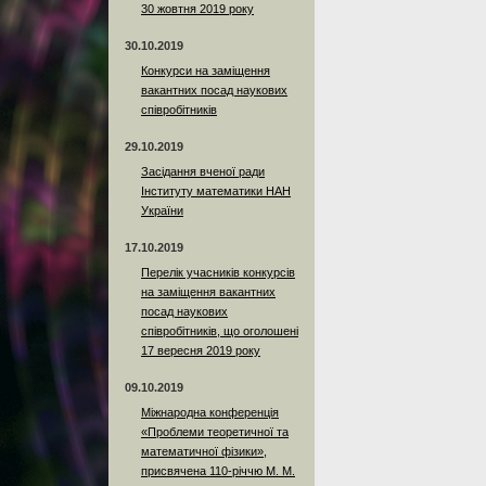
30 жовтня 2019 року
30.10.2019
Конкурси на заміщення
вакантних посад наукових
співробітників
29.10.2019
Засідання вченої ради
Інституту математики НАН
України
17.10.2019
Перелік учасників конкурсів
на заміщення вакантних
посад наукових
співробітників, що оголошені
17 вересня 2019 року
09.10.2019
Міжнародна конференція
«Проблеми теоретичної та
математичної фізики»,
присвячена 110-річчю М. М.