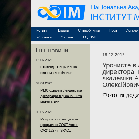
Семінари (архів)
Захист дисертацій
Почесні дослідники
Конференції (архів
Конкурси на посади
Асоційовані дослідники
Курси з математи
Науково-організаційна робота
Технічний персонал
MathSciNet
Контакти
Лінки
Інститут
Відділи
Співробітники
Події
Аспіран
Публікації
Бібліотека
Онлайн
ІМ у ЗМІ
Інші новини
18.12.2012
18.06.2026
Урочисте ві
Стипендії: Національна
директора І
система дослідників
академіка 
Олексійови
02.06.2026
ММС схвалив Лейденська
Ф
ото та дод
декларацію відносно ШІ та
математики
06.05.2026
Мінігранти на поїздки за
програмою COST Action
CA24122 - mSPACE