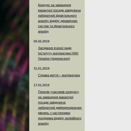
Конкурс на заміщення
вакантної посади завідувача
лабораторії фрактального
аналізу відділу динамічних
систем та фрактального
аналізу
05.02.2019
Засідання вченої ради
Інституту математики НАН
України (перенесено)
31.01.2019
Справа життя – математика
17.01.2019
Перелік учасників конкурсу
на заміщення вакантної
посади завідувача
лабораторії диференціальних
рівнянь з частинними
похідними відділу нелінійного
аналізу