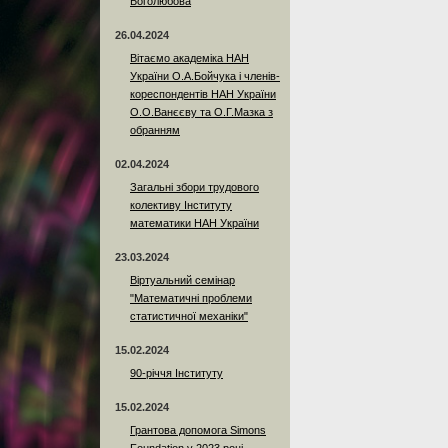
Боголюбова
26.04.2024
Вітаємо академіка НАН
України О.А.Бойчука і членів-
кореспондентів НАН України
О.О.Ванєєву та О.Г.Мазка з
обранням
02.04.2024
Загальні збори трудового
колективу Інституту
математики НАН України
23.03.2024
Віртуальний семінар
"Математичні проблеми
статистичної механіки"
15.02.2024
90-річчя Інституту
15.02.2024
Грантова допомога Simons