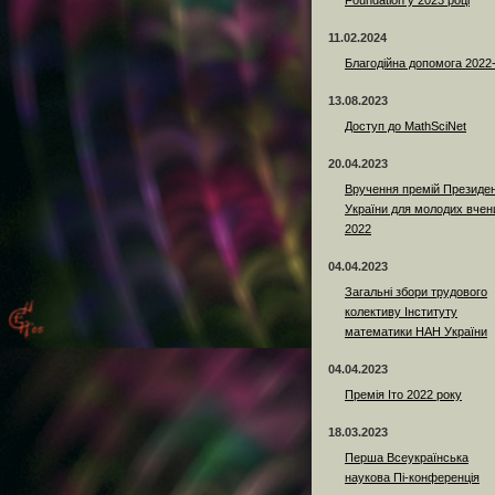
Foundation у 2023 році
11.02.2024
Благодійна допомога 2022
13.08.2023
Доступ до MathSciNet
20.04.2023
Вручення премій Президе
України для молодих вчен
2022
04.04.2023
Загальні збори трудового
колективу Інституту
математики НАН України
04.04.2023
Премія Іто 2022 року
18.03.2023
Перша Всеукраїнська
наукова Пі-конференція