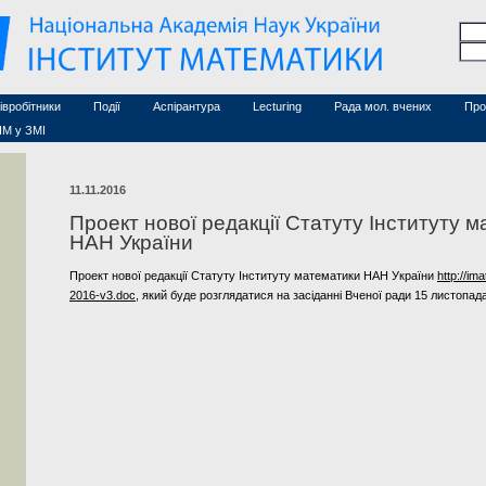
Семінари (архів)
чесні дослідники
Конференції (архів)
оційовані дослідники
Сайт ради
Курси з математики
а
хнічний персонал
івробітники
Події
Аспірантура
Lecturing
Рада мол. вчених
Про
ІМ у ЗМІ
11.11.2016
Проект нової редакції Статуту Інституту 
НАН України
Проект нової редакції Статуту Інституту математики НАН України
http://ima
2016-v3.doc
, який буде розглядатися на засіданні Вченої ради 15 листопада