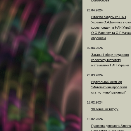
Боголюбова
26.04.2024
Вітаємо академіка НАН
України О.А.Бойчука і член
кореспондентів НАН Украї
О.О.Ванєєву та О.Г.Мазка
обранням
02.04.2024
Загальні збори трудового
колективу Інституту
математики НАН України
23.03.2024
Віртуальний семінар
"Математичні проблеми
статистичної механіки"
15.02.2024
90-річчя Інституту
15.02.2024
Грантова допомога Simons