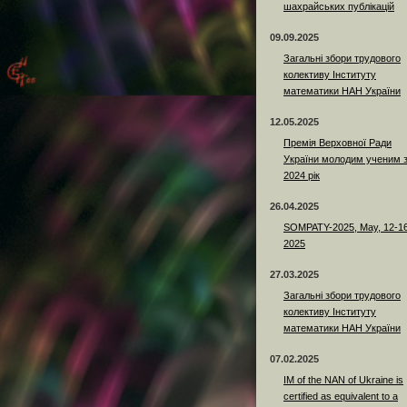
шахрайських публікацій
09.09.2025
Загальні збори трудового
колективу Інституту
математики НАН України
12.05.2025
Премія Верховної Ради
України молодим ученим 
2024 рік
26.04.2025
SOMPATY-2025, May, 12-16
2025
27.03.2025
Загальні збори трудового
колективу Інституту
математики НАН України
07.02.2025
IM of the NAN of Ukraine is
certified as equivalent to a