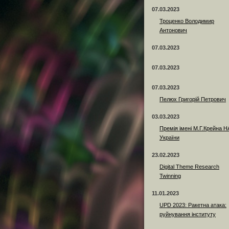
07.03.2023
Троценко Володимир
Антонович
07.03.2023
07.03.2023
07.03.2023
Пелюх Григорій Петрович
03.03.2023
Премія імені М.Г.Крейна 
України
23.02.2023
Digital Theme Research
Twinning
11.01.2023
UPD 2023: Ракетна атака:
руйнування інституту