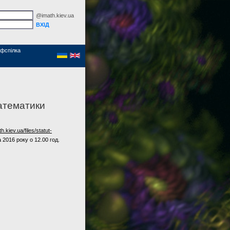
@imath.kiev.ua
фспілка
математики
th.kiev.ua/files/statut-
 2016 року о 12.00 год.