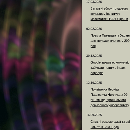
17.03.2026
Загальні збори трудового
колективу Інституту
математики НАН України
02.02.2026
Премія Президента Україн
для молодих вчених у 202
році
30.12.2025
Google закриває можливіс
забирати пошту з інших
серверів
12.10.2025
Привітання Леоніда
Павловича Нижника з 90-
річчям від Ургенчського
державного універститету
16.09.2025
Спільні рекомендації та зві
IMU та ICIAM щодо