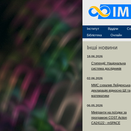
Захист дисертацій
По
Конкурси на посади
Ас
Науково-організаційна робот
Те
MathSciNet
Контакти
Лінки
Інститут
Відділи
Сп
Публікації
Бібліотека
Онлайн
Інші новини
18.06.2026
Стипендії: Національна
система дослідників
02.06.2026
ММС схвалив Лейденська
декларацію відносно ШІ та
математики
06.05.2026
Мінігранти на поїздки за
програмою COST Action
CA24122 - mSPACE