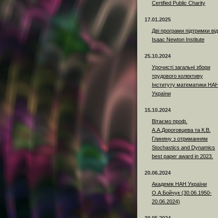
Certified Public Charity
17.01.2025
Дві програми підтримки від
Isaac Newton Institute
25.10.2024
Урочисті загальні збори
трудового колективу
Інституту математики НА
України
15.10.2024
Вітаємо проф.
А.А.Дороговцева та К.В.
Глиняну з отриманням
Stochastics and Dynamics
best paper award in 2023.
20.06.2024
Академік НАН України
О.А.Бойчук (30.06.1950-
20.06.2024)