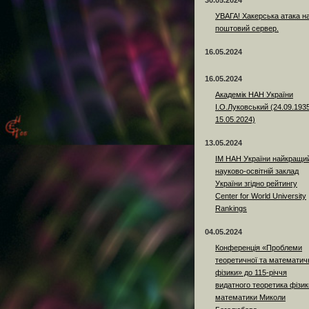
30.05.2024
УВАГА! Хакерська атака н
поштовий сервер.
16.05.2024
16.05.2024
Академік НАН України
І.О.Луковський (24.09.193
15.05.2024)
13.05.2024
ІМ НАН України найкращи
науково-освітній заклад
України згідно рейтингу
Center for World University
Rankings
04.05.2024
Конференція «Проблеми
теоретичної та математич
фізики» до 115-річчя
видатного теоретика фізики
математики Миколи