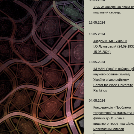
30.05.2024
УВАГА! Хакерська атака н
поштовий сервер.
16.05.2024
16.05.2024
Академік НАН України
І.О.Луковський (24.09.193
15.05.2024)
13.05.2024
ІМ НАН України найкращи
науково-освітній заклад
України згідно рейтингу
Center for World University
Rankings
04.05.2024
Конференція «Проблеми
теоретичної та математич
фізики» до 115-річчя
видатного теоретика фізики
математики Миколи