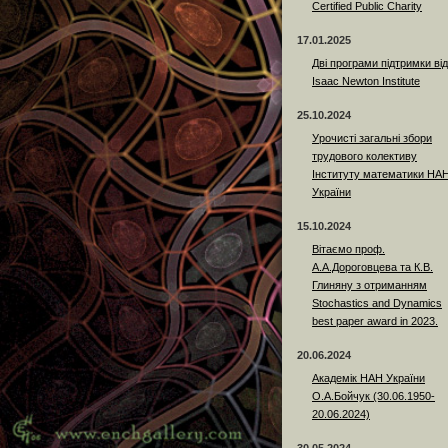
Certified Public Charity
17.01.2025
Дві програми підтримки від
Isaac Newton Institute
25.10.2024
Урочисті загальні збори
трудового колективу
Інституту математики НА
України
15.10.2024
Вітаємо проф.
А.А.Дороговцева та К.В.
Глиняну з отриманням
Stochastics and Dynamics
best paper award in 2023.
20.06.2024
Академік НАН України
О.А.Бойчук (30.06.1950-
20.06.2024)