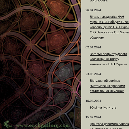
Боголюбова
26.04.2024
Вітаємо академіка НАН
України О.А.Бойчука і член
кореспондентів НАН Украї
О.О.Ванєєву та О.Г.Мазка
обранням
02.04.2024
Загальні збори трудового
колективу Інституту
математики НАН України
23.03.2024
Віртуальний семінар
"Математичні проблеми
статистичної механіки"
15.02.2024
90-річчя Інституту
15.02.2024
Грантова допомога Simons