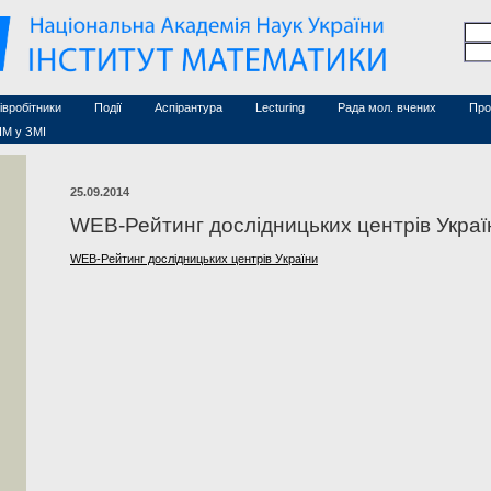
Семінари (архів)
чесні дослідники
Конференції (архів)
оційовані дослідники
Сайт ради
Курси з математики
а
хнічний персонал
івробітники
Події
Аспірантура
Lecturing
Рада мол. вчених
Про
ІМ у ЗМІ
25.09.2014
WEB-Рейтинг дослідницьких центрів Украї
WEB-Рейтинг дослідницьких центрів України