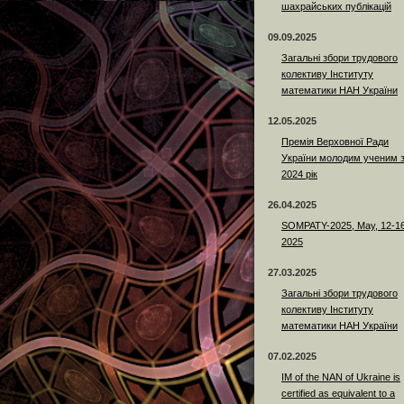
шахрайських публікацій
09.09.2025
Загальні збори трудового
колективу Інституту
математики НАН України
12.05.2025
Премія Верховної Ради
України молодим ученим 
2024 рік
26.04.2025
SOMPATY-2025, May, 12-16
2025
27.03.2025
Загальні збори трудового
колективу Інституту
математики НАН України
07.02.2025
IM of the NAN of Ukraine is
certified as equivalent to a