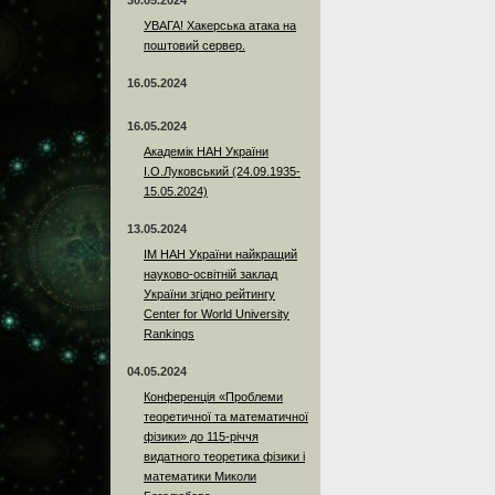
30.05.2024
УВАГА! Хакерська атака на
поштовий сервер.
16.05.2024
16.05.2024
Академік НАН України
І.О.Луковський (24.09.1935-
15.05.2024)
13.05.2024
ІМ НАН України найкращий
науково-освітній заклад
України згідно рейтингу
Center for World University
Rankings
04.05.2024
Конференція «Проблеми
теоретичної та математичної
фізики» до 115-річчя
видатного теоретика фізики і
математики Миколи