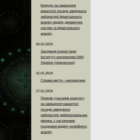
Конкурс на заміщення
вакантної посади завідувача
лабораторії фрактального
аналізу відділу динамічних
систем та фрактального
аналізу
05.02.2019
Засідання вченої ради
Інституту математики НАН
України (перенесено)
31.01.2019
Справа життя – математика
17.01.2019
Перелік учасників конкурсу
на заміщення вакантної
посади завідувача
лабораторії диференціальних
рівнянь з частинними
похідними відділу нелінійного
аналізу