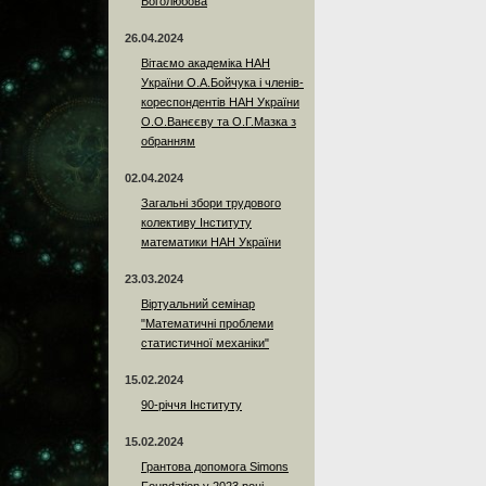
Боголюбова
26.04.2024
Вітаємо академіка НАН
України О.А.Бойчука і членів-
кореспондентів НАН України
О.О.Ванєєву та О.Г.Мазка з
обранням
02.04.2024
Загальні збори трудового
колективу Інституту
математики НАН України
23.03.2024
Віртуальний семінар
"Математичні проблеми
статистичної механіки"
15.02.2024
90-річчя Інституту
15.02.2024
Грантова допомога Simons