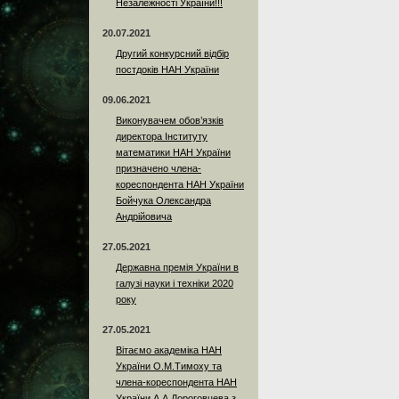
Незалежності України!!!
20.07.2021
Другий конкурсний відбір
постдоків НАН України
09.06.2021
Виконувачем обов’язків
директора Інституту
математики НАН України
призначено члена-
кореспондента НАН України
Бойчука Олександра
Андрійовича
27.05.2021
Державна премія України в
галузі науки і техніки 2020
року
27.05.2021
Вітаємо академіка НАН
України О.М.Тимоху та
члена-кореспондента НАН
України А.А.Дороговцева з