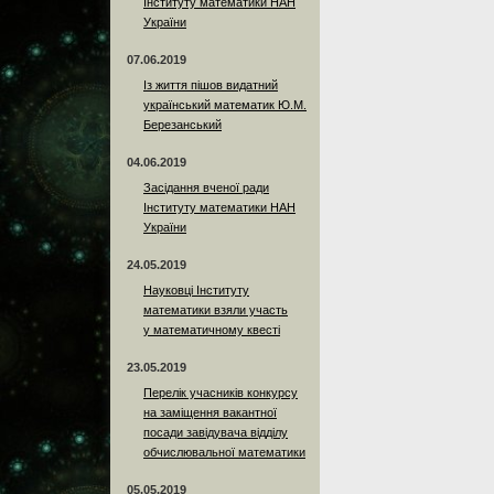
Інституту математики НАН
України
07.06.2019
Із життя пішов видатний
український математик Ю.М.
Березанський
04.06.2019
Засідання вченої ради
Інституту математики НАН
України
24.05.2019
Науковці Інституту
математики взяли участь
у математичному квесті
23.05.2019
Перелік учасників конкурсу
на заміщення вакантної
посади завідувача відділу
обчислювальної математики
05.05.2019