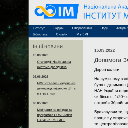
Семінари (архів)
Захист дисертацій
Почесні дослідники
Конференції (архів
Конкурси на посади
Асоційовані дослідники
Курси з математи
Науково-організаційна робота
Технічний персонал
MathSciNet
Контакти
Лінки
Інститут
Відділи
Співробітники
Події
Аспіран
Публікації
Бібліотека
Онлайн
ІМ у ЗМІ
Інші новини
15.03.2022
18.06.2026
Допомога З
Стипендії: Національна
система дослідників
Дорогі колеги!
02.06.2026
На сумісному засід
ММС схвалив Лейденська
було підтримано
декларацію відносно ШІ та
НАН України пере
математики
чи більше, 1/20+ 
потреби Збройних
06.05.2026
Мінігранти на поїздки за
Враховуючи те, щ
програмою COST Action
працює у скорочен
CA24122 - mSPACE
те централізовано