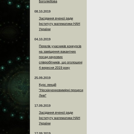
Боголюбова
08.10.2019
Засідання вченої ради
Інституту математики НАН
України
04.10.2019
Перелік учасників конкурсів
на заміщення вакантних
посад наукових
співробітників, що оголошені
4 вересня 2019 року
25.09.2019
Курс лекцій
"Нескінченновимірні процеси
Леві"
17.09.2019
Засідання вченої ради
Інституту математики НАН
України
17.09.2019