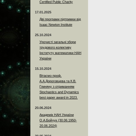
Certified Public Charity
17.01.2025
Дві програми підтримки від
Isaac Newton Institute
25.10.2024
Урочисті загальні збори
трудового колективу
Інституту математики НАН
України
15.10.2024
Вітаємо проф.
А.А.Дороговцева та К.В.
Глиняну з отриманням
Stochastics and Dynamics
best paper award in 2023.
20.06.2024
Академік НАН України
О.А.Бойчук (30.06.1950-
20.06.2024)