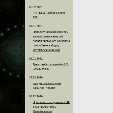
05.02.2021
KAU Data Science School-
2021
21.01.2021
Перелік учасників конкурсу
на заміщення вакантної
посади провідного наукового
співробітника відділу
математичної фізики
02.01.2021
День пам`яті академіка А.М.
Самойленка
15.12.2020
Конкурс на заміщення
вакантної посади
08.12.2020
Прощання з академіком НАН
України Анатолієм
Михайловичем