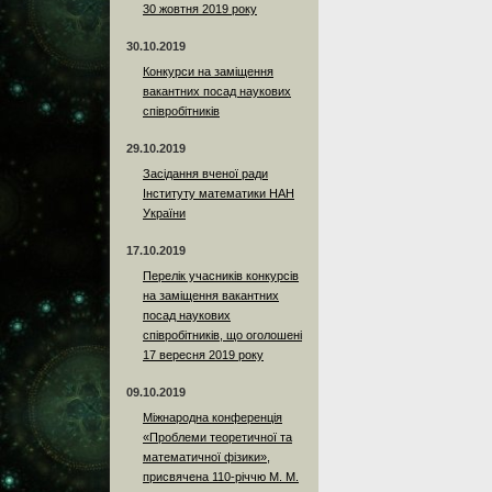
30 жовтня 2019 року
30.10.2019
Конкурси на заміщення
вакантних посад наукових
співробітників
29.10.2019
Засідання вченої ради
Інституту математики НАН
України
17.10.2019
Перелік учасників конкурсів
на заміщення вакантних
посад наукових
співробітників, що оголошені
17 вересня 2019 року
09.10.2019
Міжнародна конференція
«Проблеми теоретичної та
математичної фізики»,
присвячена 110-річчю М. М.