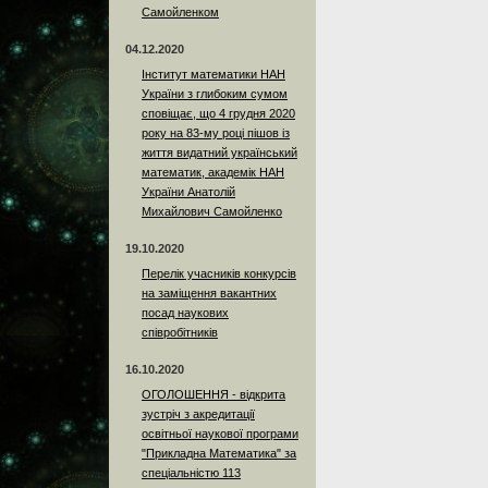
Самойленком
04.12.2020
Інститут математики НАН
України з глибоким сумом
сповіщає, що 4 грудня 2020
року на 83-му році пішов із
життя видатний український
математик, академік НАН
України Анатолій
Михайлович Самойленко
19.10.2020
Перелік учасників конкурсів
на заміщення вакантних
посад наукових
співробітників
16.10.2020
ОГОЛОШЕННЯ - відкрита
зустріч з акредитації
освітньої наукової програми
"Прикладна Математика" за
спеціальністю 113