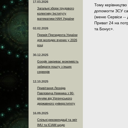
17.03.2026
Тому керівництво 
Загальні збори трудового
допомогти ЗСУ са
колективу Інституту
(меню Сервіси --
математики НАН України
Приват 24 на по
02.02.2026
та Бонус+.
Премія Президента України
для молодих вчених у 2026
році
30.12.2025
Google закриває можливість
забирати пошту з інших
серверів
12.10.2025
Привітання Леоніда
Павловича Нижника з 90-
річчям від Ургенчського
державного універститету
16.09.2025
Спільні рекомендації та звіт
IMU та ICIAM щодо