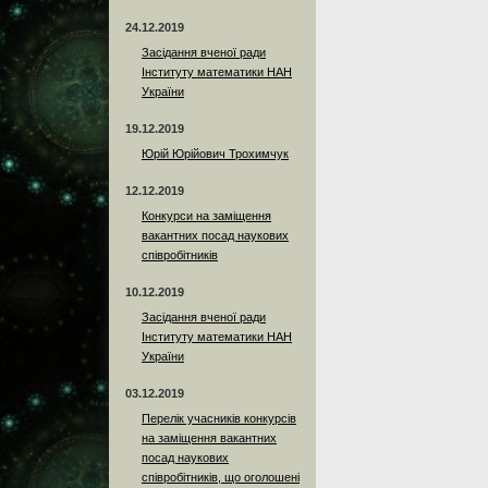
24.12.2019
Засідання вченої ради
Інституту математики НАН
України
19.12.2019
Юрій Юрійович Трохимчук
12.12.2019
Конкурси на заміщення
вакантних посад наукових
співробітників
10.12.2019
Засідання вченої ради
Інституту математики НАН
України
03.12.2019
Перелік учасників конкурсів
на заміщення вакантних
посад наукових
співробітників, що оголошені