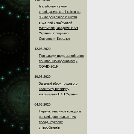
Із глибоким сумом
сповіщаємо, що 4 квітня на
95-му році пішов із життя
видатний український
математик, академік НАН
України Володимир
Семенович Королюк
12.03.2020
Про заходи щодо запобігання
поширенню коронавірусу
COVID-2019
10.03.2020
Загальні збори трудового
колективу Інституту
математики НАН України
04.03.2020
Перелік учасників конкурсів
на заміщення вакантних
посад наукових
співробітників