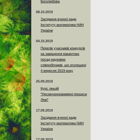
Боголюбова
08.10.2019
Засідання вченої ради
Інституту математики НАН
України
04.10.2019
Перелік учасників конкурсів
на заміщення вакантних
посад наукових
співробітників, що оголошені
4 вересня 2019 року
25.09.2019
Курс лекцій
"Нескінченновимірні процеси
Леві"
17.09.2019
Засідання вченої ради
Інституту математики НАН
України
17.09.2019