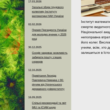
17.03.2026
Загальні збори трудового
колективу Інституту
математики НАН України
Інститут математи
02.02.2026
смертю видатного 
Премія Президента України
Національної ака
для молодих вчених у 2026
непоправна втрата
році
його колег. Висло
30.12.2025
учням, всім, хто 
залишиться в Істо
Google закриває можливість
забирати пошту з інших
серверів
12.10.2025
Привітання Леоніда
Павловича Нижника з 90-
річчям від Ургенчського
державного універститету
16.09.2025
Спільні рекомендації та звіт
IMU та ICIAM щодо