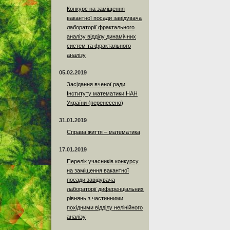
Конкурс на заміщення
вакантної посади завідувача
лабораторії фрактального
аналізу відділу динамічних
систем та фрактального
аналізу
05.02.2019
Засідання вченої ради
Інституту математики НАН
України (перенесено)
31.01.2019
Справа життя – математика
17.01.2019
Перелік учасників конкурсу
на заміщення вакантної
посади завідувача
лабораторії диференціальних
рівнянь з частинними
похідними відділу нелінійного
аналізу