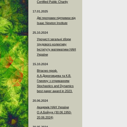
Certified Public Charity
17.01.2025
Дві програми підтримки від
Isaac Newton Institute
25.10.2024
Урочисті загальні збори
трудового колективу
Інституту математики НАН
України
15.10.2024
Вітаємо проф.
А.А.Дороговцева та К.В.
Глиняну з отриманням
Stochastics and Dynamics
best paper award in 2023.
20.06.2024
Академік НАН України
О.А.Бойчук (30.06.1950-
20.06.2024)