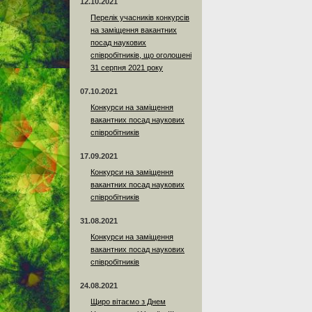
12.10.2021
Перелік учасників конкурсів
на заміщення вакантних
посад наукових
співробітників, що оголошені
31 серпня 2021 року
07.10.2021
Конкурси на заміщення
вакантних посад наукових
співробітників
17.09.2021
Конкурси на заміщення
вакантних посад наукових
співробітників
31.08.2021
Конкурси на заміщення
вакантних посад наукових
співробітників
24.08.2021
Щиро вітаємо з Днем