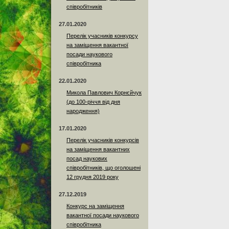
співробітників
27.01.2020
Перелік учасників конкурсу
на заміщення вакантної
посади наукового
співробітника
22.01.2020
Микола Павлович Корнєйчук
(до 100-річчя від дня
народження)
17.01.2020
Перелік учасників конкурсів
на заміщення вакантних
посад наукових
співробітників, що оголошені
12 грудня 2019 року
27.12.2019
Конкурс на заміщення
вакантної посади наукового
співробітника