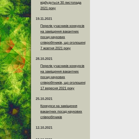
відбудуться 30 листопада
2021 року
19.11.2021
Перелік учасників конкурсів
на заміщення вакантних
посад наукових
співробітників, що оголошені
7 жовтня 2021 року
28.10.2021
Перелік учасників конкурсів
на заміщення вакантних
посад наукових
співробітників, що оголошені
17 вересня 2021 року
25.10.2021
Конкурси на заміщення
вакантних посад наукових
співробітників
12.10.2021