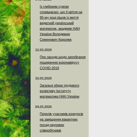
Із глибоким сумом
сповіщаємо, що 4 квітня на
95-му році пішов із життя
видатний український
математик, академік НАН
України Володимир
Семенович Королюк
12.03.2020
Про заходи щодо запобігання
поширенню коронавірусу
COVID-2019
10.03.2020
Загальні збори трудового
колективу Інституту
математики НАН України
04.03.2020
Перелік учасників конкурсів
на заміщення вакантних
посад наукових
співробітників