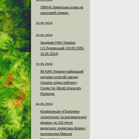
30.05.2024
УВАГА! Хакерська атака на
поштовий сервер.
16.05.2024
16.05.2024
Академік НАН України
І.О.Луковський (24.09.1935-
15.05.2024)
13.05.2024
ІМ НАН України найкращий
науково-освітній заклад
України згідно рейтингу
Center for World University
Rankings
04.05.2024
Конференція «Проблеми
теоретичної та математичної
фізики» до 115-річчя
видатного теоретика фізики і
математики Миколи