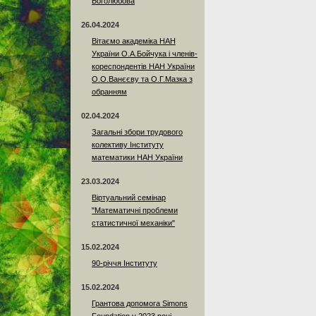
Боголюбова
26.04.2024
Вітаємо академіка НАН
України О.А.Бойчука і членів-
кореспондентів НАН України
О.О.Ванєєву та О.Г.Мазка з
обранням
02.04.2024
Загальні збори трудового
колективу Інституту
математики НАН України
23.03.2024
Віртуальний семінар
"Математичні проблеми
статистичної механіки"
15.02.2024
90-річчя Інституту
15.02.2024
Грантова допомога Simons