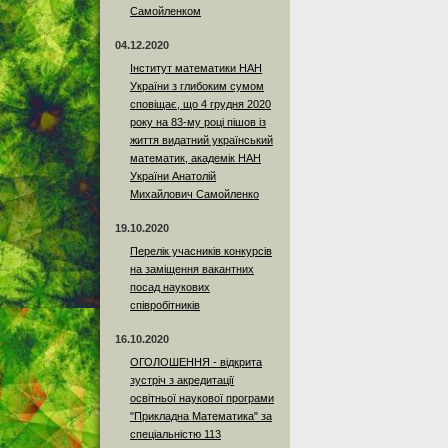
Самойленком
04.12.2020
Інститут математики НАН
України з глибоким сумом
сповіщає, що 4 грудня 2020
року на 83-му році пішов із
життя видатний український
математик, академік НАН
України Анатолій
Михайлович Самойленко
19.10.2020
Перелік учасників конкурсів
на заміщення вакантних
посад наукових
співробітників
16.10.2020
ОГОЛОШЕННЯ - відкрита
зустріч з акредитації
освітньої наукової програми
"Прикладна Математика" за
спеціальністю 113