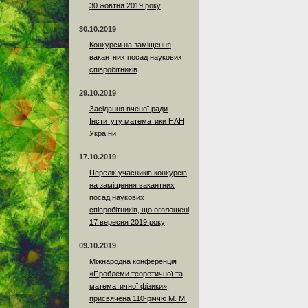
30 жовтня 2019 року
30.10.2019
Конкурси на заміщення
вакантних посад наукових
співробітників
29.10.2019
Засідання вченої ради
Інституту математики НАН
України
17.10.2019
Перелік учасників конкурсів
на заміщення вакантних
посад наукових
співробітників, що оголошені
17 вересня 2019 року
09.10.2019
Міжнародна конференція
«Проблеми теоретичної та
математичної фізики»,
присвячена 110-річчю М. М.