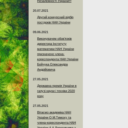
Незалежності України!!!
20.07.2021
Другий конкурсний відбір
постдоків НАН України
09.06.2021
Виконувачем обов’язків
директора Інституту
математики НАН України
призначено члена-
кореспондента НАН України
Бойчука Олександра
Андрійовича
27.05.2021
Державна премія України в
галузі науки і техніки 2020
року
27.05.2021
Вітаємо академіка НАН
України О.М.Тимоху та
члена-кореспондента НАН
України А.А.Дороговцева з