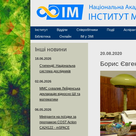
Семінари (архів)
Захист дисертацій
Почесні дослідники
Конференції (архів
Конкурси на посади
Асоційовані дослідники
Курси з математи
Науково-організаційна робота
Технічний персонал
MathSciNet
Контакти
Лінки
Інститут
Відділи
Співробітники
Події
Аспіран
Публікації
Бібліотека
Онлайн
ІМ у ЗМІ
Інші новини
20.08.2020
18.06.2026
Борис Євге
Стипендії: Національна
система дослідників
02.06.2026
ММС схвалив Лейденська
декларацію відносно ШІ та
математики
06.05.2026
Мінігранти на поїздки за
програмою COST Action
CA24122 - mSPACE