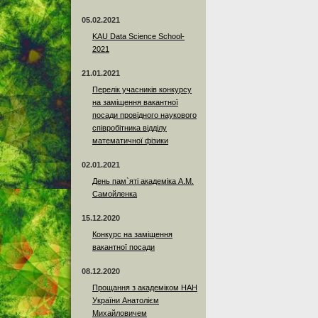
05.02.2021
KAU Data Science School-
2021
21.01.2021
Перелік учасників конкурсу
на заміщення вакантної
посади провідного наукового
співробітника відділу
математичної фізики
02.01.2021
День пам`яті академіка А.М.
Самойленка
15.12.2020
Конкурс на заміщення
вакантної посади
08.12.2020
Прощання з академіком НАН
України Анатолієм
Михайловичем