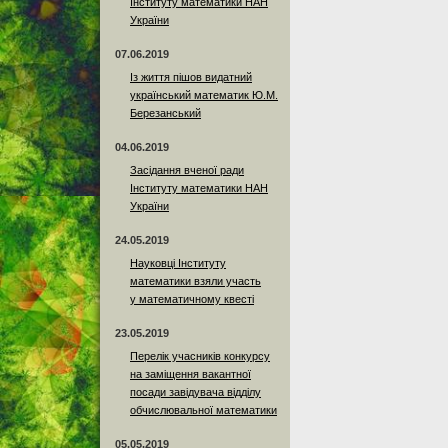
Інституту математики НАН
України
07.06.2019
Із життя пішов видатний
український математик Ю.М.
Березанський
04.06.2019
Засідання вченої ради
Інституту математики НАН
України
24.05.2019
Науковці Інституту
математики взяли участь
у математичному квесті
23.05.2019
Перелік учасників конкурсу
на заміщення вакантної
посади завідувача відділу
обчислювальної математики
05.05.2019