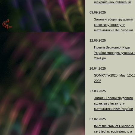
шахрайських публікацій
09.09.2025
Загальні збори трудового
колективу Інституту
математики НАН України
12.05.2025
Премія Верховної Ради
України молодим ученим 
2024 рік
26.04.2025
SOMPATY-2025, May, 12-16
2025
27.03.2025
Загальні збори трудового
колективу Інституту
математики НАН України
07.02.2025
IM of the NAN of Ukraine is
certified as equivalent to a