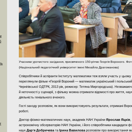
и
6
Учасники урочистого засідання, присвяченого 150‑річчю Георгія Вороного. Фо
ть
(Національний педагогічний університет імені Михайла Драгоманова)
Співробітники й аспіранти Інституту математики теж взяли участь у цьому 
переглянули фільм «Георгій Вороний — математик український і польськи
Чернігівської ОДТРК, 2013 рік, режисер: Тетяна Миргородська). Незважаюч
й неточності у сценарії, з фільму можна отримати відомості про життя, наук
діяльність геніального вченого.
Гості заходу розповіли, як вони використовують результати, отримані Воро
роботі.
Доктор фізико-математичних наук, академік НАН України
Ярослав Яцків
,
т
астрономічну обсерваторію НАН України, і його співробітники кандидати 
наук
Дарʼя Добричева
та
Ірина Вавилова
розповіли про використання м