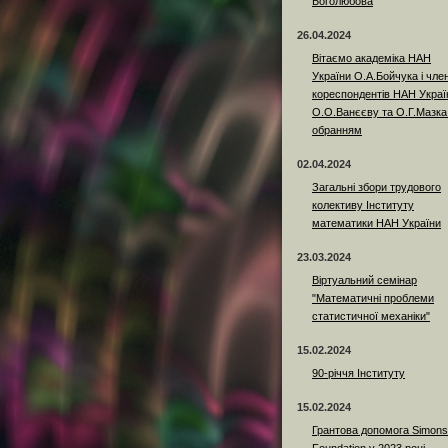
Боголюбова
26.04.2024
Вітаємо академіка НАН
України О.А.Бойчука і член
кореспондентів НАН Украї
О.О.Ванєєву та О.Г.Мазка
обранням
02.04.2024
Загальні збори трудового
колективу Інституту
математики НАН України
23.03.2024
Віртуальний семінар
"Математичні проблеми
статистичної механіки"
15.02.2024
90-річчя Інституту
15.02.2024
Грантова допомога Simons