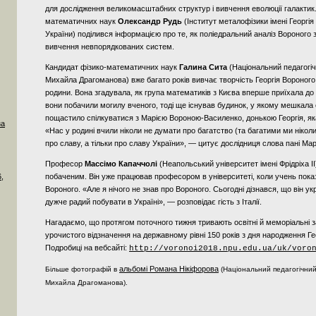
для дослідження великомасштабних структур і вивчення еволюції галактик.
математичних наук
Олександр Рудь
(Інститут металофізики імені Георг
України) поділився інформацією про те, як поліедральний аналіз Вороного
вивчення невпорядкованих систем.
Кандидат фізико-математичних наук
Галина Сита
(Національний педагогіч
Михайла Драгоманова) вже багато років вивчає творчість Георгія Вороного 
родини. Вона згадувала, як група математиків з Києва вперше приїхала до
вони побачили могилу вченого, тоді ще існував будинок, у якому мешкала с
пощастило спілкуватися з Марією Вороною-Василенко, донькою Георгія, як
за
«Нас у родині вчили ніколи не думати про багатство (та багатими ми ніколи 
про славу, а тільки про славу України», — цитує дослідниця слова пані Марі
Професор
Массімо Капаччолі
(Неапольський університет імені Фрідріха I
побаченим. Він уже працював професором в університеті, коли учень пока
,
Вороного. «Але я нічого не знав про Вороного. Сьогодні дізнався, що він у
дужче радий побувати в Україні», — розповідає гість з Італії.
Нагадаємо, що протягом поточного тижня тривають освітні й меморіальні 
урочистого відзначення на державному рівні 150 років з дня народження Ге
Подробиці на вебсайті:
http://voronoi2018.npu.edu.ua/uk/voro
альбомі Романа Нікіфорова
Більше фотографій в
(Національний педагогічний
Михайла Драгоманова).