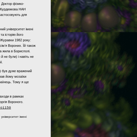
 Доктор фізико-
ія Курдюмова НАН
 застосовують для
ний університет імені
та історію його
 Журавки 1982 року:
імʼя Вороних. Їй також
а жила в Борисполі.
й не були) і навіть не
ї.
I) був дуже вражений
зав йому мозаїки
країнець. Тому я ще
заходи в рамках
оргія Вороного.
noi150
 університет імені