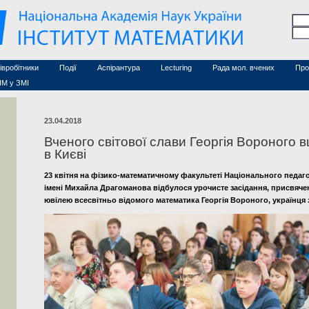
Семінари (архів)
чесні дослідники
Конференції (архів)
оційовані дослідники
Сайт ради
Курси з математики
а
хнічний персонал
івробітники
Події
Аспірантура
Lecturing
Рада мол. вчених
Про
ІМ у ЗМІ
23.04.2018
Вченого світової слави Георгія Вороного 
в Києві
23 квітня на фізико-математичному факультеті Національного педаго
імені Михайла Драгоманова відбулося урочисте засідання, присвяче
ювілею всесвітньо відомого математика Георгія Вороного, українця