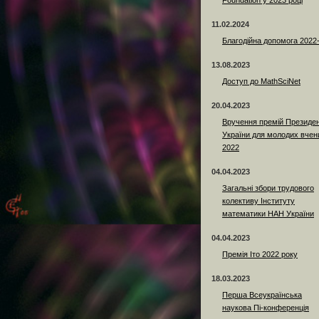
Foundation у 2023 році
11.02.2024
Благодійна допомога 2022
13.08.2023
Доступ до MathSciNet
20.04.2023
Вручення премій Президе
України для молодих вчен
2022
04.04.2023
Загальні збори трудового
колективу Інституту
математики НАН України
04.04.2023
Премія Іто 2022 року
18.03.2023
Перша Всеукраїнська
наукова Пі-конференція