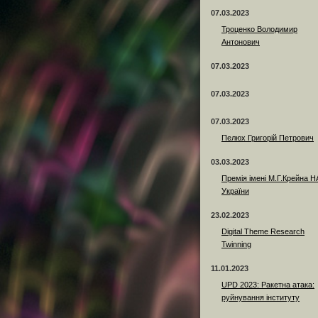
07.03.2023
Троценко Володимир
Антонович
07.03.2023
07.03.2023
07.03.2023
Пелюх Григорій Петрович
03.03.2023
Премія імені М.Г.Крейна 
України
23.02.2023
Digital Theme Research
Twinning
11.01.2023
UPD 2023: Ракетна атака:
руйнування інституту