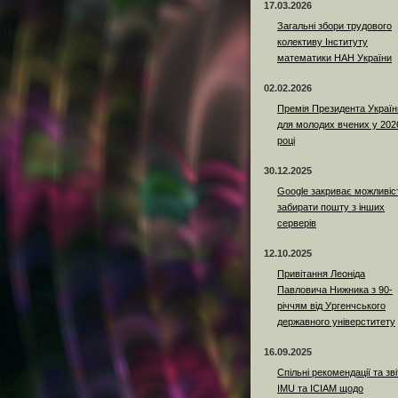
17.03.2026
Загальні збори трудового
колективу Інституту
математики НАН України
02.02.2026
Премія Президента Україн
для молодих вчених у 202
році
30.12.2025
Google закриває можливіс
забирати пошту з інших
серверів
12.10.2025
Привітання Леоніда
Павловича Нижника з 90-
річчям від Ургенчського
державного універститету
16.09.2025
Спільні рекомендації та зві
IMU та ICIAM щодо