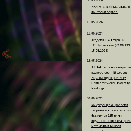
30.05.2024
УВАГА! Хакерська атака н
поштовий сервер.
16.05.2024
16.05.2024
Академік НАН України
І.О.Луковський (24.09.193
15.05.2024)
13.05.2024
ІМ НАН України найкращи
науково-освітній заклад
України згідно рейтингу
Center for World University
Rankings
04.05.2024
Конференція «Проблеми
теоретичної та математич
фізики» до 115-річчя
видатного теоретика фізики
математики Миколи