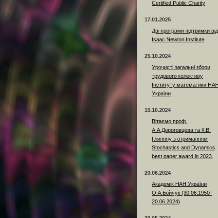
Certified Public Charity
17.01.2025
Дві програми підтримки від
Isaac Newton Institute
25.10.2024
Урочисті загальні збори
трудового колективу
Інституту математики НА
України
15.10.2024
Вітаємо проф.
А.А.Дороговцева та К.В.
Глиняну з отриманням
Stochastics and Dynamics
best paper award in 2023.
20.06.2024
Академік НАН України
О.А.Бойчук (30.06.1950-
20.06.2024)