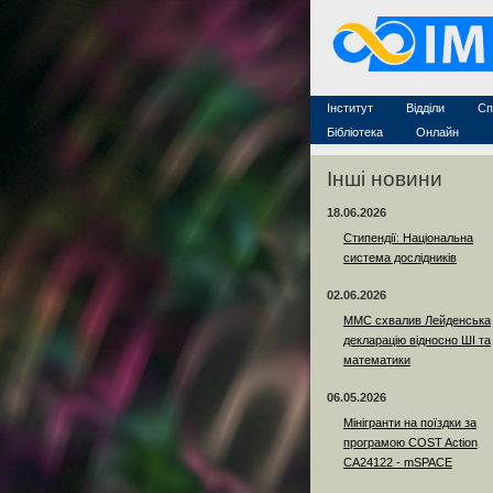
Захист дисертацій
По
Конкурси на посади
Ас
Науково-організаційна робот
Те
MathSciNet
Контакти
Лінки
Інститут
Відділи
Сп
Публікації
Бібліотека
Онлайн
Інші новини
18.06.2026
Стипендії: Національна
система дослідників
02.06.2026
ММС схвалив Лейденська
декларацію відносно ШІ та
математики
06.05.2026
Мінігранти на поїздки за
програмою COST Action
CA24122 - mSPACE