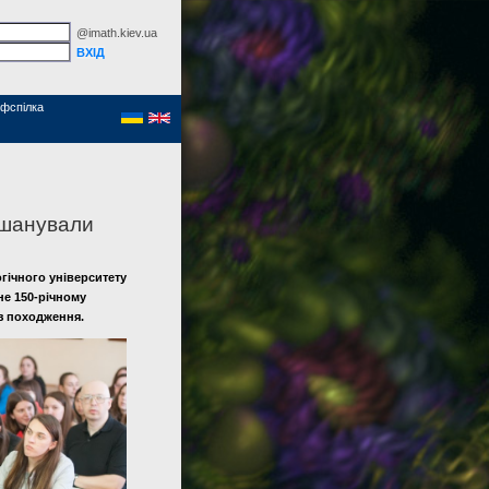
@imath.kiev.ua
фспілка
вшанували
гічного університету
не 150‑річному
 з походження.