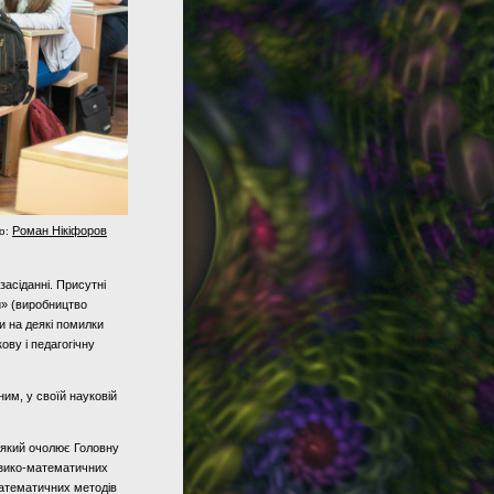
Роман Нікіфоров
то:
засіданні. Присутні
й» (виробництво
и на деякі помилки
ову і педагогічну
ним, у своїй науковій
 який очолює Головну
фізико‑математичних
атематичних методів