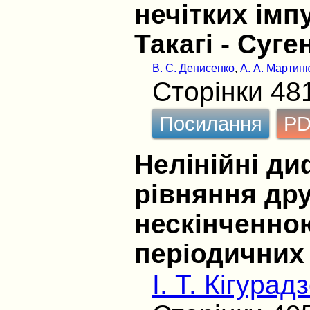
нечітких імп
Такагі - Суге
В. С. Денисенко
,
А. А. Мартин
Сторінки 48
Посилання
P
Нелінійні ди
рівняння дру
нескінченн
періодичних 
І. Т. Кігурад