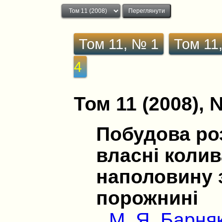
Том 11, № 1
Том 11
4
Том 11 (2008), 
Побудова роз
власні колив
наполовину 
порожнині
М. Я. Барня