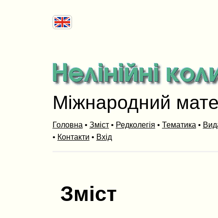
Міжнародний мат
Головна
•
Зміст
•
Редколегія
•
Тематика
•
Вид
•
Контакти
•
Вхід
Зміст