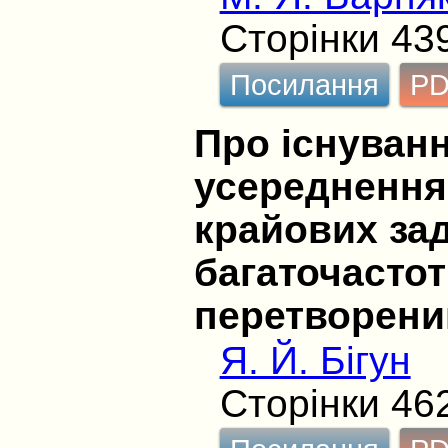
Сторінки 43
Посилання
P
Про існуванн
усереднення
крайових за
багаточастот
перетворени
Я. Й. Бігун
Сторінки 46