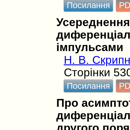
Посилання
P
Усереднення
диференціал
імпульсами
Н. В. Скрип
Сторінки 53
Посилання
P
Про асимптот
диференціал
другого поря