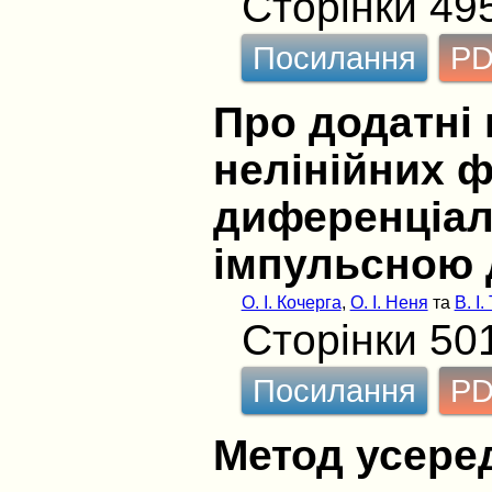
Сторінки 49
Посилання
P
Про додатні 
нелінійних 
диференціал
імпульсною 
O. I. Кочерга
,
О. І. Неня
та
В. І
Сторінки 50
Посилання
P
Метод усере