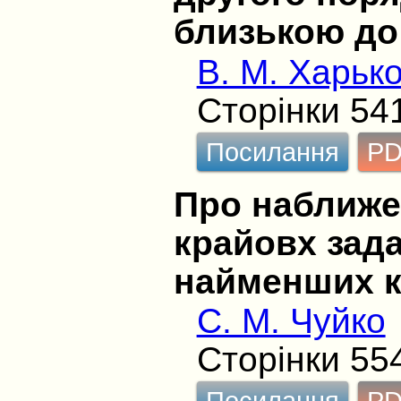
близькою до
В. М. Харьк
Сторінки 54
Посилання
P
Про наближе
крайовх зад
найменших к
С. М. Чуйко
Сторінки 55
Посилання
P