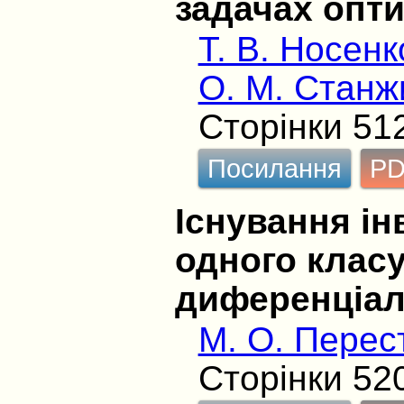
задачах опт
Т. В. Носенк
О. М. Станж
Сторінки 51
Посилання
P
Існування ін
одного клас
диференціал
М. О. Перес
Сторінки 52