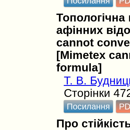
Посилання
P
Топологічна 
афінних відо
cannot conver
[Mimetex cann
formula]
Т. В. Будниц
Сторінки 47
Посилання
P
Про стійкіст