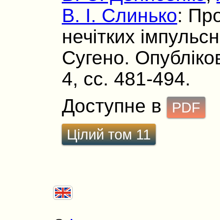
В. І. Слинько
: Пр
нечітких імпульсн
Сугено. Опубліков
4, сс. 481-494.
Доступне в
PDF
Цілий том 11