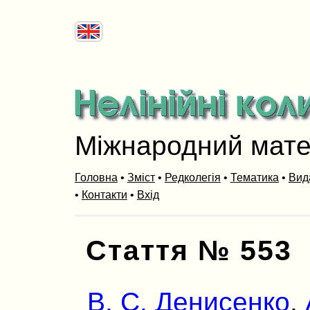
Міжнародний мат
Головна
•
Зміст
•
Редколегія
•
Тематика
•
Вид
•
Контакти
•
Вхід
Стаття № 553
В. С. Денисенко
,