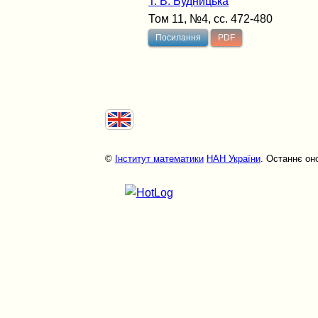
Т. В. Будницька
Том 11, №4, сс. 472-480
Посилання
PDF
©
Інститут математики
НАН України
. Останнє он