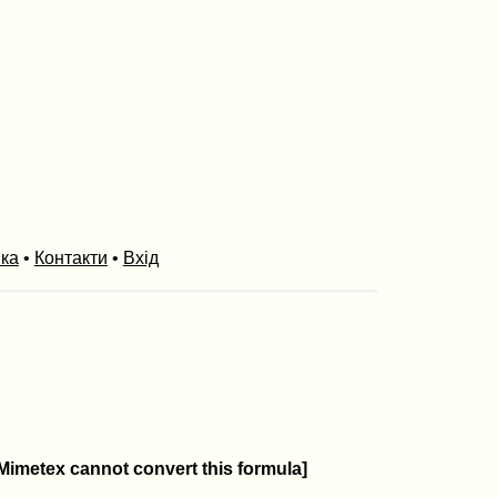
ика
•
Контакти
•
Вхід
imetex cannot convert this formula]