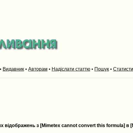
•
Видавник
•
Авторам
•
Надіслати статтю
•
Пошук
•
Статист
відображень з [Mimetex cannot convert this formula] в [M