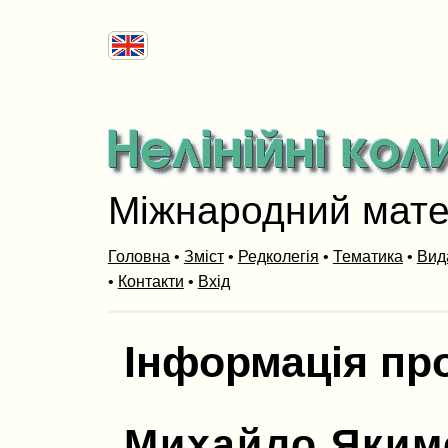
Міжнародний мат
Головна
•
Зміст
•
Редколегія
•
Тематика
•
Вид
•
Контакти
•
Вхід
Інформація пр
Михайло Яким