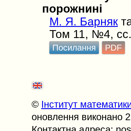
порожнині
М. Я. Барняк
т
Том 11, №4, сс
Посилання
PDF
©
Інститут математик
оновлення виконано 22
Контактна адреса: nos