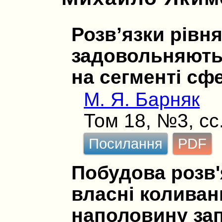
Розв’язки рiвня
задовольняють
на сегментi сф
М. Я. Барняк
Том 18, №3, сс
Посилання
PDF
Побудова розв'
власні коливанн
наполовину зап