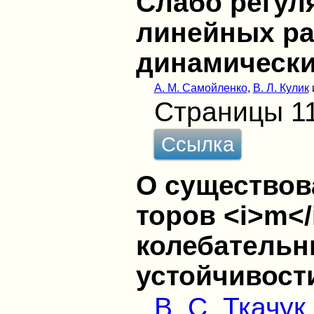
Слабо регул
линейных р
динамически
А. М. Самойленко
,
В. Л. Кулик
Страницы 1
Ссылка
О существов
торов <i>m</
колебательн
устойчивост
В. С. Ткачук