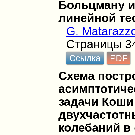
Больцману и
линейной те
G. Matarazz
Страницы 3
Ссылка
PDF
Схема постр
асимптотиче
задачи Коши
двухчастотн
колебаний в 