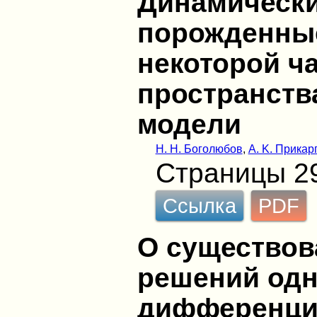
Динамически
порожденные
некоторой ч
пространства
модели
Н. Н. Боголюбов
,
А. K. Прикар
Страницы 2
Ссылка
PDF
О существов
решений од
дифференци