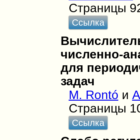
Страницы 9
Ссылка
Вычислител
численно-ан
для периоди
задач
M. Rontó
и
A
Страницы 1
Ссылка