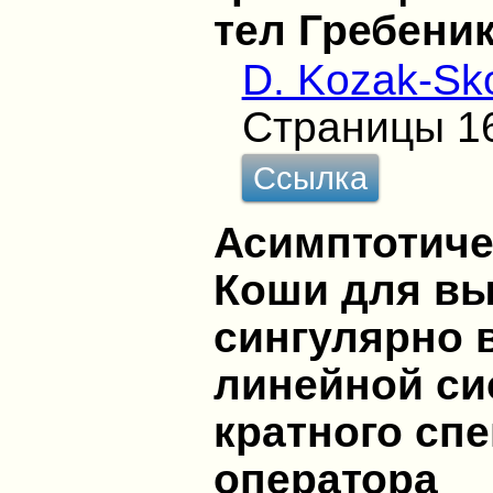
тел Гребени
D. Kozak-Sk
Страницы 1
Ссылка
Асимптотиче
Коши для в
сингулярно 
линейной си
кратного спе
оператора