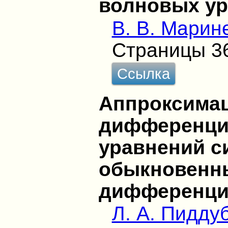
волновых у
В. В. Марин
Страницы 3
Ссылка
Аппроксимац
дифференци
уравнений с
обыкновенн
дифференци
Л. А. Пидду