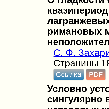
квазипериод
лагранжевых
римановых 
неположите
С. Ф. Захар
Страницы 1
Ссылка
PDF
Условно уст
сингулярно