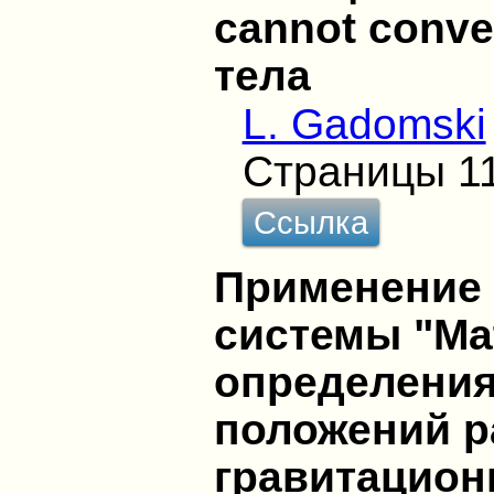
cannot conver
тела
L. Gadomski
Страницы 1
Ссылка
Применение
системы "Ma
определения
положений р
гравитацион