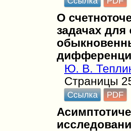
Ссылка
PDF
О счетноточ
задачах для
обыкновенн
дифференци
Ю. В. Тепли
Страницы 2
Ссылка
PDF
Асимптотиче
исследовани