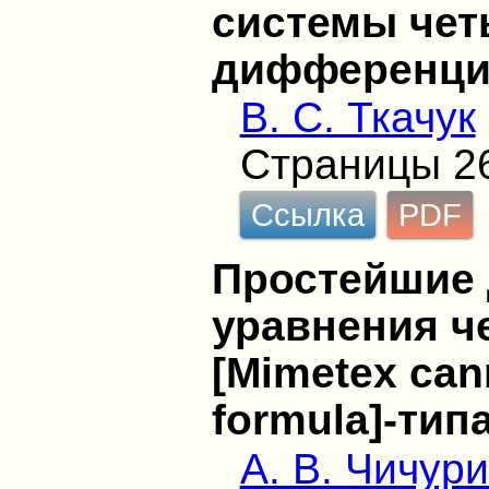
системы чет
дифференци
В. С. Ткачук
Страницы 2
Ссылка
PDF
Простейшие
уравнения ч
[Mimetex cann
formula]-тип
А. В. Чичур