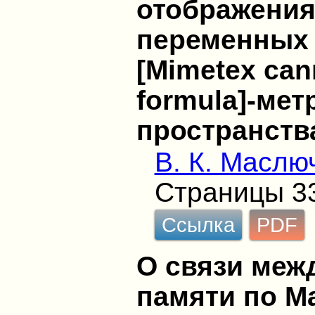
отображения
переменных 
[Mimetex cann
formula]-ме
пространств
В. К. Маслю
Страницы 3
Ссылка
PDF
О связи меж
памяти по М