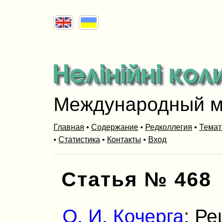
Международный м
Главная
•
Содержание
•
Редколлегия
•
Темат
•
Статистика
•
Контакты
•
Вход
Статья № 468
О. И. Кочерга
: Р