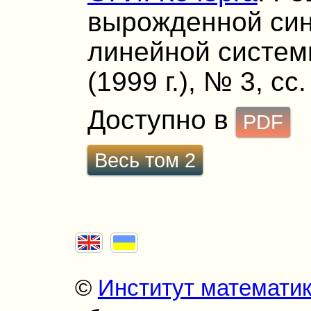
вырожденной си
линейной системы
(1999 г.), № 3, сс
Доступно в
PDF
Весь том 2
©
Институт математи