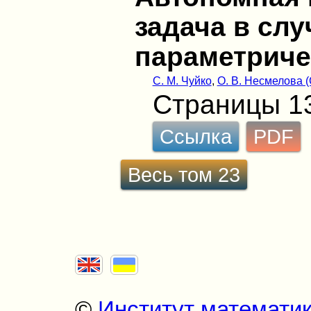
задача в слу
параметриче
С. М. Чуйко
,
О. В. Несмелова 
Страницы 1
Ссылка
PDF
Весь том 23
©
Институт математи