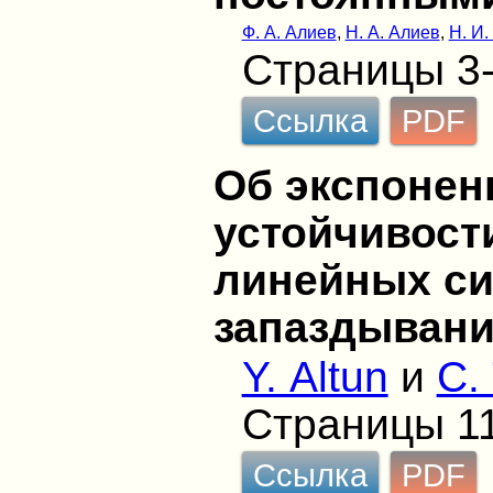
Ф. А. Алиев
,
Н. А. Алиев
,
Н. И.
Страницы 3
Ссылка
PDF
Об экспонен
устойчивост
линейных си
запаздыван
Y. Altun
и
C.
Страницы 1
Ссылка
PDF