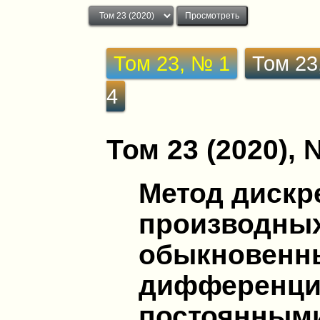
Том 23, № 1
Том 23
4
Том 23 (2020), 
Метод дискр
производных
обыкновенн
дифференци
постоянным