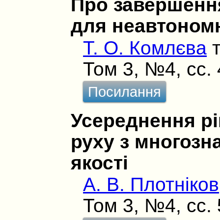
Про завершенн
для неавтономн
Т. О. Комлєва
Том 3, №4, сс.
Посилання
Усереднення р
руху з многозн
якості
А. В. Плотніков
Том 3, №4, сс.