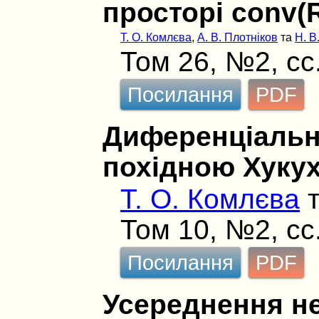
просторі conv(R
Т. О. Комлєва
,
А. В. Плотніков
та
Н. В
Том 26, №2, сс
Посилання
PDF
Диференціальн
похідною Хуку
Т. О. Комлєва
Том 10, №2, сс
Посилання
PDF
Усереднення не