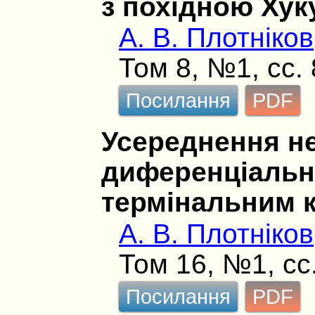
з похідною Хук
А. В. Плотніков
Том 8, №1, сс.
Посилання
PDF
Усереднення не
диференціальн
термінальним к
А. В. Плотніков
Том 16, №1, сс
Посилання
PDF