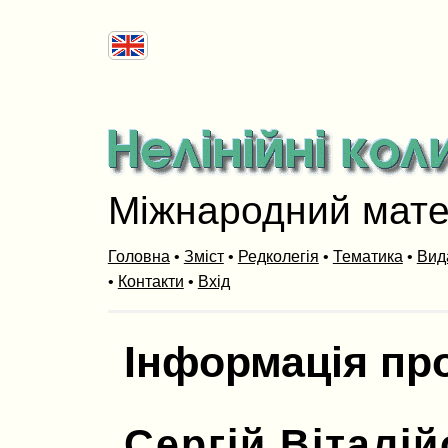
Міжнародний мат
Головна
•
Зміст
•
Редколегія
•
Тематика
•
Вид
•
Контакти
•
Вхід
Інформація пр
Сергій Віталі