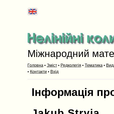
Міжнародний мат
Головна
•
Зміст
•
Редколегія
•
Тематика
•
Вид
•
Контакти
•
Вхід
Інформація пр
Jakub Stryja