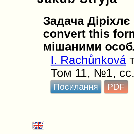
Задача Діріхлє 
convert this fo
мішаними особ
I. Rachůnková
Том 11, №1, сс
Посилання
PDF