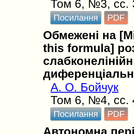
Том 6, №3, сс.
Посилання
PDF
Обмежені на [M
this formula] ро
слабконелінійн
диференціальн
А. О. Бойчук
Том 6, №4, сс.
Посилання
PDF
Автономна пер