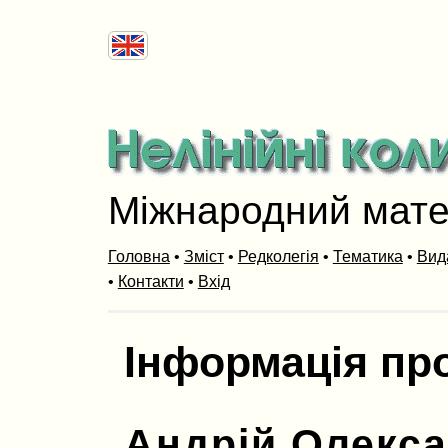
Міжнародний мат
Головна
•
Зміст
•
Редколегія
•
Тематика
•
Вид
•
Контакти
•
Вхід
Інформація пр
Андрій Олекс