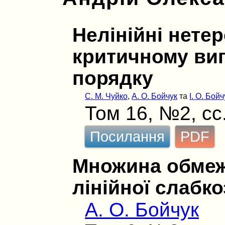
Нелінійні нетер
критичному вип
порядку
С. М. Чуйко
,
А. О. Бойчук
та
І. О. Бойч
Том 16, №2, сс
Посилання
PDF
Множина обмеж
лінійної слабк
А. О. Бойчук