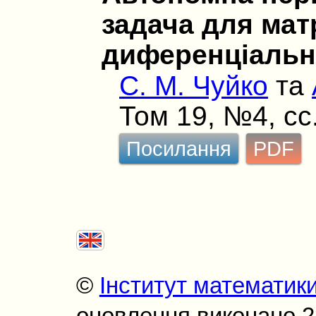
задача для мат
диференціальн
С. М. Чуйко
та
Том 19, №4, сс
Посилання
PDF
©
Інститут математик