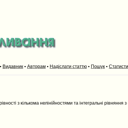
•
Видавник
•
Авторам
•
Надіслати статтю
•
Пошук
•
Статист
ерівності з кількома нелінійностями та інтегральні рівняння 