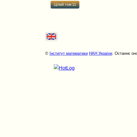
Цілий том 11
©
Інститут математики
НАН України
. Останнє он