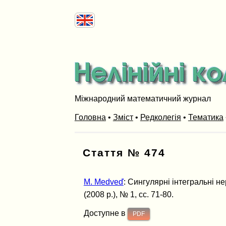
Міжнародний математичний журнал
Головна
•
Зміст
•
Редколегія
•
Тематика
Стаття № 474
M. Medveď
: Сингулярні інтегральні н
(2008 р.), № 1, сс. 71-80.
Доступне в
PDF