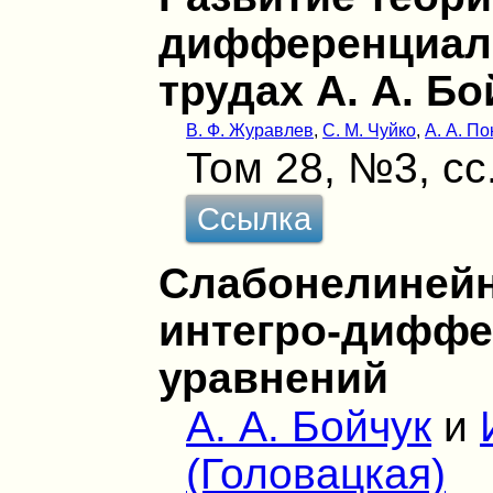
дифференциал
трудах А. А. Б
В. Ф. Журавлев
,
С. М. Чуйко
,
А. А. П
Том 28, №3, сс
Ссылка
Слабонелиней
интегро-дифф
уравнений
А. А. Бойчук
и
(Головацкая)