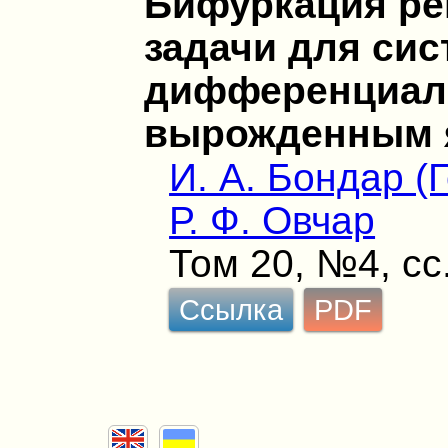
Бифуркация ре
задачи для сис
дифференциал
вырожденным 
И. А. Бондар (
Р. Ф. Овчар
Том 20, №4, сс
Ссылка
PDF