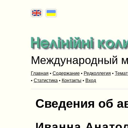
Международный м
Главная
•
Содержание
•
Редколлегия
•
Темат
•
Статистика
•
Контакты
•
Вход
Сведения об а
Иванна Анато