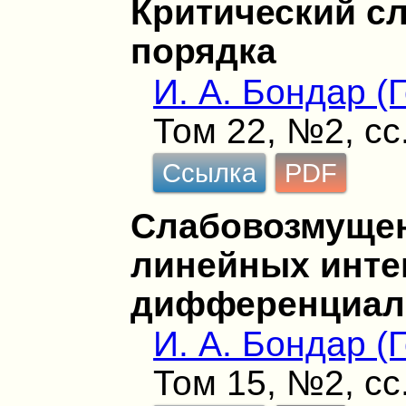
Критический сл
порядка
И. А. Бондар (
Том 22, №2, сс
Ссылка
PDF
Cлабовозмуще
линейных инте
дифференциал
И. А. Бондар (
Том 15, №2, сс