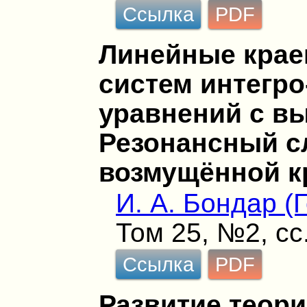
Ссылка
PDF
Линейные крае
систем интегр
уравнений с в
Резонансный с
возмущённой к
И. А. Бондар (
Том 25, №2, сс
Ссылка
PDF
Развитие теори