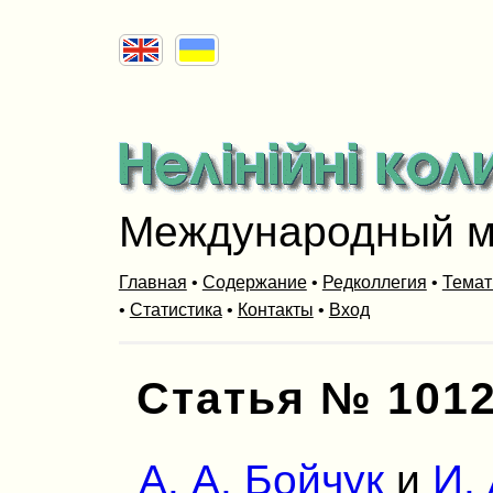
Международный м
Главная
•
Содержание
•
Редколлегия
•
Темат
•
Статистика
•
Контакты
•
Вход
Статья № 101
А. А. Бойчук
и
И.