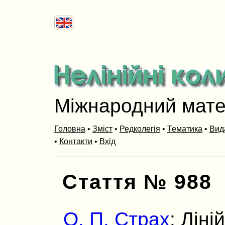
Міжнародний мат
Головна
•
Зміст
•
Редколегія
•
Тематика
•
Вид
•
Контакти
•
Вхід
Стаття № 988
О. П. Страх
: Ліні