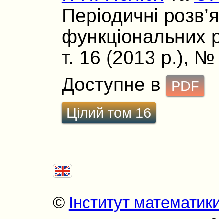
Перiодичнi розв’
функцiональних р
т. 16 (2013 р.), № 
Доступне в
PDF
Цілий том 16
©
Інститут математик