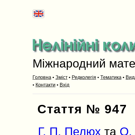
Міжнародний мат
Головна
•
Зміст
•
Редколегія
•
Тематика
•
Вид
•
Контакти
•
Вхід
Стаття № 947
Г. П. Пелюх
та
О.