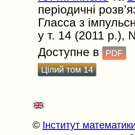
перiодичнi розв’я
Гласса з iмпульс
у т. 14 (2011 р.),
Доступне в
PDF
Цілий том 14
©
Інститут математик