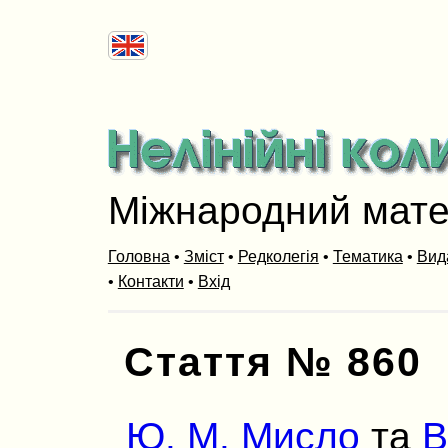
Міжнародний мат
Головна
•
Зміст
•
Редколегія
•
Тематика
•
Вид
•
Контакти
•
Вхід
Стаття № 860
Ю. М. Мисло
та
В